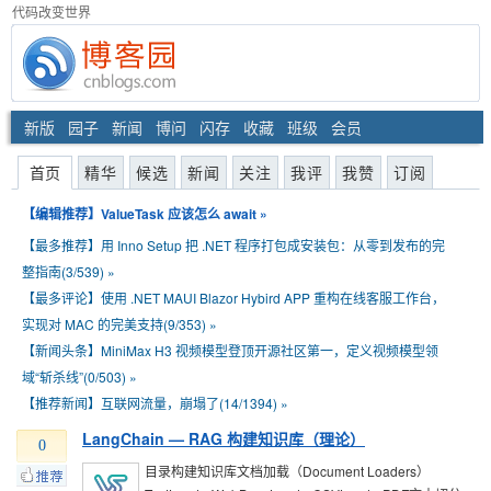
代码改变世界
新版
园子
新闻
博问
闪存
收藏
班级
会员
首页
精华
候选
新闻
关注
我评
我赞
订阅
【编辑推荐】
ValueTask 应该怎么 await
»
【最多推荐】
用 Inno Setup 把 .NET 程序打包成安装包：从零到发布的完
整指南(3/539)
»
【最多评论】
使用 .NET MAUI Blazor Hybird APP 重构在线客服工作台，
实现对 MAC 的完美支持(9/353)
»
【新闻头条】
MiniMax H3 视频模型登顶开源社区第一，定义视频模型领
域“斩杀线”(0/503)
»
【推荐新闻】
互联网流量，崩塌了(14/1394)
»
LangChain — RAG 构建知识库（理论）
0
目录构建知识库文档加载（Document Loaders）