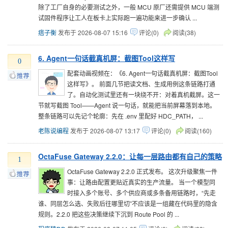
除了工厂自身的必要测试之外，一般 MCU 原厂还需提供 MCU 端测
试固件程序让工人在板卡上实际跑一遍功能来进一步确认 ...
痞子衡
发布于 2026-08-07 15:16
评论(0)
阅读(38)
6. Agent一句话截真机屏：截图Tool这样写
0
配套动画视频在：《6. Agent一句话截真机屏：截图Tool
这样写》。 前面几节把读文档、生成用例这条链路打通
了。自动化测试里还有一块绕不开：对着真机截屏。这一
节就写截图 Tool——Agent 说一句话，就能把当前屏幕落到本地。
整条链路可以先记个轮廓：先在 .env 里配好 HDC_PATH， ...
老陈说编程
发布于 2026-08-07 13:17
评论(0)
阅读(160)
OctaFuse Gateway 2.2.0：让每一层路由都有自己的策略
1
OctaFuse Gateway 2.2.0 正式发布。 这次升级聚焦一件
事：让路由配置更贴近真实的生产流量。 当一个模型同
时接入多个账号、多个供应商或多条备用链路时，“先走
谁、同层怎么选、失败后往哪里切”不应该是一组藏在代码里的隐含
规则。2.2.0 把这些决策继续下沉到 Route Pool 的 ...