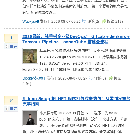
但它们直接决定你做架构决策时的判断力。 第一个要聊的概念是"实
时"。如果你做过W ...
Wackysoft
发布于 2026-08-07 09:22
评论(2)
阅读(213)
2026最新，纯手搭企业级DevOps： GitLab + Jenkins +
1
Tomcat + Pipeline + sonarQube 搭建全流程
基本环境 名称 IP地址 安装的软件 大小 代码托管服务器
192.48.75.70 gitlab-ce-16.9.0 8+100G 持续集成服务器
192.48.75.71 Jenkins-2.504-1.1，JDK21，
Maven3.6.2，Git 16+100G 应用测试服务器 192.48. ...
Docker-沫老师
发布于 2026-08-07 08:27
评论(0)
阅读
(194)
用 Inno Setup 把 .NET 程序打包成安装包：从零到发布的
14
完整指南
本文指导用 Inno Setup 打包 .NET 程序：先 dotnet
publish 发布，再编写安装脚本（文件、快捷方式、注册
表），核心是通过代码检测并自动安装 .NET 运行时依
赖，附带 WebView2 支持及常见问题解决方案。全文实操性强。 ...