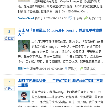
正是围绕这两点打造。Copilot Usage 窗口完成界面改
版，在用量即将达到上限时会主动发出提醒；MCP 服务器在执行任
何新操作前会进行信任校验；用于 C++ 的 GitHub Co ...
MeteorSeed
发布于 2026-08-07 09:35
评论(0)
阅读(157)
我让 AI「看看最近 30 天有没有 bug」，然后账单教我做
2
人了
上个月我干了件很豪迈的事：跟 AI 说，「看看最近 30 天
的改动有没有 bug」。 一句话，十四个字。它派了四个
agent 进仓库，拉 diff、读文件、交叉验证，干得热火朝
天。我去倒了杯水，回来一看用量——半天的额度没了。 后来做一
个 97 集的短片项目，直接撞限额，停工等恢复。那天我盯着用量 ...
编程一生
发布于 2026-08-07 09:29
评论(4)
阅读(232)
.NET工控概念科普——工控的"实时"和Web的"实时"不是
2
一回事
前言 大家好，我是wacky。上四篇我们画完了.NET工控
的生态地图——通信协议、数据存储、业务逻辑、界面展
示，一条完整的技术栈链路。从这一篇开始，我们换个角
度：不聊技术栈，聊聊一些工控的基本概念。这些概念看起来"虚"，