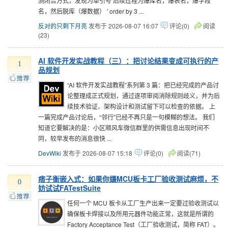
测闭合方式，发现为单引号 后续过程为爆库名，爆表名，爆字段
名，然后脱库（爆数据） ' order by 3 ...
反对的只剩下月亮
发布于 2026-08-07 16:07
评论(0)
阅读
(23)
AI 软件开发实战教程（三）：把讨论结果变成可执行的产
1
品规划
“AI 软件开发实战教程”系列第 3 篇：把已经完成的产品讨
论整理成正式规划，通过逐项审阅消除规则歧义，并为后
续技术验证、架构设计和测试留下可以检查的依据。 上
一篇完成产品讨论后，“邻行”已经不再只是一句模糊的想法。 我们
知道它要解决的是：小区顺风车微信群里的供需信息出现时间不
同，较早发布的消息很快 ...
DevWiki
发布于 2026-08-07 15:18
评论(0)
阅读(71)
痞子衡嵌入式：如果你嫌MCU板卡工厂验收测试麻烦，不
0
妨试试FATestSuite
任何一个 MCU 板卡从工厂生产出来一定要过验收测试以
确保板卡焊接以及所用元器件功能正常，这就是所谓的
Factory Acceptance Test（工厂验收测试，简称 FAT）。