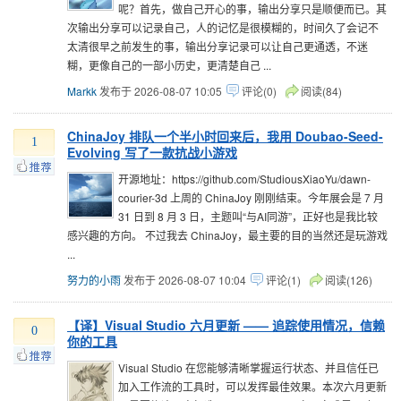
呢？首先，做自己开心的事，输出分享只是顺便而已。其
次输出分享可以记录自己，人的记忆是很模糊的，时间久了会记不
太清很早之前发生的事，输出分享记录可以让自己更通透，不迷
糊，更像自己的一部小历史，更清楚自己 ...
Markk
发布于 2026-08-07 10:05
评论(0)
阅读(84)
ChinaJoy 排队一个半小时回来后，我用 Doubao-Seed-
1
Evolving 写了一款抗战小游戏
开源地址：https://github.com/StudiousXiaoYu/dawn-
courier-3d 上周的 ChinaJoy 刚刚结束。今年展会是 7 月
31 日到 8 月 3 日，主题叫“与AI同游”，正好也是我比较
感兴趣的方向。 不过我去 ChinaJoy，最主要的目的当然还是玩游戏
...
努力的小雨
发布于 2026-08-07 10:04
评论(1)
阅读(126)
【译】Visual Studio 六月更新 —— 追踪使用情况，信赖
0
你的工具
Visual Studio 在您能够清晰掌握运行状态、并且信任已
加入工作流的工具时，可以发挥最佳效果。本次六月更新