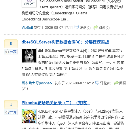
TextLoaderWebBaseLoaderCSVLoaderPDF文本切分
（Text Splitters）递归字符切分（推荐）固定长度切分结
构感知切分向量化（Embeddings）Ollama
EmbeddingsDashScope Em ...
VipSoft
发布于 2026-08-07 17:11
评论(0)
阅读(0)
dbt+SQLServer构建数据仓库(4)：分层建模实战
0
dbt+SQLServer构建数据仓库(4)：分层建模实战 本文接
上篇,从概念走向实操:基于本项目的 5 个模型,讲清楚分层
架构的设计原则和每个模型的 SQL 怎么写。 一、引言 前
3 篇讲了概念、对比和配置: 第 1 篇认识 dbt,第 2 篇讲清了为什么不
用 SSIS/存储过程,第 3 篇逐行 ...
哥本哈士奇(aspnetx)
发布于 2026-08-07 16:12
评论(0)
阅读
(34)
Pikachu靶场通关记录（二）（完结）
1
4.SQL-Injecrt 4.1数字型注入（post） 与4.2的get型注入
过程一致，不过需要通过bp抓包在包里修改传递内容 4.2
字符型注入（get） 注入内容会在url中显示出来，尝试猜