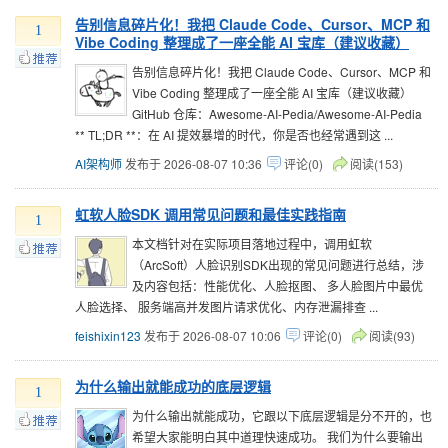
告别信息碎片化！我把 Claude Code、Cursor、MCP 和
1
Vibe Coding 整理成了一座全能 AI 宝库（建议收藏）
告别信息碎片化！我把 Claude Code、Cursor、MCP 和
Vibe Coding 整理成了一座全能 AI 宝库（建议收藏）
GitHub 仓库：Awesome-AI-Pedia/Awesome-AI-Pedia
** TL;DR **：在 AI 提效暴增的时代，你是否也经常遇到这 ...
AI架构师
发布于 2026-08-07 10:36
评论(0)
阅读(153)
虹软人脸SDK 调用常见问题和最佳实践指南
1
本文档针对在实际项目落地过程中，调用虹软
（ArcSoft）人脸识别SDK出现的常见问题进行总结，涉
及内容包括：性能优化、人脸抠图、 多人脸图片中最优
人脸选择、 服务端高并发图片请求优化、内存泄漏排查 ...
feishixin123
发布于 2026-08-07 10:06
评论(0)
阅读(93)
为什么输出就能成功的底层逻辑
1
为什么输出就能成功，它跟以下底层逻辑是分不开的，也
希望大家能明白其中道理快速成功。 我们为什么要输出