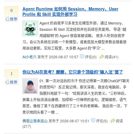
Agent Runtime 如何用 Session、Memory、User
0
Profile 和 Skill 实现外部学习
Agent 的自我学习多发生在模型外部，通过 Memory、
Session 和 Skill 沉淀经验并在后续任务复用。 导语 “越
用越聪明”的 Agent 很容易被误解。 很多人听到自我学
习，会以为系统在训练一个新模型，或者底层大模型参数会随着使
用自动更新。实际工程里，大多数 Agent 的“学习” ...
AI小老六
发布于 2026-08-07 10:57
评论(0)
阅读(41)
你以为AI在思考？醒醒，它只是个顶级的“输入法”罢了
1
01. 第一次对话后的冷汗 你还记得第一次跟ChatGPT聊天
的感觉吗？ 反正我记得。那天深夜，我坐在电脑前，手
指颤抖地敲下一句："给我讲讲人生的意义。"三秒钟后，
屏幕上开始流淌出康德、加缪和一行禅师的金句，逻辑缜密，语气
慈悲，像极了某个在西藏修行了三十年的老喇嘛。 我后背一凉，下
意识地回头看了一眼 ...
佛祖让我来巡山
发布于 2026-08-07 10:51
评论(5)
阅读
(217)