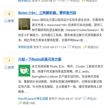
程序猿DD
发布于 2026-08-07 11:05
评论(0)
阅读(83)
Solon I18n：三种解析器，零样板代码
0
Solon 国际化方案以极简设计实现多语言支持，仅需将资
源文件放入 resources/i18n/ 目录即可自动加载。提供三
种开箱即用的语言解析器（Header/Cookie/Session）和
自定义扩展能力，支持通过工具类、服务类或注解方式获取翻译文
本。相比传统方案省去繁琐配置，无需声明Bean或... ...
带刺的坐椅
发布于 2026-08-07 11:04
评论(0)
阅读(53)
介绍一下Redis的高可用方案
1
本文系统拆解 Redis 主从、哨兵、Cluster 三套高可用方
案，梳理不同流量场景选型策略。附上 Jedis、
SpringBoot+Lettuce 生产级实战代码，包含哨兵连接
池、集群拓扑自动刷新、哈希标签解决跨槽操作、切换自动重试等
实用方案。针对性攻克脑裂、主从数据不一致、缓存雪崩等线上经
典难... ...
Rain的Java大神实战圈
发布于 2026-08-07 10:57
评论(0)
阅读(168)