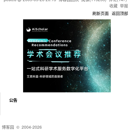
收藏
举报
刷新页面
返回顶部
公告
博客园
© 2004-2026