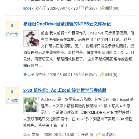
lindexi
发布于 2026-08-07 07:20
评论(0)
阅读(69)
移除旧OneDrive目录残留的NTFS云文件标记
0
前言 我以前将一个目录作为 OneDrive 同步目录使用，所
有文件都保留在本地，后来停用了这个同步目录。 这些
文件可以正常读取，图片、视频却只能显示默认图标，资
源管理器无法生成缩略图。奇怪的是，将文件剪切到原 OneDrive 目
录外，再剪切回来，缩略图就恢复了。 这并不是缩略图缓存或视频
解码器的 ...
扑克子
发布于 2026-08-06 01:36
评论(0)
阅读(8)
2-30 倍性能：Acl.Excel 设计哲学与零依赖
0
Acl.Excel 是一款零第三方依赖、纯托管的 .NET Excel 处
理库。本文深入解析其微内核架构（3 读 1 写共 4 个原
语）、全链路自建管线（ZIP/XML/DEFLATE/类型映射）
以及双策略正交控制面设计，在 10K 行×7 列基准下实现 2-30 倍性
能领先。系列第 4 篇，前 3... ...
风云
发布于 2026-08-05 16:50
评论(0)
阅读(20)