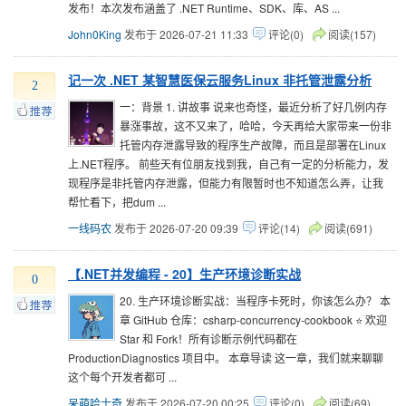
发布！本次发布涵盖了 .NET Runtime、SDK、库、AS ...
John0King
发布于 2026-07-21 11:33
评论(0)
阅读(157)
记一次 .NET 某智慧医保云服务Linux 非托管泄露分析
2
一：背景 1. 讲故事 说来也奇怪，最近分析了好几例内存
暴涨事故，这不又来了，哈哈，今天再给大家带来一份非
托管内存泄露导致的程序生产故障，而且是部署在Linux
上.NET程序。 前些天有位朋友找到我，自己有一定的分析能力，发
现程序是非托管内存泄露，但能力有限暂时也不知道怎么弄，让我
帮忙看下，把dum ...
一线码农
发布于 2026-07-20 09:39
评论(14)
阅读(691)
【.NET并发编程 - 20】生产环境诊断实战
0
20. 生产环境诊断实战：当程序卡死时，你该怎么办？ 本
章 GitHub 仓库：csharp-concurrency-cookbook ⭐ 欢迎
Star 和 Fork！所有诊断示例代码都在
ProductionDiagnostics 项目中。 本章导读 这一章，我们就来聊聊
这个每个开发者都可 ...
呆萌哈士奇
发布于 2026-07-20 00:25
评论(0)
阅读(69)