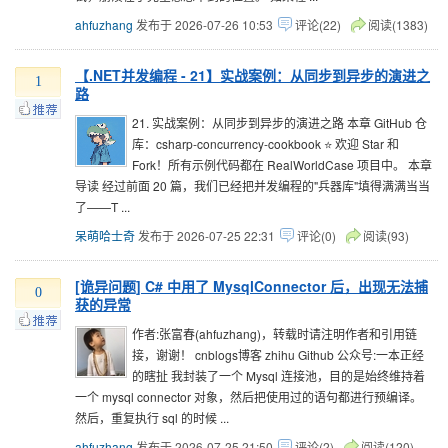
ahfuzhang
发布于 2026-07-26 10:53
评论(22)
阅读(1383)
【.NET并发编程 - 21】实战案例：从同步到异步的演进之
1
路
21. 实战案例：从同步到异步的演进之路 本章 GitHub 仓
库：csharp-concurrency-cookbook ⭐ 欢迎 Star 和
Fork！所有示例代码都在 RealWorldCase 项目中。 本章
导读 经过前面 20 篇，我们已经把并发编程的"兵器库"填得满满当当
了——T ...
呆萌哈士奇
发布于 2026-07-25 22:31
评论(0)
阅读(93)
[诡异问题] C# 中用了 MysqlConnector 后，出现无法捕
0
获的异常
作者:张富春(ahfuzhang)，转载时请注明作者和引用链
接，谢谢！ cnblogs博客 zhihu Github 公众号:一本正经
的瞎扯 我封装了一个 Mysql 连接池，目的是始终维持着
一个 mysql connector 对象，然后把使用过的语句都进行预编译。
然后，重复执行 sql 的时候 ...
ahfuzhang
发布于 2026-07-25 21:50
评论(2)
阅读(120)