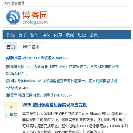
代码改变世界
新版
园子
新闻
博问
闪存
收藏
班级
会员
首页
.NET技术
[编辑推荐]
ValueTask 应该怎么 await
»
[最多推荐]
用 Inno Setup 把 .NET 程序打包成安装包：从零到发布的完整
指南(3/420)
»
[新闻头条]
MiniMax H3 视频模型登顶开源社区第一，定义视频模型领域
“斩杀线”(0/460)
»
[推荐新闻]
互联网流量，崩塌了(14/1305)
»
WPF 使用像素着色器实现单应变换
2
本文将告诉大家如何在 WPF 中通过自定义 ShaderEffect 像素着色
器实现图片的单应变换，也就是透视变换效果，拖动图片四个角点
可以实时调整变换形态，整个过程由 GPU 逐像素完成，Demo 中附
带了凸四边形校验，避免把图片拖成无法变换的形态 ...