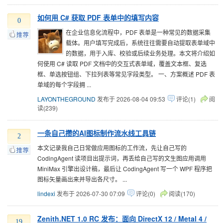
如何用 C# 获取 PDF 表单中的填写内容
0
在企业信息化流程中，PDF 表单是一种常见的数据采集
载体。用户填写完成后，系统往往需要自动提取表单域中
的数据，用于入库、校验或后续业务处理。本文将介绍如
何使用 C# 读取 PDF 文档中的交互式表单域，覆盖文本框、复选
框、单选按钮组、下拉列表等常见字段类型。 一、方案概述 PDF 表
单域的每个字段拥 ...
LAYONTHEGROUND
发布于 2026-08-04 09:53
评论(1)
阅
读(239)
一条自己攒的AI图标制作流水线工具链
2
本文记录我自己日常做应用图标的工作流，先让自己写的
CodingAgent 读项目出提示词，再丢给自己写的文生图应用调用
MiniMax 引擎出设计稿，最后让 CodingAgent 写一个 WPF 程序把
图标矢量画出来并导出各尺寸。 ...
lindexi
发布于 2026-07-30 07:09
评论(0)
阅读(170)
Zenith.NET 1.0 RC 发布：面向 DirectX 12 / Metal 4 /
19