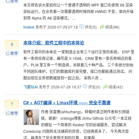
本文将告诉大家如何让一个普通不透明的 WPF 窗口先使用 X8 渲染
目标运行，在业务第一次需要透明时保持原 HWND 不变，单向升级
到带 Alpha 的 A8 渲染模式。 ...
lindexi
发布于 2026-07-29 07:18
评论(5)
阅读(96)
本体介绍：软件工程中的本体论
0
软件工程中的本体论 一家制造企业有三个运行正常的系统。 ERP 里
有一条供应商记录，编号是 V-1048。CRM 里有一家名称相近的客
户。PLM 里又有一个制造商，关联着几十种产品。 三个系统分别由
不同团队维护。它们的数据库约束完整，接口也都能通过测试。 问
题出现在业务把数据放到一起之后。 采购人员 ...
飞要玩AI
发布于 2026-07-28 16:37
评论(0)
阅读(42)
C# + AOT编译 + Linux环境 —— 完全不靠谱
7
作者:张富春(ahfuzhang)，转载时请注明作者和引用链
接，谢谢！ cnblogs博客 zhihu Github 公众号:一本正经
的瞎扯 一个简单的 Kestrel 写的后端服务，尝试解决
Coredump 问题和无法捕获的异常，已经两周多了。 今天再次尝
试，崩溃在了完全意想不到的位置。 如果程 ...