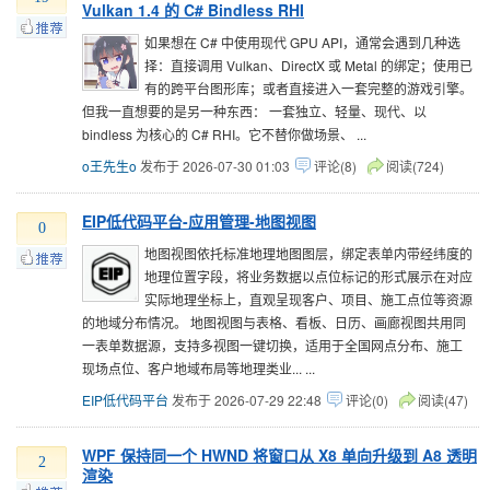
Vulkan 1.4 的 C# Bindless RHI
如果想在 C# 中使用现代 GPU API，通常会遇到几种选
择：直接调用 Vulkan、DirectX 或 Metal 的绑定；使用已
有的跨平台图形库；或者直接进入一套完整的游戏引擎。
但我一直想要的是另一种东西： 一套独立、轻量、现代、以
bindless 为核心的 C# RHI。它不替你做场景、 ...
o王先生o
发布于 2026-07-30 01:03
评论(8)
阅读(724)
EIP低代码平台-应用管理-地图视图
0
地图视图依托标准地理地图图层，绑定表单内带经纬度的
地理位置字段，将业务数据以点位标记的形式展示在对应
实际地理坐标上，直观呈现客户、项目、施工点位等资源
的地域分布情况。 地图视图与表格、看板、日历、画廊视图共用同
一表单数据源，支持多视图一键切换，适用于全国网点分布、施工
现场点位、客户地域布局等地理类业... ...
EIP低代码平台
发布于 2026-07-29 22:48
评论(0)
阅读(47)
WPF 保持同一个 HWND 将窗口从 X8 单向升级到 A8 透明
2
渲染