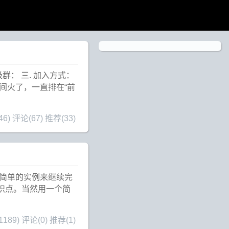
级群： 三. 加入方式：
经意间火了，一直排在“前
46)
评论(67)
推荐(33)
个简单的实例来继续完
识点。当然用一个简
189)
评论(0)
推荐(1)