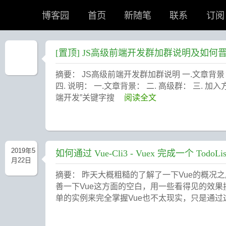
博客园
首页
新随笔
联系
订阅
[置顶]
JS高级前端开发群加群说明及如何
摘要： JS高级前端开发群加群说明 一.文章背景： 
四. 说明： 一.文章背景： 二. 高级群： 三.
端开发”关键字搜
阅读全文
2019年5
如何通过 Vue-Cli3 - Vuex 完成一个 TodoLis
月22日
摘要： 昨天大概粗糙的了解了一下Vue的概
善一下Vue这方面的空白，用一些看得见的效
单的实例来完全掌握Vue也不太现实，只是通