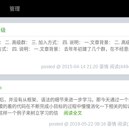
管理
晋级
二. 高级群： 三. 加入方式： 四. 说明： 一.文章背景： 二. 高
 加入方式： 四. 说明： 一.文章背景： 去年年初建了几个群，在不
posted @ 2015-04-14 21:20 豪情
阅读(449
t
况之后，并没有从框架、语法的细节来进一步学习。那今天通过一
果摸的着的代码在不断完成小目标的过程中慢慢消化一下相关的知
过这样一个例子来树立学习的信
阅读全文
posted @ 2019-05-22 08:16 豪情
阅读(1