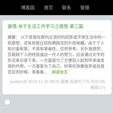
博客园
首页
联系
管理
豪情-关于生活工作学习之感悟-第三篇
摘要： 以下是我在群内交流时的回答或平常生活中的一
些感悟，还有就是比较经典励志的片段收藏。由于个人
知识面有限，不具有普遍性，仅供参考。另外我感觉，
互联网个人的经验或这一代人的努力，应该通过文字的
形式来记录下来，一方面是为了方便别人起到传承或发
扬的作用，一方面是为了自己，时常在快要放弃或自我
否定的时候，来看看...
阅读全文
posted @ 2014-11-25 09:33 豪情
阅读(5773)
评论(24)
推荐(37)