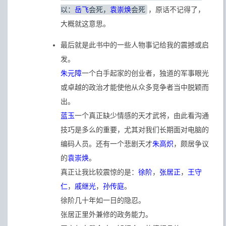
以：
岳飞
会死，
袁崇焕
会死
，原话不记得了，
大概就这意思。
最后就是此书中的一些人物事记给我的震撼或启
发。
朱元障
一个白手起家的创业者，独道的军事眼光
或卓越的政治才能使他从众多竞争者当中脱颖而
出。
蓝玉
一个真正缺少情感的天才武将，由此看沟通
技巧是多么的重要，尤其对我们长期面对电脑的
编码人员。还有一个悲剧天才
朱高炽
，颇居争议
的
袁崇焕
。
真正让我比较震惊的是：
徐阶
，
张居正
，
王守
仁
，
戚继光
，
孙传庭
。
徐阶几十年如一日的隐忍。
张居正里外兼修的政务能力。