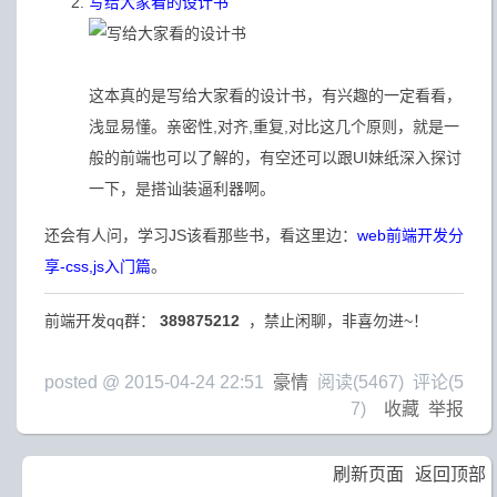
写给大家看的设计书
这本真的是写给大家看的设计书，有兴趣的一定看看，
浅显易懂。亲密性,对齐,重复,对比这几个原则，就是一
般的前端也可以了解的，有空还可以跟UI妹纸深入探讨
一下，是搭讪装逼利器啊。
还会有人问，学习JS该看那些书，看这里边：
web前端开发分
享-css,js入门篇
。
前端开发qq群：
389875212
，禁止闲聊，非喜勿进~！
posted @
2015-04-24 22:51
豪情
阅读(
5467
) 评论(
5
7
)
收藏
举报
刷新页面
返回顶部