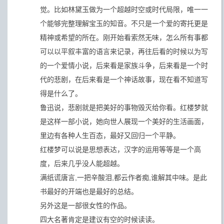
觉。比如林黛玉做为一个超越时空或时代局限，唯一一
个能够完整理解宝玉的知音。不只是一个爱的寄托更是
精神或希望的所在。刚开始看索然无味，怎么所有事都
可以以平叙丰富的语言来记录，再往后看的时候以为写
的一个爱情小说，后来看是家族斗争，后来看是一个时
代的悲剧，在后来看是一个神话故事，现在看不知道写
得是什么了。
鲁迅说，悲剧就是把美好的事物毁灭给你看。红楼梦就
是这样一部小说，她向世人展现一个美好的生活画面，
里边有各种人生百态，最好又回归一个平静。
红楼梦可以说是思想表达，汉字的运用等等是一个高
度，后来几乎没人能超越。
满纸谎唐言,一把辛酸泪,都云作者痴,谁解其中味。是此
书最好的开端也是最好的总结。
另外这是一部很女性的作品。
四大名著肯定是建议有空的时候读读。