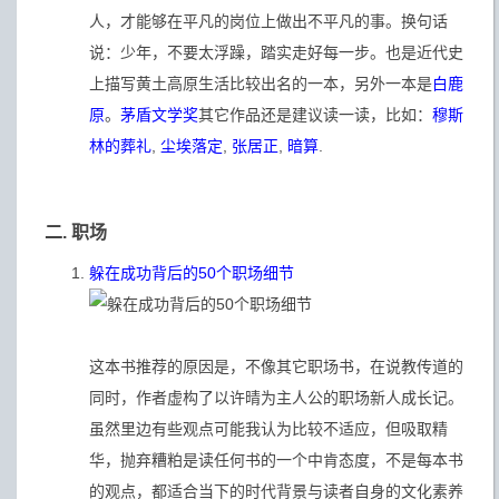
人，才能够在平凡的岗位上做出不平凡的事。换句话
说：少年，不要太浮躁，踏实走好每一步。也是近代史
上描写黄土高原生活比较出名的一本，另外一本是
白鹿
原
。
茅盾文学奖
其它作品还是建议读一读，比如：
穆斯
林的葬礼
,
尘埃落定
,
张居正
,
暗算
.
二. 职场
躲在成功背后的50个职场细节
这本书推荐的原因是，不像其它职场书，在说教传道的
同时，作者虚构了以许晴为主人公的职场新人成长记。
虽然里边有些观点可能我认为比较不适应，但吸取精
华，抛弃糟粕是读任何书的一个中肯态度，不是每本书
的观点，都适合当下的时代背景与读者自身的文化素养