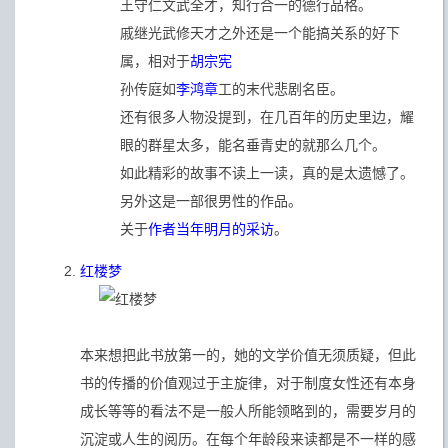
王守仁文武全才，知行合一的德行品格。
戚继光武修天才之外还是一个能搞关系的好下
属，相对于
胡宗宪
孙传庭如
李鸿章
工的末代悲剧名臣。
还有很多人物没提到，在几百年的历史里边，耀
眼的群星太多，能名垂青史的就那么几个。
如此精彩的故事不读上一读，真的是太遗憾了。
另外这是一部很男性的作品。
关于
作者当年明月的采访
。
红楼梦
本来想把此书放第一的，她的文学价值无须质疑，但此
书的传播的价值观过于主旋律，对于制度女性还有本身
成长等等的看法不是一般人所能领略到的，需要岁月的
沉淀或人生的阅历。在每个年龄段来读都是不一样的感