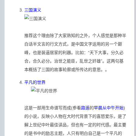
三国演义
推荐这个理由除了大家熟知的之外，个人感觉是那种半
白话半文言的行文方式，是中国文字运用的另一个巅
峰，也是装逼居家的利器。比如：“天下大事，分久必
合，合久必分。治世之能臣，乱世之奸雄”。这两句基
本概括了三国的故事轮廓或所传达的意思。。
平凡的世界
这是一部用生命谱写而成(参看
路遥
的
早晨从中午开始
)
的小说，反映小人物在大时代背景下的喜怒爱乐，是了
解上世纪中叶最佳读品，但也有一定的时代感。最主要
的是书中的励志主题，人只有明白自己是一个平凡的