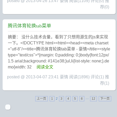
posted @ 2013-04-26 13:47 豪情
阅读(1109)
评论(0)
推
荐(0)
腾讯体育轮换tab菜单
摘要： 没什么技术含量，看到了只想用源生的js来实现
一下。<!DOCTYPE html><html><head><meta charset
="utf-8"/><title>腾讯体育轮换tab菜单 - 豪情</title><style
type="text/css">*{margin: 0;padding: 0;}body{font:12px/
1.5 arial;background: #141e38;}ul,li{list-style: none;}.de
mo{width: 32
阅读全文
posted @ 2013-04-07 23:41 豪情
阅读(1896)
评论(1)
推
荐(1)
上一页
1
2
3
4
5
6
···
12
下一页