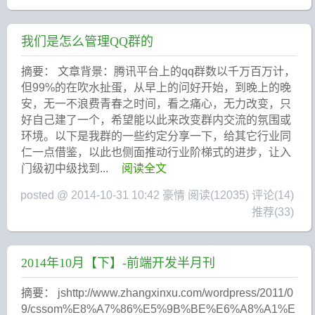
我们是怎么管理QQ群的
摘要： 文章背景：腾讯平台上的qq群数以千万百万计，
但99%的在吹水扯蛋，从早上的问好开始，到晚上的晚
安，无一不浪费青春之时间，看之痛心，无力改变，只
好自己建了一个，希望能以此来改变群内交流的氛围或
环境。以下是我群的一些约定分享一下，给其它行业同
仁一点借鉴，以此也侧面推动行业阶梯式的进步，让入
门级初中级找到...
阅读全文
posted @ 2014-10-31 10:42 豪情
阅读(12035)
评论(14)
推荐(33)
2014年10月【下】-前端开发半月刊
摘要： jshttp://www.zhangxinxu.com/wordpress/2011/0
9/cssom%E8%A7%86%E5%9B%BE%E6%A8%A1%E