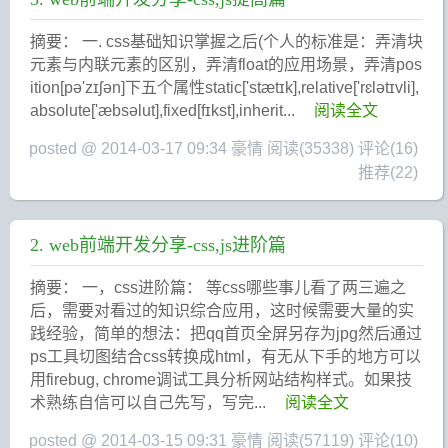
摘要： 一. css基础知识掌握之后(个人的标准是：弄清块
元素与内联元素的区别，弄清float的应用场景，弄清pos
ition[pə'zɪʃən]下五个属性static['stætɪk],relative['rɛlətɪvli],
absolute['æbsəlut],fixed[fɪkst],inherit...
阅读全文
posted @ 2014-03-17 09:34 豪情
阅读(35338)
评论(16)
推荐(22)
2. web前端开发分享-css,js进阶篇
摘要： 一，css进阶篇： 等css哪些事儿看了两三遍之
后，需要对看过的知识综合应用，这时候需要大量的实
践经验，简单的想法：把qq首页全屏另存为jpg然后通过
ps工具切图结合css转换成html，有无从下手的地方可以
用firebug, chrome调试工具分析网站结构样式。如果技
术熟练自信可以自己先写，写完...
阅读全文
posted @ 2014-03-15 09:31 豪情
阅读(57119)
评论(10)