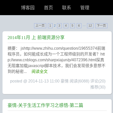
博客园
首页
联系
管理
上一页
1
2
3
4
5
6
···
12
下一页
2014年11月 上 前端资源分享
摘要： jshttp://www.zhihu.com/question/19655374前端
程序员，如何能成长成为一个工程师级别的开发者？htt
p://www.cnblogs.com/sharpxiajun/p/4072396.html探真
无阻塞加载javascript脚本技术，我们会发现很多意想不
到的秘密...
阅读全文
posted @ 2014-11-13 11:00 豪情
阅读(6088)
评论(20)
推荐(30)
豪情-关于生活工作学习之感悟-第二篇