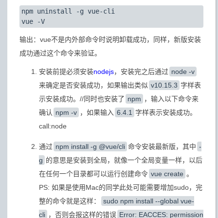
npm uninstall -g vue-cli

输出：vue不是内外部命令时说明卸载成功，同样，新版安装
成功通过这个命令来验证。
安装前提必须安装
nodejs
，安装完之后通过
node -v
来确定是否安装成功，如果输出类似
v10.15.3
字样表
示安装成功。//同时也安装了
npm
，输入以下命令来
确认
npm -v
，如果输入
6.4.1
字样表示安装成功。
call:node
通过
npm install -g @vue/cli
命令安装最新版，其中
-
g
的意思是安装到全局，就像一个全局变量一样，以后
在任何一个目录都可以运行创建命令
vue create
。
PS: 如果是使用Mac的同学此处可能需要增加sudo，完
整的命令就是这样：
sudo npm install --global vue-
cli
，否则会报这样的错误
Error: EACCES: permission