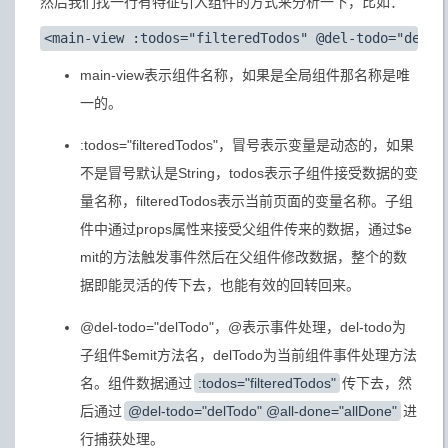
然后我们找一行有特征引入组件的方式来分析一下，比如：
main-view表示组件名称，如果是全局组件那名称是唯
一的。
:todos="filteredTodos"，冒号表示变量是动态的，如果
不是冒号默认是String，todos表示子组件接受数据的变
量名称，filteredTodos表示当前页面的变量名称。子组
件中通过props属性来接受父组件传来的数据，通过$e
mit的方法触发事件然后在父组件修改数据，整个的数
据即能灵活的传下去，也能有效的回转回来。
@del-todo="delTodo"，@表示事件处理，del-todo为
子组件$emit方法名，delTodo为当前组件事件处理方法
名。组件数据通过
:todos="filteredTodos"
传下去，然
后通过
@del-todo="delTodo" @all-done="allDone"
进
行捕获处理。