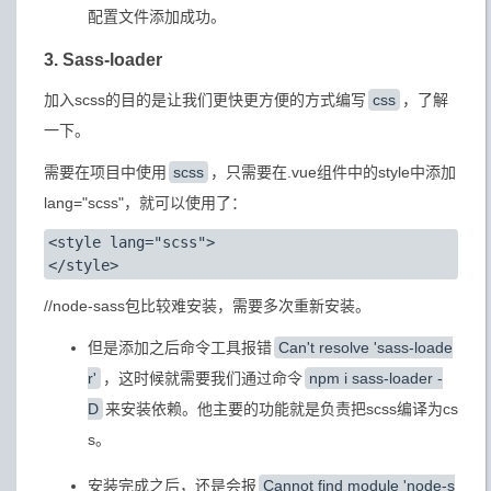
配置文件添加成功。
3. Sass-loader
加入scss的目的是让我们更快更方便的方式编写
css
，了解
一下。
需要在项目中使用
scss
，只需要在.vue组件中的style中添加
lang="scss"，就可以使用了：
<style lang="scss">

//node-sass包比较难安装，需要多次重新安装。
但是添加之后命令工具报错
Can't resolve 'sass-loade
r'
，这时候就需要我们通过命令
npm i sass-loader -
D
来安装依赖。他主要的功能就是负责把scss编译为cs
s。
安装完成之后，还是会报
Cannot find module 'node-s