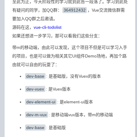
至此为止，今天阶段性的学习就到此告一段落了。学习到此处
有疑问的同学，加QQ群：
364912432
，Vue交流微信群需
要加入QQ群之后邀请。
源码在这，
vue-cli-todolist
如果还想进一步学习，那可以看我们这些分支：
带m的移动端，由此可以发现，这个项目不但是可以学习入手
的项目，也是可以做为相关其它UI组件Demo场地，再加个路
由就可以自由的玩耍了：
dev-base
: 是基础版，没有Vuex的版本
dev-vuex
: 是Vuex版本
dev-element-ui
: 是element-ui版本
dev-m-vux
: 是移动端vux版本，带m的移动端
dev-base
: 是基础版