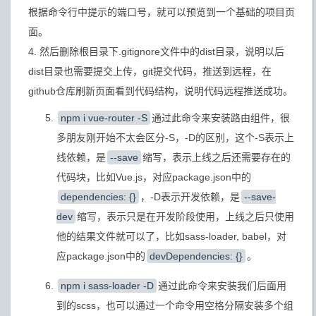
根据命令行中提示的端口号，就可以预览到一个基础的项目页
面。
4. 然后删除根目录下.gitignore文件中的dist目录，说明以后
dist目录也需要提交上传，git提交代码，推送到远程，在
github仓库刷新页面看到代码结构，说明代码远程推送成功。
npm i vue-router -S
通过此命令来安装路由组件，很
多朋友刚开始不太会区分-S，-D的区别，这个-S表示上
线依赖，是
--save
缩写，表示上线之后还需要存在的
代码块，比如Vue.js，对应package.json中的
dependencies: {}
，-D表示开发依赖，是
--save-
dev
缩写，表示只是在开发阶段使用，上线之后只使用
他的结果文件就可以了，比如sass-loader, babel，对
应package.json中的
devDependencies: {}
。
npm i sass-loader -D
通过此命令来安装我们后面用
到的scss，也可以通过一个命令用空格分隔安装多个组