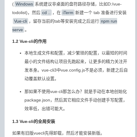
(
Windows
系统建议非桌面的盘符路径存储，比如D:/vue-
todolist)，然后
cd ..
，在
iTerm
新建一个 tab 准备进行安装
Vue-cli
，留存当前的tab等安装完成之后运行
npm run
serve
。
1.2 Vue-cli的作用
本地生成文件和配置，减少繁琐的配置，以最短的时间
最小的文件结构让项目先跑起来，让更多的精力关注开
发本身。vue-cli3中vue.config.js不是必须，新建之后自
动覆盖默认设置。
那如果不使用vue-cli那怎么办？就是手动在本地创始化
package.json，然后其它相应文件手动创建手写配置，
效率低，出错可能大。
1.3 Vue-cli的全局安装
如果有旧版vuecli先得卸载，然后才能安装新版。