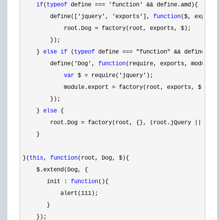
if
(
typeof
 define === 'function' &&
 define.amd){

        define([
'jquery', 'exports'], 
function
($, exports)
            root.Dog 
=
 factory(root, exports, $);

        });

    } 
else
if
 (
typeof
 define === "function" &&
 define.cmd)
        define(
'Dog', 
function
(require, exports, module){

var
 $ = require('jquery'
);

            module.export 
=
 factory(root, exports, $);

        });

    } 
else
 {

        root.Dog 
= factory(root, {}, (root.jQuery ||
 root
    }

}(
this
, 
function
(root, Dog, $){

    $.extend(Dog, {

       init : 
function
(){

           alert(
111
);

       }

    });
