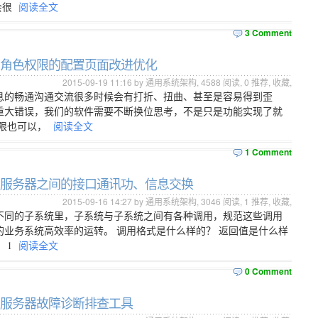
会很
阅读全文
3 Comment
本 - 角色权限的配置页面改进优化
2015-09-19 11:16 by 通用系统架构,
4588
阅读,
0
推荐,
收藏
,
息的畅通沟通交流很多时候会有打折、扭曲、甚至是容易得到歪
重大错误，我们的软件需要不断换位思考，不是只是功能实现了就
权限也可以，
阅读全文
1 Comment
本 - 服务器之间的接口通讯功、信息交换
2015-09-16 14:27 by 通用系统架构,
3046
阅读,
1
推荐,
收藏
,
不同的子系统里，子系统与子系统之间有各种调用，规范这些调用
业务系统高效率的运转。 调用格式是什么样的？ 返回值是什么样
 1
阅读全文
0 Comment
 - 服务器故障诊断排查工具