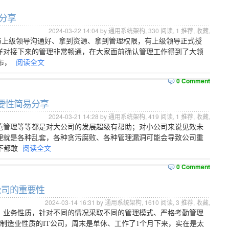
分享
2024-03-22 14:04 by 通用系统架构,
330
阅读,
1
推荐,
收藏
,
与上级领导沟通好、拿到资源、拿到管理权限，有上级领导正式授
样对接下来的管理非常畅通，在大家面前确认管理工作得到了大领
布，
阅读全文
0 Comment
要性简易分享
2024-03-21 14:28 by 通用系统架构,
419
阅读,
1
推荐,
收藏
,
范管理等等都是对大公司的发展超级有帮助；对小公司来说见效未
理就是各种乱套，各种贪污腐败、各种管理漏洞可能会导致公司重
下都敢
阅读全文
0 Comment
公司的重要性
2024-03-14 16:31 by 通用系统架构,
1610
阅读,
3
推荐,
收藏
,
、业务性质，针对不同的情况采取不同的管理模式、严格考勤管理
制造业性质的IT公司，周末是单休、工作了1个月下来，实在是太