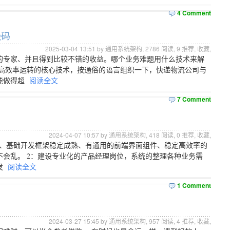
4 Comment
段码
2025-03-04 13:51 by 通用系统架构,
2786
阅读,
9
推荐,
收藏
,
的专家、并且得到比较不错的收益。哪个业务难题用什么技术来解
司高效率运转的核心技术，按通俗的语言组织一下，快递物流公司与
能做得超
阅读全文
7 Comment
2024-04-07 10:57 by 通用系统架构,
418
阅读,
0
推荐,
收藏
,
成器、基础开发框架稳定成熟、有通用的前端界面组件、稳定高效率的
会乱。 2：建设专业化的产品经理岗位，系统的整理各种业务需
发
阅读全文
1 Comment
2024-03-27 15:45 by 通用系统架构,
957
阅读,
4
推荐,
收藏
,