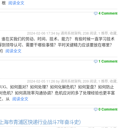
、根
阅读全文
4 Comment
2024-02-06 17:34 by 通用系统架构,
238
阅读,
1
推荐,
收藏
,
？谁在买我们的劳动、时间、技术、能力？ 有些时候一直学习技术
得到领导认可、需要干哪些事情？平时关键精力应该要放在哪里？
作的
阅读全文
1 Comment
2024-02-05 11:26 by 通用系统架构,
209
阅读,
1
推荐,
收藏
,
UG、如何面对？如何处理？如何化解危机？如何复盘？如何防止
应对危机？如何高效率沟通协调？危机应对的多了处理经验也更丰富
丈、从
阅读全文
0 Comment
（上海市青浦区快递行业战斗7年奋斗史）