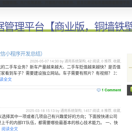
权限管理、用户权限系统、开源用户权限系统、信息化建设标准基础数据管理平台
据管理平台【商业版，铜墙铁
微信小程序开发总结）
2026-05-07 14:30 by 通用系统架构,
42
阅读,
0
推荐,
收藏
,
化的二手车业务？新车产量越来越大、二手车贬值越来越快？是否值
买家看到车子？需要建设独立网站。车子需要有照片？有视频？ 2：
读全文
1 Comment
2025-03-18 15:13 by 通用系统架构,
1457
阅读,
8
推荐,
收藏
,
以选择其中一项或者几项自己有兴趣爱好的方向；下面按快递公司
上千的内部IT队伍，都需要哪些最基本的核心技术能力。 一、快
阅读全文