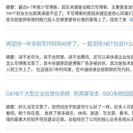
摘要：最近6-7年很少写博客、其实关键是没精力写博客、主要是发
500个好友左右距离满是不远了。不写博客的原因关键还是担心同事
其次就是把有限的精力投入在哪里更有价值的事情上了。找到了发
再坚持一年多就写代码到40岁了，一直坚持.NET也没
摘要：进不去华为，进不去阿里、进不去腾讯、还可以来快递企业信息
怎么写博客文章了，其中关键原因是博客广告多被封杀、其次是技术
入到工作上了。 在这接近3年时间里，在中通快递总部默默的写代码
C#.NET 大型企业信息化系统 - 防黑客攻击 - SSO系统
摘要：好久没写文章了，突然间也不知道写什么好了一样，好多人可
着吧，刷个存在感。 放弃了很多娱乐、休闲、旅游、写文章、看书、陪
域的最重大的软件项目建设记录。全程经历了公司的核心业务系统从