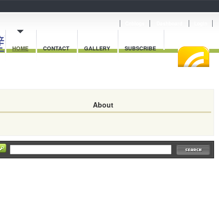
Cnblogs
Dashboard
Login
壁】
HOME
CONTACT
GALLERY
SUBSCRIBE
About