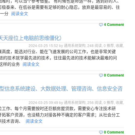
困难时，可以当个参考借鉴。 有时候也是命运一样，遇到好的人、
否极泰来、在低谷是需要有足够的耐心隐忍，放弃是最容易的、往
、一分
阅读全文
4 Comment
员天天座位上电脑前思维僵化）
2024-03-25 15:52 by 通用系统架构,
248
阅读,
0
推荐,
收藏
,
展高度，能选对行业、能在飞速发展的公司工作，也是非常关键
先进的技术就学最先进的技术，往往最先进的技术能解决最难的问
，这样的业务
阅读全文
0 Comment
（大型信息系统建设、大数据处理、管理咨询、信息安全咨
2024-03-25 09:49 by 通用系统架构,
256
阅读,
0
推荐,
收藏
,
位工作、每个月需要按时还巨额房屋贷款，需要安心专注技术研
开拓客户资源，也没精力对接各种不确定的客户需求；从社会分工
供技术咨询、
阅读全文
0 Comment