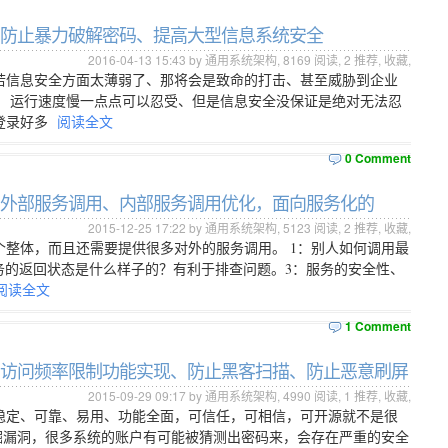
本 - 防止暴力破解密码、提高大型信息系统安全
2016-04-13 15:43 by 通用系统架构,
8169
阅读,
2
推荐,
收藏
,
若信息安全方面太薄弱了、那将会是致命的打击、甚至威胁到企业
。 运行速度慢一点点可以忍受、但是信息安全没保证是绝对无法忍
登录好多
阅读全文
0 Comment
版本 - 外部服务调用、内部服务调用优化，面向服务化的
2015-12-25 17:22 by 通用系统架构,
5123
阅读,
2
推荐,
收藏
,
整体，而且还需要提供很多对外的服务调用。 1：别人如何调用最
服务的返回状态是什么样子的？有利于排查问题。3：服务的安全性、
阅读全文
1 Comment
版本 - 访问频率限制功能实现、防止黑客扫描、防止恶意刷屏
2015-09-29 09:17 by 通用系统架构,
4990
阅读,
1
推荐,
收藏
,
稳定、可靠、易用、功能全面，可信任，可相信，可开源就不是很
掘漏洞，很多系统的账户有可能被猜测出密码来，会存在严重的安全