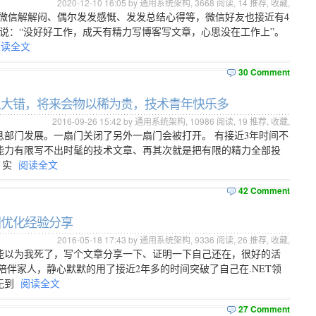
2020-12-10 16:05 by 通用系统架构,
3668
阅读,
14
推荐,
收藏
,
发微信解解闷、偶尔发发感慨、发发总结心得等，微信好友也接近有4
们说：“没好好工作，成天有精力写博客写文章，心思没在工作上”。
阅读全文
30 Comment
什么大错，将来会物以稀为贵，技术青年快乐多
2016-09-26 15:42 by 通用系统架构,
10986
阅读,
19
推荐,
收藏
,
部门发展。一扇门关闭了另外一扇门会被打开。 有接近3年时间不
能力有限写不出时髦的技术文章、再其次就是把有限的精力全部投
，实
阅读全文
42 Comment
加固优化经验分享
2016-05-18 17:43 by 通用系统架构,
9336
阅读,
26
推荐,
收藏
,
能以为我死了，写个文章分享一下、证明一下自己还在，很好的活
伴家人，静心默默的用了接近2年多的时间突破了自己在.NET领
无到
阅读全文
27 Comment