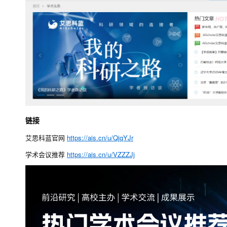
链接
艾思科蓝官网
https://ais.cn/u/QjqYJr
学术会议推荐
https://ais.cn/u/VZZZJj