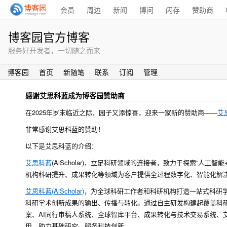
会员
周边
新闻
博问
闪存
赞助商
博客园官方博客
服务好开发者，一切随之而来
博客园
首页
新随笔
联系
订阅
管理
感谢艾思科蓝成为博客园赞助商
在2025年岁末临近之际，园子又添惊喜，迎来一家新的赞助商——
艾
非常感谢艾思科蓝的赞助！
以下是艾思科蓝的介绍：
艾思科蓝
(AiScholar)，立足科研领域的连接者，致力于探索“人工智能
机构科研提升、成果转化等领域为客户提供全过程数字化、智能化解
艾思科蓝(AiScholar)
，为全球科研工作者和科研机构打造一站式科研
科研学术创新成果的输出、传播与转化。通过自主研发构建起覆盖科
案、AI同行审稿人系统、全球智库平台、成果转化与技术交易系统、
用，助力基础研究，服务科技创新。