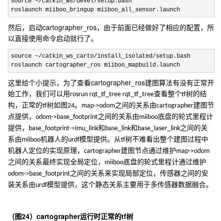
source ~/catkin_ws/devel/
setup.bash 

roslaunch miiboo_bringup miiboo_all_sensor.launch 
cartographer_ros
然后，启动
，由于前面已经做好了相应的配置，所
以直接使用命令启动就行了。
source ~/catkin_ws_carto/install_isolated/
setup.bash

roslaunch cartographer_ros miiboo_mapbuild.launch
cartographer_ros
这里给个小提示，为了查看
建图算法有没有正常开
始工作，我们可以用
查看整个
树的结
rosrun rqt_tf_tree rqt_tf_tree
tf
构，正常的
树如图
。
之间的关系由
建图节
tf
24
map->odom
cartographer
点提供，
之间的关系由
底盘的轮式里程计
odom->base_footprint
miiboo
提供，
和
和
之间的关
base_footprint->imu_link
base_link
base_laser_link
系由
机器人的
模型提供。从
树不难看出整个建图过程中
miiboo
urdf
tf
机器人定位的实现原理，
建图节点通过维护
cartographer
map->odom
之间的关系最终实现全局定位，
底盘的轮式里程计通过维护
miiboo
之间的关系来实现局部定位，传感器之间的安
odom->base_footprint
装关系由
模型提供，这个静态关系主要用于多传感器数据融合。
urdf
24
cartographer
tf
（图
）
运行时正常的
树