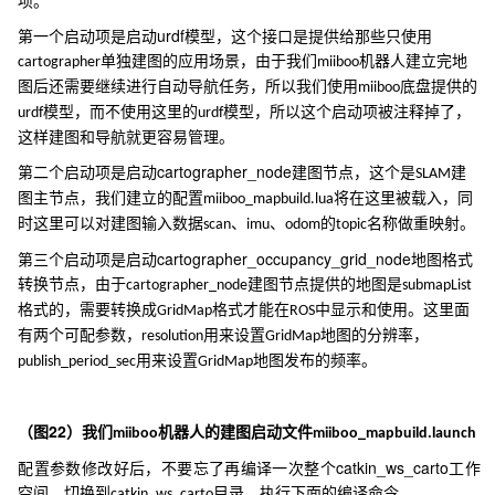
项。
urdf
第一个启动项是启动
模型，这个接口是提供给那些只使用
单独建图的应用场景，由于我们
机器人建立完地
cartographer
miiboo
图后还需要继续进行自动导航任务，所以我们使用
底盘提供的
miiboo
模型，而不使用这里的
模型，所以这个启动项被注释掉了，
urdf
urdf
这样建图和导航就更容易管理。
cartographer_node
第二个启动项是启动
建图节点，这个是
建
SLAM
图主节点，我们建立的配置
将在这里被载入，同
miiboo_mapbuild.lua
时这里可以对建图输入数据
、
、
的
名称做重映射。
scan
imu
odom
topic
cartographer_occupancy_grid_node
第三个启动项是启动
地图格式
转换节点，由于
建图节点提供的地图是
cartographer_node
submapList
格式的，需要转换成
格式才能在
中显示和使用。这里面
GridMap
ROS
有两个可配参数，
用来设置
地图的分辨率，
resolution
GridMap
用来设置
地图发布的频率。
publish_period_sec
GridMap
22
（图
）我们
机器人的建图启动文件
miiboo
miiboo_mapbuild.launch
catkin_ws_carto
配置参数修改好后，不要忘了再编译一次整个
工作
空间，切换到
目录，执行下面的编译命令。
catkin_ws_carto