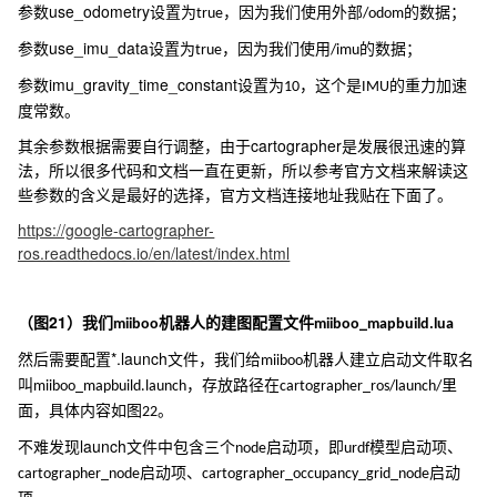
use_odometry
参数
设置为
，因为我们使用外部
的数据；
true
/odom
use_imu_data
参数
设置为
，因为我们使用
的数据；
true
/imu
imu_gravity_time_constant
参数
设置为
，这个是
的重力加速
10
IMU
度常数。
cartographer
其余参数根据需要自行调整，由于
是发展很迅速的算
法，所以很多代码和文档一直在更新，所以参考官方文档来解读这
些参数的含义是最好的选择，官方文档连接地址我贴在下面了。
https://google-cartographer-
ros.readthedocs.io/en/latest/index.html
21
（图
）我们
机器人的建图配置文件
miiboo
miiboo_mapbuild.lua
*.launch
然后需要配置
文件，我们给
机器人建立启动文件取名
miiboo
叫
，存放路径在
里
miiboo_mapbuild.launch
cartographer_ros/launch/
面，具体内容如图
。
22
launch
不难发现
文件中包含三个
启动项，即
模型启动项、
node
urdf
启动项、
启动
cartographer_node
cartographer_occupancy_grid_node