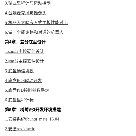
3.轮式里程计与运动控制
4.音响麦克风与摄像头
5.机器人大脑嵌入式主板性能对比
6.做一个能走路和对话的机器人
第4章：差分底盘设计
1.stm32主控硬件设计
2.stm32主控软件设计
3.底盘通信协议
4.底盘ROS驱动开发
5.底盘PID控制参数整定
6.底盘里程计标
第5章：树莓派3开发环境搭建
1.安装系统ubuntu_mate_16.04
2.安装ros-kinetic