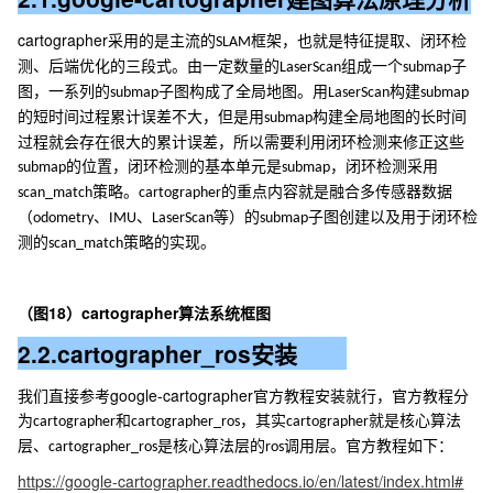
建图算法原理分析
cartographer
采用的是主流的
框架，也就是特征提取、闭环检
SLAM
测、后端优化的三段式。由一定数量的
组成一个
子
LaserScan
submap
图，一系列的
子图构成了全局地图。用
构建
submap
LaserScan
submap
的短时间过程累计误差不大，但是用
构建全局地图的长时间
submap
过程就会存在很大的累计误差，所以需要利用闭环检测来修正这些
的位置，闭环检测的基本单元是
，闭环检测采用
submap
submap
策略。
的重点内容就是融合多传感器数据
scan_match
cartographer
（
、
、
等）的
子图创建以及用于闭环检
odometry
IMU
LaserScan
submap
测的
策略的实现。
scan_match
18
cartographer
（
图
）
算法系统框图
2.2.cartographer_ros
安装
google-cartographer
我们直接参考
官方教程安装就行，官方教程分
为
和
，其实
就是核心算法
cartographer
cartographer_ros
cartographer
层、
是核心算法层的
调用层。官方教程如下：
cartographer_ros
ros
https://google-cartographer.readthedocs.io/en/latest/index.html#