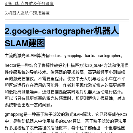
4.多目标点导航及任务调度
5.机器人巡航与现场监控
2.google-cartographer机器人
SLAM建图
SLAM
主流的激光
算法有
、
、
、
。
hector
gmapping
karto
cartographer
hector
是一种结合了鲁棒性较好的扫描匹方法
方法和使用惯
2D_SLAM
性传感系统的导航技术。传感器的要求较高，高更新频率小测量噪
声的激光扫描仪，不需要里程计。使空中无人机与地面小车在不平
坦区域运行存在运用的可能性。作者利用现代激光雷达的高更新率
和低距离测量噪声，通过扫描匹配实时地对机器人运动进行估计。
所以当只有低更新率的激光传感器时，即便测距估计很精确，对该
系统都会出现一定的问题。
gmapping
是一种基于粒子滤波的激光
算法，它已经集成在
SLAM
ROS
中，是移动机器人中使用最多的
算法。基于粒子滤波的算法用
SLAM
许多加权粒子表示路径的后验概率，每个粒子都给出一个重要性因