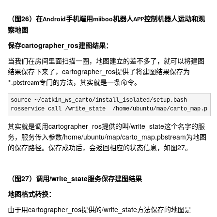
26
（图
）在
手机端用
机器人
控制机器人运动和观
Android
miiboo
APP
察地图
cartographer_ros
保存
建图结果：
当我们在房间里面扫描一圈，地图建立的差不多了，就可以将建图
cartographer_ros
结果保存下来了，
提供了将建图结果保存为
专门的方法，其实就是一条命令。
*.pbstream
source ~/catkin_ws_carto/install_isolated/
setup.bash

rosservice call 
/write_state  /home/ubuntu/map/carto_map.pbs
cartographer_ros
/write_state
其实就是调用
提供的叫
这个名字的服
/home/ubuntu/map/carto_map.pbstream
务，服务传入参数
为地图
27
的保存路径。保存成功后，会返回相应的状态信息，如图
。
27
/write_state
（图
）调用
服务保存建图结果
地图格式转换：
cartographer_ros
/write_state
由于用
提供的
方法保存的地图是