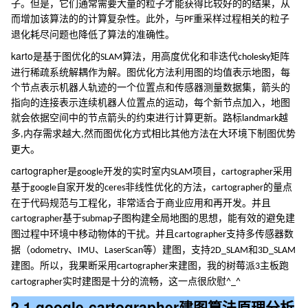
子。但是，它们通常需要大量的粒子才能获得比较好的的结果，从
而增加该算法的的计算复杂性。此外，与
重采样过程相关的粒子
PF
退化耗尽问题也降低了算法的准确性。
karto
是基于图优化的
算法，用高度优化和非迭代
矩阵
SLAM
cholesky
进行稀疏系统解耦作为解。图优化方法利用图的均值表示地图，每
个节点表示机器人轨迹的一个位置点和传感器测量数据集，箭头的
指向的连接表示连续机器人位置点的运动，每个新节点加入，地图
就会依据空间中的节点箭头的约束进行计算更新。路标
越
landmark
多
内存需求越大
然而图优化方式相比其他方法在大环境下制图优势
,
,
更大。
cartographer
是
开发的实时室内
项目，
采用
google
SLAM
cartographer
基于
自家开发的
非线性优化的方法，
的量点
google
ceres
cartographer
在于代码规范与工程化，非常适合于商业应用和再开发。并且
基于
子图构建全局地图的思想，能有效的避免建
cartographer
submap
图过程中环境中移动物体的干扰。并且
支持多传感器数
cartographer
据（
、
、
等）建图，支持
和
odometry
IMU
LaserScan
2D_SLAM
3D_SLAM
建图。所以，我果断采用
来建图，我的树莓派
主板跑
cartographer
3
实时建图是十分的流畅，这一点很欣慰
cartographer
^_^
2.1.google-cartographer