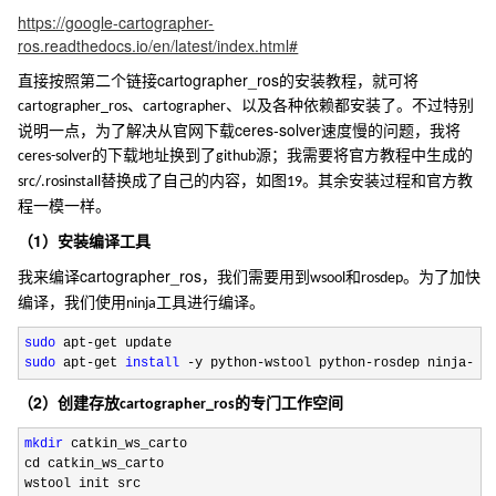
https://google-cartographer-
ros.readthedocs.io/en/latest/index.html#
cartographer_ros
直接按照第二个链接
的安装教程，就可将
、
、以及各种依赖都安装了。
不过特别
cartographer_ros
cartographer
ceres-solver
说明一点，为了解决从官网下载
速度慢的问题，我将
的下载地址换到了
源；我需要将官方教程中生成的
ceres-solver
github
替换成了自己的内容，如图
。其余安装过程和官方教
src/.rosinstall
19
程一模一样。
1
（
）安装编译工具
cartographer_ros
我来编译
，我们需要用到
和
。为了加快
wsool
rosdep
编译，我们使用
工具进行编译。
ninja
sudo
 apt-
sudo
 apt-get 
install
 -y python-wstool python-rosdep ninja-bu
2
（
）创建存放
的专门工作空间
cartographer_ros
mkdir
 catkin_ws_carto

cd catkin_ws_carto

wstool init src
