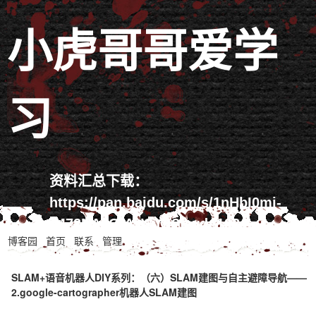
小虎哥哥爱学
习
资料汇总下载：
https://pan.baidu.com/s/1nHbI0mi-
iM72NAcQlAU1uQ?pwd=1234
博客园
首页
联系
管理
SLAM+语音机器人DIY系列：（六）SLAM建图与自主避障导航——
2.google-cartographer机器人SLAM建图