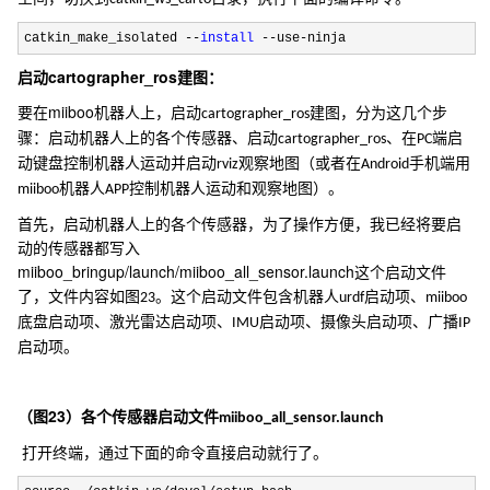
catkin_make_isolated --
install
 --use-ninja
cartographer_ros
启动
建图：
miiboo
要在
机器人上，启动
建图，分为这几个步
cartographer_ros
骤：启动机器人上的各个传感器、启动
、在
端启
cartographer_ros
PC
动键盘控制机器人运动并启动
观察地图（或者在
手机端用
rviz
Android
机器人
控制机器人运动和观察地图）。
miiboo
APP
首先，启动机器人上的各个传感器，为了操作方便，我已经将要启
动的传感器都写入
miiboo_bringup/launch/miiboo_all_sensor.launch
这个启动文件
了，文件内容如图
。这个启动文件包含机器人
启动项、
23
urdf
miiboo
底盘启动项、激光雷达启动项、
启动项、摄像头启动项、广播
IMU
IP
启动项。
23
（图
）各个传感器启动文件
miiboo_all_sensor.launch
打开终端，通过下面的命令直接启动就行了。