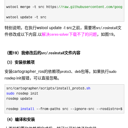
wstool merge 
-t src https:
//
raw.githubusercontent.com/google
wstool update 
-t src
wstool update -t src
特别说明，在执行
之前，需要将
文
src/.rosinstall
19
件修改成以下内容
以
解决
下载不了的问题
，如图
。
,
ceres-solver
19
（图
）我修改后的
文件内容
src/.rosinstall
安装依赖项
（3
）
cartographer_ros
安装
的依赖项
、
包等。如果执行
proto3
deb
sudo
报错，可以直接忽略。
rosdep init
src/cartographer/scripts/install_proto3.
sh
sudo
 rosdep init

rosdep update

rosdep 
install
 --from-paths src --ignore-src --rosdistro=${R
4
（
）编译和安装