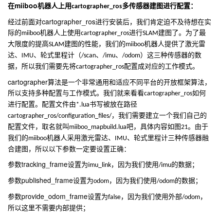
miiboo
在
机器人上用
多传感器建图进行配置：
cartographer_ros
cartographer_ros
经过前面对
进行安装后，我们肯定迫不及待想在实
际的
机器人上使用
进行
建图了。为了最
miiboo
cartographer_ros
SLAM
大限度的提高
建图的性能，我们的
机器人提供了激光雷
SLAM
miiboo
达、
、轮式里程计（
、
、
）这三种传感器的数
IMU
/scan
/imu
/odom
据，所以我们需要先将
配置成对应的工作模式。
cartographer_ros
cartographer
算法是一个非常通用和适应不同平台的开放框架算法，
所以支持多种配置与工作模式。我们就来看看
如何
cartographer_ros
进行配置。配置文件由
书写被放在路径
*.lua
，我们需要建立一个我们自己的
cartographer_ros/configuration_files/
配置文件，取名就叫
吧，具体内容如图
。由于
miiboo_mapbuild.lua
21
我们的
机器人采用激光雷达、
、轮式里程计三种传感器融
miiboo
IMU
合建图，所以以下参数一定要设置正确：
tracking_frame
参数
设置为
，因为我们使用
的数据；
imu_link
/imu
published_frame
参数
设置为
，因为我们使用
的数据；
odom
/odom
provide_odom_frame
参数
设置为
，因为我们使用外部
，
false
/odom
所以这里不需要内部提供；