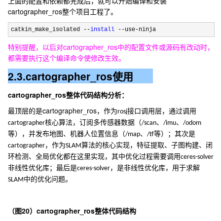
上面的配置和依赖都完成后，就可以开始编译和安装
cartographer_ros
整个项目工程了。
catkin_make_isolated --
install
 --use-ninja
cartographer_ros
特别提醒，以后对
中的配置文件或源码有改动时，
都需要执行这个编译命令使修改生效。
2.3.cartographer_ros
使用
cartographer_ros
整体代码结构分析：
cartographer_ros
最顶层的是
，作为
接口调用层，通过调用
rosj
核心算法，订阅多传感器数据（
、
、
cartographer
/scan
/imu
/odom
等），并发布地图、机器人位置信息（
、
等）；其次是
/map
/tf
，作为
算法的核心实现，特征提取、子图构建、闭
cartographer
SLAM
环检测、全局优化都在这里实现，其中优化过程需要调用
ceres-solver
非线性优化库；最后是
，是非线性优化库，用于求解
ceres-solver
中的优化问题。
SLAM
20
cartographer_ros
（
图
）
整体代码结构