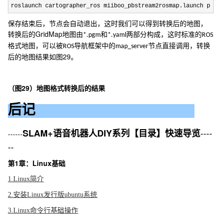
roslaunch cartographer_ros miiboo_pbstream2rosmap.launch pbs
保存结束后，节点会自动退出，这时我们可以得到转换后的地图，
GridMap
转换后的
地图由
和
两部分构成，这时标准的
*.pgm
*.yaml
ROS
格式地图，可以被
导航框架中的
节点直接调用，
转换
ROS
map_server
29
后的地图结果如图
。
29
（图
）地图格式转换后的结果
后记
----
SLAM+语音机器人DIY系列【目录】快速导览
------
--
第1章：Linux基础
1.Linux简介
2.安装Linux发行版ubuntu系统
3.Linux命令行基础操作