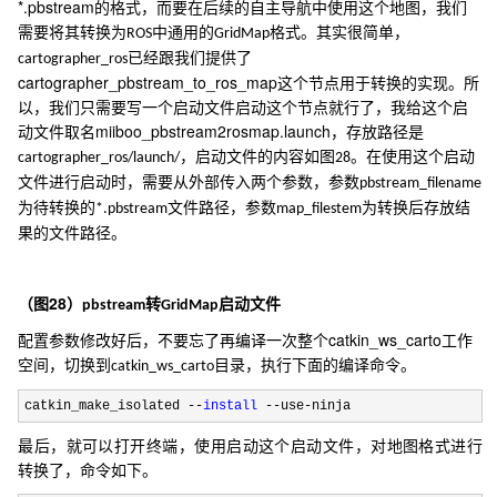
*.pbstream
的格式，而要在后续的自主导航中使用这个地图，我们
需要将其转换为
中通用的
格式。其实很简单，
ROS
GridMap
已经跟我们提供了
cartographer_ros
cartographer_pbstream_to_ros_map
这个节点
用于转换的实现。所
以，我们只需要写一个启动文件启动这个节点就行了，我给这个启
miiboo_pbstream2rosmap.launch
动文件取名
，存放路径是
，启动文件的内容如图
。在使用这个启动
cartographer_ros/launch/
28
文件进行启动时，需要从外部传入两个参数，参数
pbstream_filename
为待转换的
文件路径，参数
为转换后存放结
*.pbstream
map_filestem
果的文件路径。
28
（图
）
转
启动文件
pbstream
GridMap
catkin_ws_carto
配置参数修改好后，不要忘了再编译一次整个
工作
空间，切换到
目录，执行下面的编译命令。
catkin_ws_carto
catkin_make_isolated --
install
 --use-ninja
最后，就可以打开终端，使用启动这个启动文件，对地图格式进行
转换了，命令如下。