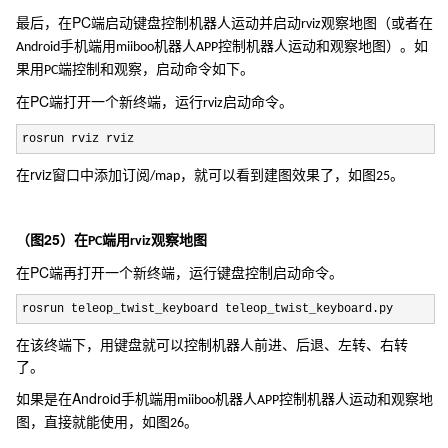
PC
最后，在
端启动键盘控制机器人运动并启动
观察地图（或者在
rviz
手机端用
机器人
控制机器人运动和观察地图）。如
Android
miiboo
APP
果用
端控制和观察，启动命令如下。
PC
PC
在
端打开一个新终端，运行
启动命令。
rviz
rosrun rviz rviz
rviz
在
窗口中添加订阅
，就可以看到建图效果了，如图
。
/map
25
25
（图
）在
端用
观察地图
PC
rviz
PC
在
端再打开一个新终端，运行键盘控制启动命令。
rosrun teleop_twist_keyboard teleop_twist_keyboard.py
在该终端下，用键盘就可以控制机器人前进、后退、左转、右转
了。
Android
如果是在
手机端用
机器人
控制机器人运动和观察地
miiboo
APP
图，直接就能使用，如图
。
26