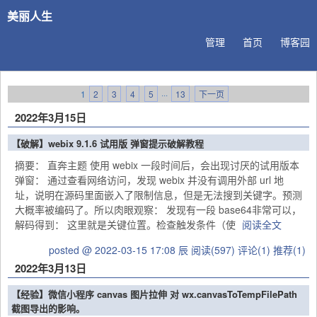
美丽人生
管理
首页
博客园
1
2
3
4
5
···
13
下一页
2022年3月15日
【破解】webix 9.1.6 试用版 弹窗提示破解教程
摘要： 直奔主题 使用 webix 一段时间后，会出现讨厌的试用版本
弹窗： 通过查看网络访问，发现 webix 并没有调用外部 url 地
址，说明在源码里面嵌入了限制信息，但是无法搜到关键字。预测
大概率被编码了。所以肉眼观察： 发现有一段 base64非常可以，
解码得到： 这里就是关键位置。检查触发条件（使
阅读全文
posted @ 2022-03-15 17:08 辰
阅读(597)
评论(1)
推荐(1)
2022年3月13日
【经验】微信小程序 canvas 图片拉伸 对 wx.canvasToTempFilePath
截图导出的影响。