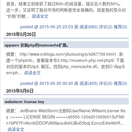
首发，结果立刻收获了超过800+的阅读量，接近总人数的50%。
这一步，又证明了我对市场的判断是完全准确的。就是我的受众对
“价格”的敏...
阅读全文
posted @ 2015-05-25 23:03 辰
阅读(683)
评论(2)
推荐(0)
2015年5月20日
appserv 安装php的memcache扩展。
摘要： http://www.cnblogs.com/yiluxiuxing/p/4267709.html1. 新
建一个phpinfo，查看版本号2.http://museum.php.net/php5/ 下载
对应的版本的zip3. 解压，找到php_memcache.dll，放到C:\AppS
erv\ph...
阅读全文
posted @ 2015-05-20 00:20 辰
阅读(405)
评论(0)
推荐(0)
2015年5月6日
webstorm license key
摘要： JetBrains WebStorm注册码UserName:WilliamLicense Ke
y :===== LICENSE BEGIN =====45550-1204201000001SzFN0
n1bPII7FnAxnt0DDOPJAINauvJkeVJBuE5bqLEznccE4tet6trR...
阅读全文