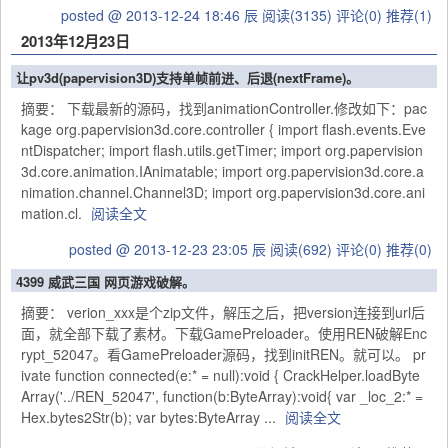
posted @ 2013-12-24 18:46 辰
阅读(3135)
评论(0)
推荐(1)
2013年12月23日
让pv3d(papervision3D)支持单帧前进、后退(nextFrame)。
摘要： 下载最新的源码，找到animationController.修改如下：pac
kage org.papervision3d.core.controller { import flash.events.Eve
ntDispatcher; import flash.utils.getTimer; import org.papervision
3d.core.animation.IAnimatable; import org.papervision3d.core.a
nimation.channel.Channel3D; import org.papervision3d.core.ani
mation.cl.
阅读全文
posted @ 2013-12-23 23:05 辰
阅读(692)
评论(0)
推荐(0)
4399 威武三国 网页游戏破解。
摘要： verion_xxx是个zip文件，解压之后，把version连接到url后
面，就全部下载了素材。下载GamePreloader。使用REN破解Enc
rypt_52047。看GamePreloader源码，找到initREN。就可以。 pr
ivate function connected(e:* = null):void { CrackHelper.loadByte
Array('../REN_52047', function(b:ByteArray):void{ var _loc_2:* =
Hex.bytes2Str(b); var bytes:ByteArray ...
阅读全文