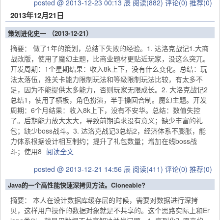
posted @ 2013-12-23 00:13 辰
阅读(882)
评论(0)
推荐(0)
2013年12月21日
策划进化史一 （2013-12-21）
摘要： 做了1年的策划，总结下失败的经验。1. 达洛克战记1.大商
战改版，使用了魔幻主题，比商业题材更贴近玩家，没这么突兀。
开发周期：1个星期结果：收入8k上下，没有什么变化。总结：玩
法太落伍，推关卡能力限制玩法和等级限制玩法比较，有太多不
足，因为不能提供太多能力，否则玩家无限成长。2. 大洛克战记2
总结1，使用了横板，角色扮演，半手操回合制。魔幻主题。开发
周期：6个月结果：收入8k上下，没有不安华。总结：数值失控
了。后期能力放大太大，导致前期追求没有意义；缺少丰富的礼
包；缺少boss战斗。3. 达洛克战记3总结2，经济体系不膨胀，能
力体系根据设计相互制约；提升了礼包数量；增加在线boss战
斗；使用8
阅读全文
posted @ 2013-12-21 14:56 辰
阅读(411)
评论(0)
推荐(0)
Java的一个高性能快速深拷贝方法。Cloneable?
摘要： 本人在设计数据库缓存层的时候，需要对数据进行深拷
贝，这样用户操作的数据对象就是不共享的。这个思路实际上和Er