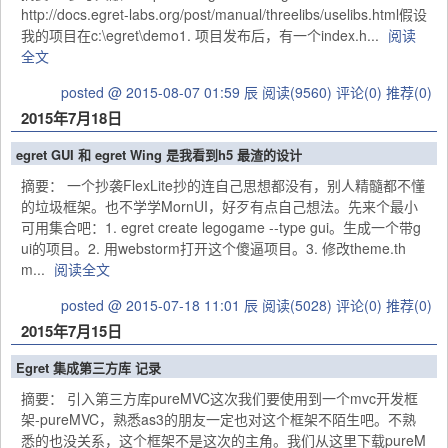
http://docs.egret-labs.org/post/manual/threelibs/uselibs.html假设
我的项目在c:\egret\demo1. 项目发布后，有一个index.h...
阅读
全文
posted @ 2015-08-07 01:59 辰
阅读(9560)
评论(0)
推荐(0)
2015年7月18日
egret GUI 和 egret Wing 是我看到h5 最渣的设计
摘要： 一个抄袭FlexLite抄的连自己思想都没有，别人精髓都不懂
的垃圾框架。也不学学MornUI，好歹有点自己想法。先来个最小
可用集合吧：1. egret create legogame --type gui。生成一个带g
ui的项目。2. 用webstorm打开这个傻逼项目。3. 修改theme.th
m...
阅读全文
posted @ 2015-07-18 11:01 辰
阅读(5028)
评论(0)
推荐(0)
2015年7月15日
Egret 集成第三方库 记录
摘要： 引入第三方库pureMVC这次我们要使用到一个mvc开发框
架-pureMVC，熟悉as3的朋友一定也对这个框架不陌生吧。不熟
悉的也没关系，这个框架不是这次的主角。我们从这里下载pureM