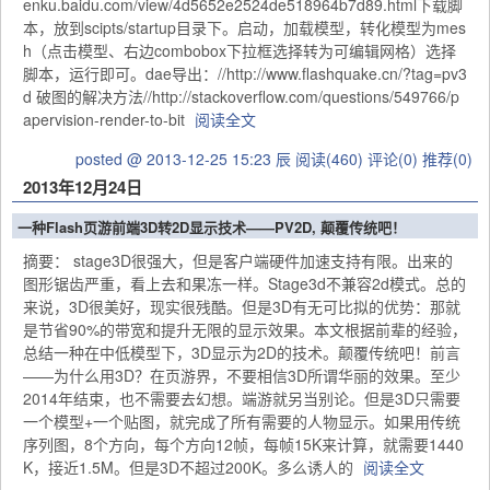
enku.baidu.com/view/4d5652e2524de518964b7d89.html下载脚
本，放到scipts/startup目录下。启动，加载模型，转化模型为mes
h（点击模型、右边combobox下拉框选择转为可编辑网格）选择
脚本，运行即可。dae导出：//http://www.flashquake.cn/?tag=pv3
d 破图的解决方法//http://stackoverflow.com/questions/549766/p
apervision-render-to-bit
阅读全文
posted @ 2013-12-25 15:23 辰
阅读(460)
评论(0)
推荐(0)
2013年12月24日
一种Flash页游前端3D转2D显示技术——PV2D, 颠覆传统吧！
摘要： stage3D很强大，但是客户端硬件加速支持有限。出来的
图形锯齿严重，看上去和果冻一样。Stage3d不兼容2d模式。总的
来说，3D很美好，现实很残酷。但是3D有无可比拟的优势：那就
是节省90%的带宽和提升无限的显示效果。本文根据前辈的经验，
总结一种在中低模型下，3D显示为2D的技术。颠覆传统吧！前言
——为什么用3D？在页游界，不要相信3D所谓华丽的效果。至少
2014年结束，也不需要去幻想。端游就另当别论。但是3D只需要
一个模型+一个贴图，就完成了所有需要的人物显示。如果用传统
序列图，8个方向，每个方向12帧，每帧15K来计算，就需要1440
K，接近1.5M。但是3D不超过200K。多么诱人的
阅读全文