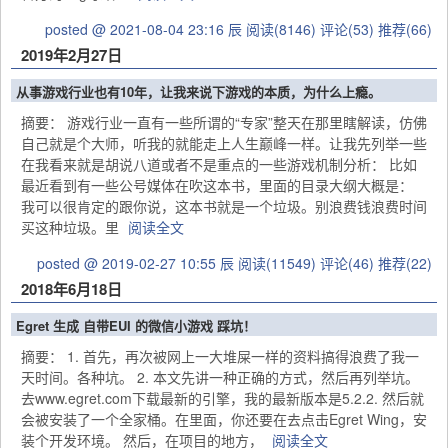
posted @ 2021-08-04 23:16 辰
阅读(8146)
评论(53)
推荐(66)
2019年2月27日
从事游戏行业也有10年，让我来说下游戏的本质，为什么上瘾。
摘要： 游戏行业一直有一些所谓的“专家”整天在那里瞎解读，仿佛
自己就是个大师，听我的就能走上人生巅峰一样。让我先列举一些
在我看来就是胡说八道或者不是重点的一些游戏机制分析： 比如
最近看到有一些公号媒体在吹这本书，里面的目录大纲大概是：
我可以很肯定的跟你说，这本书就是一个垃圾。别浪费钱浪费时间
买这种垃圾。里
阅读全文
posted @ 2019-02-27 10:55 辰
阅读(11549)
评论(46)
推荐(22)
2018年6月18日
Egret 生成 自带EUI 的微信小游戏 踩坑！
摘要： 1. 首先，再次被网上一大堆屎一样的资料搞得浪费了我一
天时间。各种坑。 2. 本文先讲一种正确的方式，然后再列举坑。
去www.egret.com下载最新的引擎，我的最新版本是5.2.2. 然后就
会被安装了一个全家桶。在里面，你还要在去点击Egret Wing，安
装个开发环境。 然后，在项目的地方，
阅读全文