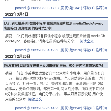
posted @ 2022-03-06 17:07 辰
阅读(1341)
评论(1)
推荐(0)
2022年3月4日
[入门到吐槽系列] 微信小程序 敏感违规图片检测 mediaCheckAsync，
客服接口 消息推送 的各种坑分享！
摘要： [入门到吐槽系列] 微信小程序 敏感违规图片检测 mediaCh
eckAsync，客服接口 消息推送 的各种坑分享！
阅读全文
posted @ 2022-03-04 12:50 辰
阅读(5276)
评论(1)
推荐(0)
2022年2月25日
[突发救援] 网站突发被腾讯云因未备案 屏蔽，60分钟内抢救恢复成功！
摘要： 前言 小弟手里运营者几个公众号和小程序，用户量也有几
十万，每日访问次数大概在4w+左右。昨天突然客户告诉我，访问
页面挂了。打开一看，显示： 顿时紧张起来！无法访问可是顶级
的事故，无论任何原因，都要第一时间立刻抢修。所以接下来的6
0分钟突发救援过程，咱们分享出来。 事故项目背景说明 用户使
用我的公众号
阅读全文
posted @ 2022-02-25 14:29 辰
阅读(2242)
评论(0)
推荐(0)