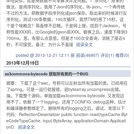
lang类似，就是用数据不共享解决并发问题。1. 序列化？原来的
做法，是用序列化，我用了Json的序列化，lib-json。一个再传统
不过的方法。把数据字段序列化成json保存。取出来的时候进行反
序列化。测试100条数据，100次循环，竟然TM的用了15秒。这
个是个啥概念？简直惨不忍睹。于是网上搜，找到个Jackson，号
称性能XXX的，比Google的gson高XXX。替换之后，速度下降到3
700ms。恩。有那么点意思。但是才100次全查询，消耗了接近4
秒，不可接受。备注：为什么不直接
阅读全文
posted @ 2013-12-21 12:11 辰
阅读(46907)
评论(1)
推荐(0)
2013年12月19日
as3commons-bytecode 获取所有类的一个BUG
摘要： 下载了这个swc，号称可以反射出所有加载的类。已经用在
了spring。可是一运行就报错，说bytearray.uncompress出错。
操。下载整个源码，单独加载as3commons-bytecode, 又发现边
用不了，依赖了一个logging，还用了CONFIG::debug这种，估计
和编译器参数绑定了。删除所有的logging之后，调试，发现以下
代码：ReflectionDeserializer public function read(typeCache:Byt
eCodeTypeCache, input:ByteArray, applicationDomain:Applicati
onD.
阅读全文