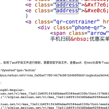
，采用了woff字体文件进行映射，需要获取字体文件，查看woff：在html头部有个cs
="stylesheet" type="text/css"
/s3plus.meituan.net/v1/mss_0a06a471f9514fc79c981b5466f56b91/svgtextcss/fe0
到：