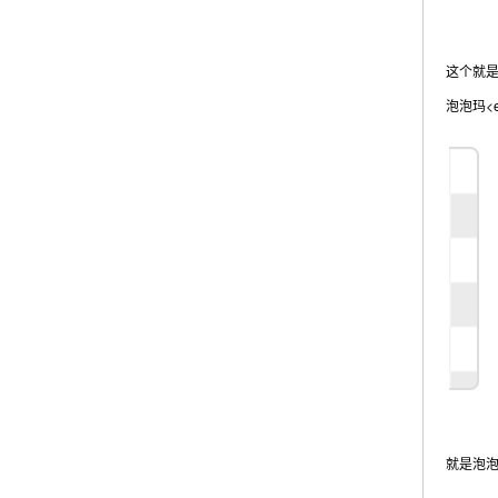
这个就是
泡泡玛<e c
就是泡