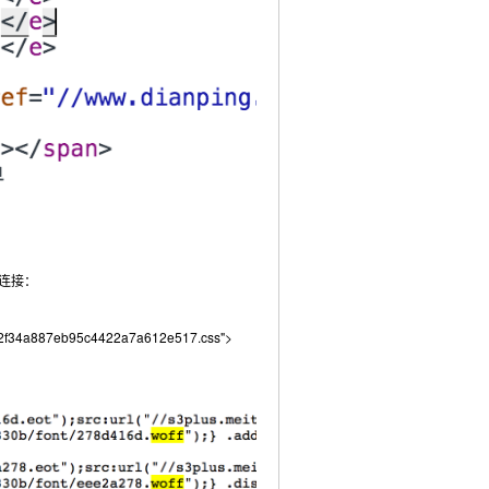
s连接：
442f34a887eb95c4422a7a612e517.css">