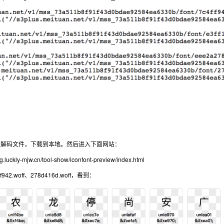
是解码文件，下载到本地。然后进入下面网站：
log.luckly-mjw.cn/tool-show/iconfont-preview/index.html
f942.woff、278d416d.woff，看到：