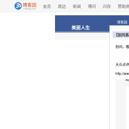
会员
周边
新闻
博问
闪存
赞助
博客园
美丽人生
【别问系
别问，
大众点
http://