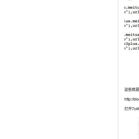
这些就
http://b
打开7c4f