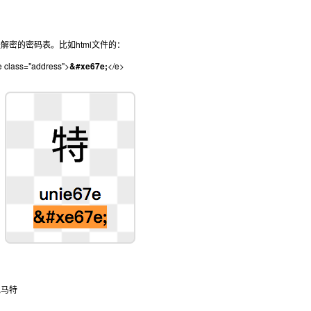
解密的密码表。比如html文件的：
lass="address">
&#xe67e;
</e>
泡马特