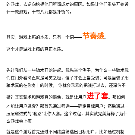
的游戏，去逆向挖掘他们所谓成功的原因。如果让他们重头开始设
计一款游戏，十有八九都是扑街的。
节奏感
其实，游戏上瘾的本质，只有一个词——
。
这个才是游戏上瘾的真正本质。
先让我们从一些骗术开始讲起。我先举个例子，为什么一些骗术我
们在门外看简直就是可笑之极，傻子才会上当受骗；可是当骗子用
骗术真的在你身上的时候， 你就会乖乖的把钱打过去，还深信不
进了套
疑？其实骗术和游戏真的很像，就是让用户
。那如何
才能让用户进套？那首先通过筛选——确定目标用户；然后通过一
层层递进式的“套路”让你入套。这个过程，其实就完美解释了为什
么游戏会上瘾。
就是这个游戏首先通过不同纬度筛选出目标用户，比如通过机制