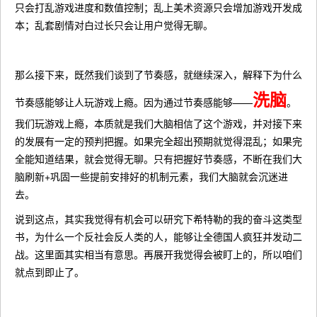
只会打乱游戏进度和数值控制；乱上美术资源只会增加游戏开发成
本；乱套剧情对白过长只会让用户觉得无聊。
那么接下来，既然我们谈到了节奏感，就继续深入，解释下为什么
洗脑
节奏感能够让人玩游戏上瘾。因为通过节奏感能够——
。
我们玩游戏上瘾，本质就是我们大脑相信了这个游戏，并对接下来
的发展有一定的预判把握。如果完全超出预期就觉得混乱；如果完
全能知道结果，就会觉得无聊。只有把握好节奏感，不断在我们大
脑刷新+巩固一些提前安排好的机制元素，我们大脑就会沉迷进
去。
说到这点，其实我觉得有机会可以研究下希特勒的我的奋斗这类型
书，为什么一个反社会反人类的人，能够让全德国人疯狂并发动二
战。这里面其实相当有意思。再展开我觉得会被盯上的，所以咱们
就点到即止了。