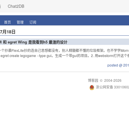
商
Chat2DB
首页
管理
订阅
年7月18日
GUI 和 egret Wing 是我看到h5 最渣的设计
一个抄袭FlexLite抄的连自己思想都没有，别人精髓都不懂的垃圾框架。也不学学Mo
egret create legogame --type gui。生成一个带gui的项目。2. 用webstorm打开这个
posted @ 20
博客园
© 2004-2026
浙公网安备 33010602