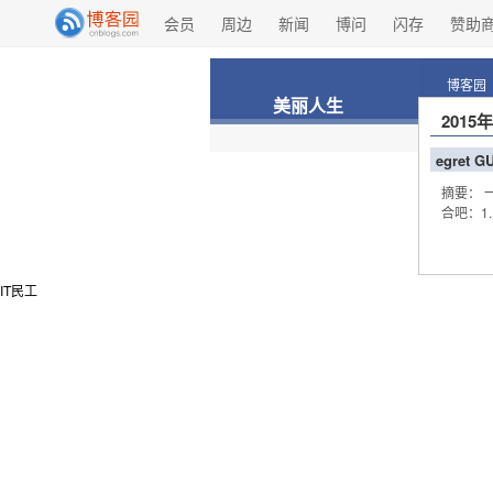
会员
周边
新闻
博问
闪存
赞助
博客园
美丽人生
2015
egret 
摘要： 
合吧：1. 
IT民工