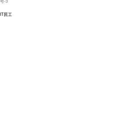
号-3
IT民工