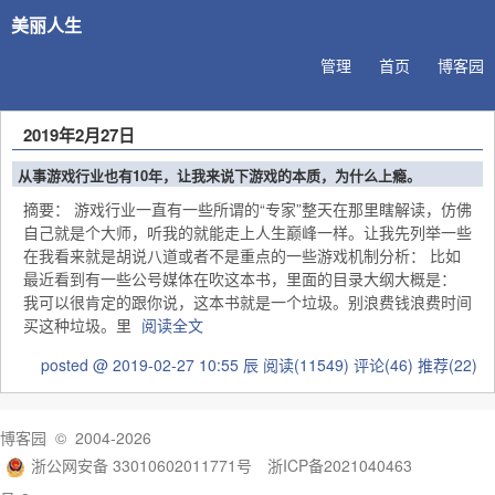
美丽人生
管理
首页
博客园
2019年2月27日
从事游戏行业也有10年，让我来说下游戏的本质，为什么上瘾。
摘要： 游戏行业一直有一些所谓的“专家”整天在那里瞎解读，仿佛
自己就是个大师，听我的就能走上人生巅峰一样。让我先列举一些
在我看来就是胡说八道或者不是重点的一些游戏机制分析： 比如
最近看到有一些公号媒体在吹这本书，里面的目录大纲大概是：
我可以很肯定的跟你说，这本书就是一个垃圾。别浪费钱浪费时间
买这种垃圾。里
阅读全文
posted @ 2019-02-27 10:55 辰
阅读(11549)
评论(46)
推荐(22)
博客园
© 2004-2026
浙公网安备 33010602011771号
浙ICP备2021040463