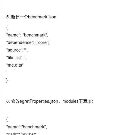
5. 新建一个bendmark.json
{
"name": "benchmark",
"dependence": ["core"],
"source":"",
"file_list": [
"me.d.ts"
]
}
6. 修改egretProperties.json，modules下添加：
{
"name":"benchmark",
"path":"/mylibs/"