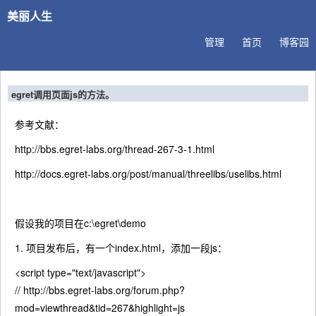
美丽人生
管理
首页
博客园
egret调用页面js的方法。
参考文献：
http://bbs.egret-labs.org/thread-267-3-1.html
http://docs.egret-labs.org/post/manual/threelibs/uselibs.html
假设我的项目在c:\egret\demo
1. 项目发布后，有一个index.html，添加一段js：
<script type="text/javascript">
// http://bbs.egret-labs.org/forum.php?
mod=viewthread&tid=267&highlight=js