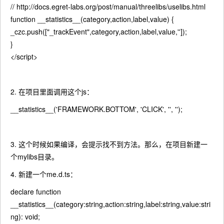
// http://docs.egret-labs.org/post/manual/threelibs/uselibs.html
function __statistics__(category,action,label,value) {
_czc.push(["_trackEvent",category,action,label,value,'']);
}
</script>
2. 在项目里面调用这个js：
__statistics__('FRAMEWORK.BOTTOM', 'CLICK', '', '');
3. 这个时候如果编译，会提示找不到方法。那么，在项目新建一
个mylibs目录。
4. 新建一个me.d.ts：
declare function
__statistics__(category:string,action:string,label:string,value:stri
ng): void;