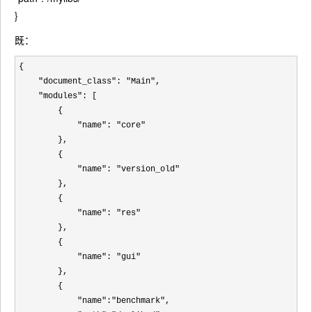
}
既：
{

"document_class": "Main"
,

"modules"
: [

        {

"name": "core"
        },

        {

"name": "version_old"
        },

        {

"name": "res"
        },

        {

"name": "gui"
        },

        {

"name":"benchmark"
, 
