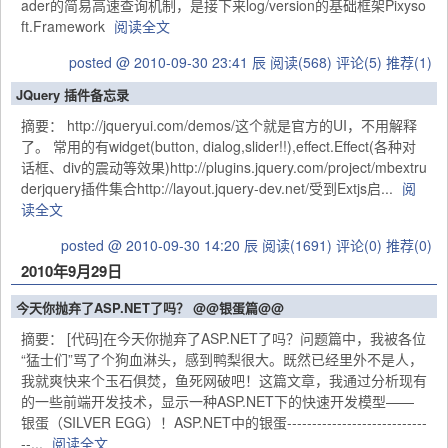
ader的简易高速查询机制，是接下来log/version的基础框架Pixyso
ft.Framework
阅读全文
posted @ 2010-09-30 23:41 辰
阅读(568)
评论(5)
推荐(1)
JQuery 插件备忘录
摘要： http://jqueryui.com/demos/这个就是官方的UI，不用解释
了。 常用的有widget(button, dialog,slider!!),effect.Effect(各种对
话框、div的震动等效果)http://plugins.jquery.com/project/mbextru
derjquery插件集合http://layout.jquery-dev.net/受到Extjs启...
阅
读全文
posted @ 2010-09-30 14:20 辰
阅读(1691)
评论(0)
推荐(0)
2010年9月29日
今天你抛弃了ASP.NET了吗？ @@银蛋篇@@
摘要： [代码]在今天你抛弃了ASP.NET了吗？问题篇中，我被各位
“猛士们”骂了个狗血淋头，感到鸭梨很大。既然已经里外不是人，
我就爽快来个玉石俱焚，鱼死网破吧！这篇文章，我通过分析现有
的一些前端开发技术，显示一种ASP.NET下的快速开发模型——
银蛋（SILVER EGG）！ASP.NET中的银蛋----------------------------
--...
阅读全文