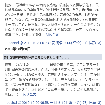
摘要： 最近看360与QQ闹的很热闹。貌似技术变得娱乐化了，最
终就是拿8亿人的电脑开战。这让我比较反感。首先，我相信，36
0的最终目标，是推出自己的IM系统，吞噬QQ的市场。也许这步
棋子走的有点远，毕竟QQ的IM依附着大量增值服务，360要玩没
个十年八年的，玩不起。不过大家倒回头想想，一个杀毒平台，为
什么拼了命和一个通讯平台较劲？他不拿QQ医生开刀，反而直接
瞄准了IM，还推出了‘外挂̵...
阅读全文
posted @ 2010-10-31 01:32 辰
阅读(6066)
评论(101)
推荐(13)
2010年10月20日
最近发现有些应聘程序员素质那是相当那个。。。
摘要： 前言铺垫------------------最近公司在招聘，花了差不多一个
月时间去准备招聘材料、面试，到最终确定人选，大家都花费了很
多精力时间。因为公司不大，来应聘的主要是大专生为主。工作过
2、3年，简历写的都不错，估计学过，有写项目经历，会‘各种’框
架，也会有些数据库设计。（题外话：有时候觉得，大专和我们的
水平都差不多了，我们这么辛苦读书干嘛。。。）这句话被批了，
删除。（...
阅读全文
posted @ 2010-10-20 09:58 辰
阅读(10418)
评论(178)
推荐(13)