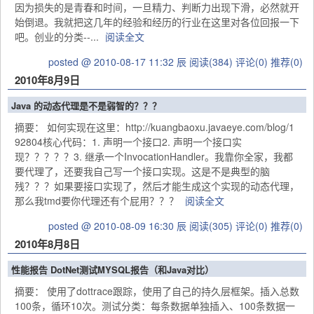
因为损失的是青春和时间，一旦精力、判断力出现下滑，必然就开
始倒退。我就把这几年的经验和经历的行业在这里对各位回报一下
吧。创业的分类--...
阅读全文
posted @ 2010-08-17 11:32 辰
阅读(384)
评论(0)
推荐(0)
2010年8月9日
Java 的动态代理是不是弱智的？？？
摘要： 如何实现在这里：http://kuangbaoxu.javaeye.com/blog/1
92804核心代码：1. 声明一个接口2. 声明一个接口实
现？？？？？3. 继承一个InvocationHandler。我靠你全家，我都
要代理了，还要我自己写一个接口实现。这是不是典型的脑
残？？？如果要接口实现了，然后才能生成这个实现的动态代理，
那么我tmd要你代理还有个屁用？？？
阅读全文
posted @ 2010-08-09 16:30 辰
阅读(305)
评论(0)
推荐(0)
2010年8月8日
性能报告 DotNet测试MYSQL报告（和Java对比）
摘要： 使用了dottrace跟踪，使用了自己的持久层框架。插入总数
100条，循环10次。测试分类：每条数据单独插入、100条数据一