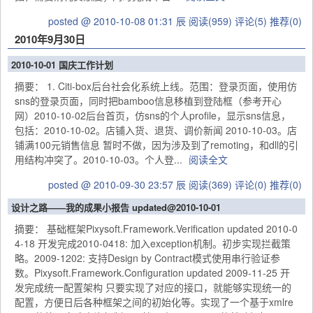
posted @ 2010-10-08 01:31 辰
阅读(959)
评论(5)
推荐(0)
2010年9月30日
2010-10-01 国庆工作计划
摘要： 1. Citi-box后台社会化系统上线。范围：登录页面，使用仿
sns的登录页面，同时把bamboo信息移植到登陆框（参考开心
网）2010-10-02后台首页，仿sns的个人profile，显示sns信息，
包括：2010-10-02。店铺入货、退货、调价新闻 2010-10-03。店
铺满100元销售信息 暂时不做，因为涉及到了remoting，和dll的引
用结构冲突了。2010-10-03。个人登...
阅读全文
posted @ 2010-09-30 23:57 辰
阅读(369)
评论(0)
推荐(0)
设计之路——我的成果小报告 updated@2010-10-01
摘要： 基础框架Pixysoft.Framework.Verification updated 2010-0
4-18 开发完成2010-0418: 加入exception机制。初步实现拦截策
略。2009-1202: 支持Design by Contract模式使用串行验证参
数。Pixysoft.Framework.Configuration updated 2009-11-25 开
发完成统一配置架构 只要实现了对应的接口，就能够实现统一的
配置，方便日后各种框架之间的初始化等。实现了一个基于xmlre