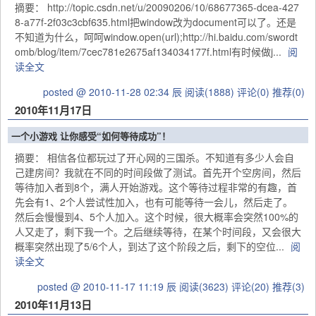
摘要： http://topic.csdn.net/u/20090206/10/68677365-dcea-427
8-a77f-2f03c3cbf635.html把window改为document可以了。还是
不知道为什么，呵呵window.open(url);http://hi.baidu.com/swordt
omb/blog/item/7cec781e2675af134034177f.html有时候做j...
阅
读全文
posted @ 2010-11-28 02:34 辰
阅读(1888)
评论(0)
推荐(0)
2010年11月17日
一个小游戏 让你感受“如何等待成功”！
摘要： 相信各位都玩过了开心网的三国杀。不知道有多少人会自
己建房间？我就在不同的时间段做了测试。首先开个空房间，然后
等待加入者到8个，满人开始游戏。这个等待过程非常的有趣，首
先会有1、2个人尝试性加入，也有可能等待一会儿，然后走了。
然后会慢慢到4、5个人加入。这个时候，很大概率会突然100%的
人又走了，剩下我一个。之后继续等待，在某个时间段，又会很大
概率突然出现了5/6个人，到达了这个阶段之后，剩下的空位...
阅
读全文
posted @ 2010-11-17 11:19 辰
阅读(3623)
评论(20)
推荐(3)
2010年11月13日