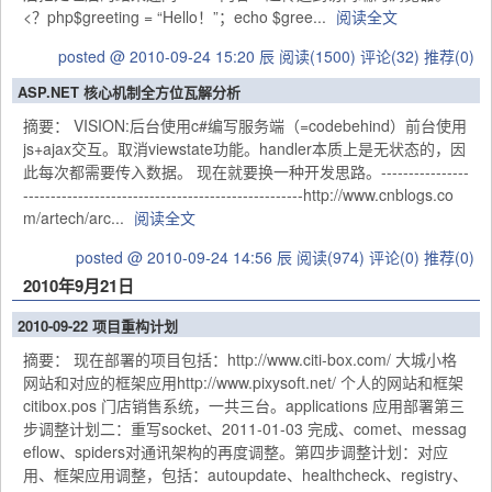
<？php$greeting = “Hello！”；echo $gree...
阅读全文
posted @ 2010-09-24 15:20 辰
阅读(1500)
评论(32)
推荐(0)
ASP.NET 核心机制全方位瓦解分析
摘要： VISION:后台使用c#编写服务端（=codebehind）前台使用
js+ajax交互。取消viewstate功能。handler本质上是无状态的，因
此每次都需要传入数据。 现在就要换一种开发思路。----------------
---------------------------------------------------http://www.cnblogs.co
m/artech/arc...
阅读全文
posted @ 2010-09-24 14:56 辰
阅读(974)
评论(0)
推荐(0)
2010年9月21日
2010-09-22 项目重构计划
摘要： 现在部署的项目包括：http://www.citi-box.com/ 大城小格
网站和对应的框架应用http://www.pixysoft.net/ 个人的网站和框架
citibox.pos 门店销售系统，一共三台。applications 应用部署第三
步调整计划二：重写socket、2011-01-03 完成、comet、messag
eflow、spiders对通讯架构的再度调整。第四步调整计划：对应
用、框架应用调整，包括：autoupdate、healthcheck、registry、