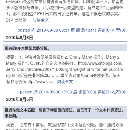
network-v2这篇文章我觉得很有参考价值，因此翻译一下，希望更
多人能够参与进来。让我感到一点失望的是，竟然是2个月前的PP
T，那么说明这个PPT出来的日子还要早。这是个很悲哀的事实。
别人已经领...
阅读全文
posted @ 2010-09-08 00:34 辰
阅读(1341)
评论(0)
推荐(0)
2010年9月6日
现有的ORM框架思路分析。
摘要： 1. 单独对象简单属性操作2. One 2 Many 操作3. Many 2
Many 操作4. Query的自定义查询操作。http://www.cnblogs.com/
Jerry-Chou/archive/2009/11/02/light-weight-orm-for-net-publishi
ng.html实在是非常简单。。。单个表对象的orm映射操作。每天
有参考价值http://www.cn...
阅读全文
posted @ 2010-09-06 17:03 辰
阅读(683)
评论(3)
推荐(0)
2010年9月5日
最近在做文本匹配，想到了特征值的算法，自己写了一个文本计算算法。
求批判。
摘要： 之前有个需求，就是比较2个文本是否相近。最牛逼的方法