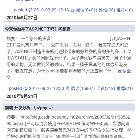
posted @ 2010-09-29 12:16 辰
阅读(6461)
评论(66)
推荐(10)
2010年9月27日
今天你抛弃了ASP.NET了吗？问题篇
摘要： 一个怨公的声音--------------------------------------我用ASP.N
ET开发也有几年了，一直在忍耐，忍耐，终于，我实在忍无可忍
了。ASP.NET制造出来的问题比带来的好处多的多的多的多！1. V
IEWSTATE之类的问题就不说了，为了持久客户端状态，用了个通
用的架构，无法做到区别对待，结果一棒子把其他的优势都淹没
了。我就在想，为什么ms不能够判断我的方法应用了什...
阅读全
文
posted @ 2010-09-27 18:30 辰
阅读(15667)
评论(219)
推荐(21)
2010年9月24日
前端 开发分析 （js/php...）
摘要： http://blog.csdn.net/andylin02/archive/2009/02/01/38562
95.aspx用户可以混合使用PHP和HTML编写WEB页面，当访问者
浏览到该页面时，服务端会首先对页面中的PHP命令进行处理，然
后把处理后的结果连同HTML内容一起传送到访问端的浏览器。