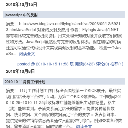
2010年10月15日
javascript 中的反射
摘要： http://www.blogjava.net/flyingis/archive/2006/09/12/6921
3.htmlJavaScript 对象的反射及应用 作者：Flyingis Java和.NET
都有着比较完善的反射机制，用来处理未知的对象并获取它们的属
性和方法。JavaScript虽然没有完善的反射体系，但在编程的时候
还是可以通过代码设计来实现类似反射的基本功能。 检测一个Jav
aSc...
阅读全文
posted @ 2010-10-15 11:58 辰
阅读(8423)
评论(0)
推荐(1)
2010年10月8日
2010-10 11月份工作计划
摘要： 11月工作计划工作目标全面围绕第一个KICK展开。最终实
现门店店长与平台进行互动，为第二个KICK做准备。工作时间201
0-10-25~1010-11-25验收标准店铺能够输出主动信息量，格主
（我）能够看到。矛盾关系满足店长的需求 = 提供各种销售数
据、统计数据、某个商家的数据满足平台的要求 = 发表新鲜事、
提供完善的进销存信息两者通过贡献度进行综合。例如查看各种数
据，需要消耗贡献度；同时完成平台...
阅读全文