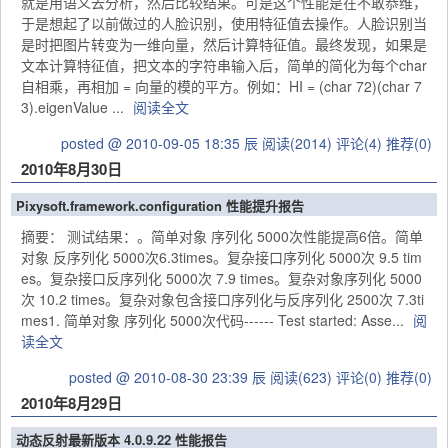
就是用语义去分析，然后比较结果。可是这个性能是在不敢恭维，
于是想起了以前做过的人脸识别，使用特征值去操作。人脸识别当
是时把图片转变为一维向量，然后计算特征值。最终发现，如果是
文本计算特征值，把文本的字符串输入后，简单的简化为每个char
自相乘，再相加 = 向量的模的平方。例如：HI = (char 72)(char 7
3).eigenValue ...
阅读全文
posted @ 2010-09-05 18:35 辰
阅读(2014)
评论(4)
推荐(0)
2010年8月30日
Pixysoft.framework.configuration 性能提升报告
摘要： 测试结果：。简单对象 序列化 5000次性能提高6倍。简单
对象 反序列化 5000次6.3times。复杂接口序列化 5000次 9.5 tim
es。复杂接口反序列化 5000次 7.9 times。复杂对象序列化 5000
次 10.2 times。复杂对象包含接口序列化与反序列化 2500次 7.3ti
mes1. 简单对象 序列化 5000次代码------ Test started: Asse...
阅
读全文
posted @ 2010-08-30 23:39 辰
阅读(623)
评论(0)
推荐(0)
2010年8月29日
动态反射最新版本 4.0.9.22 性能报告