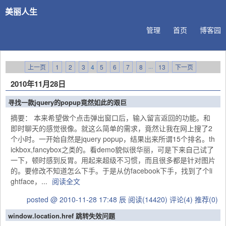
美丽人生
管理
首页
博客园
上一页
1
2
3
4
5
6
7
8
···
13
下一页
2010年11月28日
寻找一款jquery的popup竟然如此的艰巨
摘要： 本来希望做个点击弹出窗口后，输入留言返回的功能。和
即时聊天的感觉很像。就这么简单的需求，竟然让我在网上搜了2
个小时。一开始自然是jquery popup，结果出来所谓15个排名。th
ickbox,fancybox之类的。看demo貌似很华丽，可是下来自己试了
一下，顿时感到反胃。用起来超级不习惯，而且很多都是针对图片
的。要修改不知道怎么下手。于是从仿facebook下手，找到了个li
ghtface，...
阅读全文
posted @ 2010-11-28 17:48 辰
阅读(14420)
评论(4)
推荐(0)
window.location.href 跳转失效问题