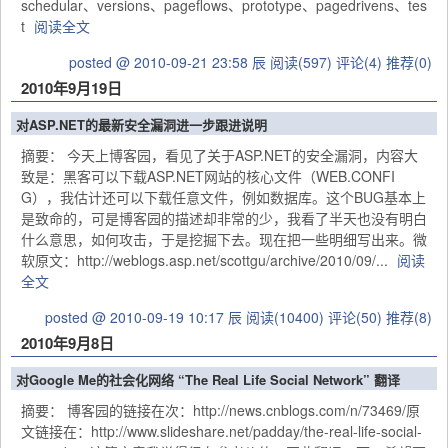
schedular、versions、pageflows、prototype、pagedrivens、tes
t
阅读全文
posted @ 2010-09-21 23:58 辰
阅读(597)
评论(4)
推荐(0)
2010年9月19日
对ASP.NET的最新安全漏洞进一步跟进说明
摘要： 今天上博客园，看见了关于ASP.NET的安全漏洞，内容大
致是：黑客可以下载ASP.NET网站的核心文件（WEB.CONFI
G），我估计还可以下载任意文件，例如数据库。这个BUG基本上
是致命的，可是博客园的描述却非常的少，我看了半天也没有明白
什么意思，如何攻击，于是挖掘下去。现在把一些明细写出来。微
软原文：http://weblogs.asp.net/scottgu/archive/2010/09/...
阅读
全文
posted @ 2010-09-19 10:17 辰
阅读(10400)
评论(50)
推荐(8)
2010年9月8日
对Google Me的社会化网络 “The Real Life Social Network” 翻译
摘要： 博客园的链接在次：http://news.cnblogs.com/n/73469/原
文链接在：http://www.slideshare.net/padday/the-real-life-social-