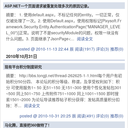
ASP.NET一个页面请求被重复处理多次的原因记录。
摘要： 1. 使用default.aspx，不标记任何的entity。一切正常，仅
仅被处理了一次。2. 使用Default.aspx，使用权限标记[Pixysoft.Fr
amework.Security.Entity.AuthenticationPage("MANAGER_LEVE
L_00")]正常。说明了不是securityModule的问题，权限一块没有
什么问题。3. 页面继承了JsonPage<...
阅读全文
posted @ 2010-11-13 22:44 辰
阅读(1917)
评论(3)
推荐(0)
2010年10月31日
现有平台积分制度研究
摘要： http://bbs.tongji.net/thread-262625-1-1.html每个用户有初
始积分50分四、 本论坛的积分等级、称谓，及享受权利如下：积
分 可使用服务1~ 50 无51~150 无151~300 使用个性化发帖包301
~500 同上501~750 上传附件751~1000 同上1001~1500 即时搜
索1501~2000 为论坛导读推荐帖子积分获得：发帖高质量积分扣
除：不...
阅读全文
posted @ 2010-10-31 20:25 辰
阅读(491)
评论(0)
推荐(0)
马化腾，直接把360做特了！