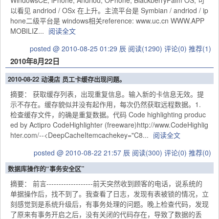
WindowsCE, iPhone, Andriod, OPhone, BlackberryPalm OS, 可
以看见 andriod / OSx 在上升。主流平台是 Symbian / andriod / ip
hone二级平台是 windows相关reference: www.uc.cn WWW.APP
MOBILIZ...
阅读全文
posted @ 2010-08-25 01:29 辰
阅读(1290)
评论(0)
推荐(1)
2010年8月22日
2010-08-22 动漫店 员工卡缓存出现问题。
摘要： 获取缓存列表，出现重复信息。输入新的卡信息无效。提
示不存在。缓存貌似并没有起作用，每次仍然获取远程数据。1.
检查缓存文件，的确是重复数据。代码 Code highlighting produc
ed by Actipro CodeHighlighter (freeware)http://www.CodeHighlig
hter.com/--<DeepCacheItemcachekey="C8...
阅读全文
posted @ 2010-08-22 21:57 辰
阅读(300)
评论(0)
推荐(0)
数据库操作的“事务安全区”
摘要： 前言-------------------前天突然收到顾客的电话，说系统的
单据操作后，找不到了。我查看了日志，发现有表被锁的情况，立
刻感觉到是系统升级后，有事务处理的问题。晚上检查代码，发现
了原来有事务开启之后，没有关闭的代码存在，导致了数据的丢