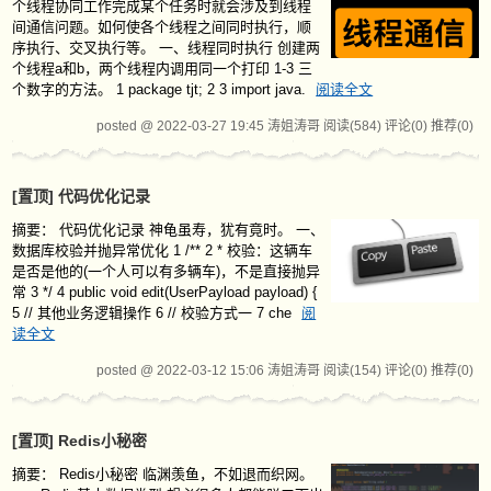
个线程协同工作完成某个任务时就会涉及到线程
间通信问题。如何使各个线程之间同时执行，顺
序执行、交叉执行等。 一、线程同时执行 创建两
个线程a和b，两个线程内调用同一个打印 1-3 三
个数字的方法。 1 package tjt; 2 3 import java.
阅读全文
posted @ 2022-03-27 19:45 涛姐涛哥
阅读(584)
评论(0)
推荐(0)
[置顶]
代码优化记录
摘要：
代码优化记录 神龟虽寿，犹有竟时。 一、
数据库校验并抛异常优化 1 /** 2 * 校验：这辆车
是否是他的(一个人可以有多辆车)，不是直接抛异
常 3 */ 4 public void edit(UserPayload payload) {
5 // 其他业务逻辑操作 6 // 校验方式一 7 che
阅
读全文
posted @ 2022-03-12 15:06 涛姐涛哥
阅读(154)
评论(0)
推荐(0)
[置顶]
Redis小秘密
摘要：
Redis小秘密 临渊羡鱼，不如退而织网。