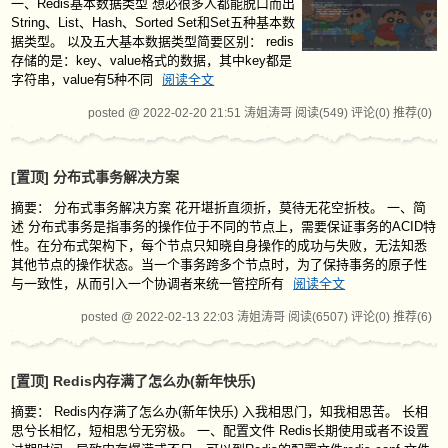
一、Redis基本数据类型 想必很多人都能脱口而出
String、List、Hash、Sorted Set和Set五种基本数
据类型。 以及五大基本数据类型简要区别： redis
存储的是：key、value格式的数据，其中key都是
字符串，value有5种不同
阅读全文
posted @ 2022-02-20 21:51 涛姐涛哥
阅读(549)
评论(0)
推荐(0)
[置顶]
分布式事务解决方案
摘要： 分布式事务解决方案 花开堪折直须折，莫待无花空折枝。 一、简
述 分布式事务是指事务的操作位于不同的节点上，需要保证事务的ACID特
性。在分布式架构下，每个节点只知晓自身操作的成功与失败，无法知悉
其他节点的操作状态。当一个事务跨多个节点时，为了保持事务的原子性
与一致性，从而引入一个协调者来统一管控所有
阅读全文
posted @ 2022-02-13 22:03 涛姐涛哥
阅读(6507)
评论(0)
推荐(6)
[置顶]
Redis内存满了怎么办(新年快乐)
摘要： Redis内存满了怎么办(新年快乐) 入我相思门，知我相思苦。 长相
思兮长相忆，短相思兮无穷极。 一、配置文件 Redis长期使用或者不设置