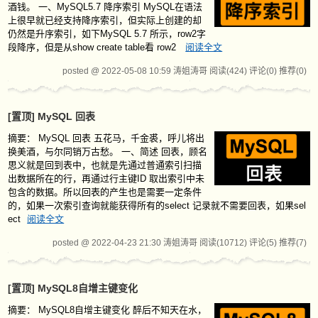
酒钱。 一、MySQL5.7 降序索引 MySQL在语法
上很早就已经支持降序索引，但实际上创建的却
仍然是升序索引，如下MySQL 5.7 所示，row2字
段降序，但是从show create table看 row2
阅读全文
posted @ 2022-05-08 10:59 涛姐涛哥
阅读(424)
评论(0)
推荐(0)
[置顶]
MySQL 回表
摘要：
MySQL 回表 五花马，千金裘，呼儿将出
换美酒，与尔同销万古愁。 一、简述 回表，顾名
思义就是回到表中，也就是先通过普通索引扫描
出数据所在的行，再通过行主键ID 取出索引中未
包含的数据。所以回表的产生也是需要一定条件
的，如果一次索引查询就能获得所有的select 记录就不需要回表，如果sel
ect
阅读全文
posted @ 2022-04-23 21:30 涛姐涛哥
阅读(10712)
评论(5)
推荐(7)
[置顶]
MySQL8自增主键变化
摘要：
MySQL8自增主键变化 醉后不知天在水，