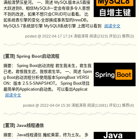
满船清梦压星河。 一、简述 MySQL版本从5直接
大跃进到8，相信MySQL8一定会有很多令人意想
不到的改进，如果不想只会CRUD可以看看。 比
如系统表引擎的变化-全部换成事务型的InnoDB。
MySQL5.7系统部引擎 MySQL8系统引擎 上图可以看到
阅读全文
posted @ 2022-04-17 17:24 涛姐涛哥
阅读(2323)
评论(2)
推荐(3)
[置顶]
Spring Boot启动流程
摘要：
Spring Boot启动流程 君生我未生，君生我
已老。君恨我生迟，我恨君生早。 一、简述 Sprin
g Boot启动流程分析使用版本SpringBoot VERSI
ON：版本 2.5.5-SNAPSHOT。 Spring Boot项目
最简单的Application启动类。 可以看出Applicat
阅读全文
posted @ 2022-04-04 15:30 涛姐涛哥
阅读(11681)
评论(1)
推荐(4)
[置顶]
Java线程通信
摘要：
Java线程通信 螣蛇乘雾，终为土灰。 多