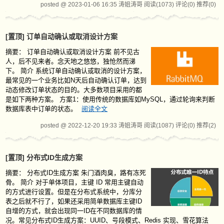
posted @ 2023-01-06 16:35 涛姐涛哥
阅读(1073)
评论(0)
推荐(0)
[置顶]
订单自动确认或取消设计方案
摘要：
订单自动确认或取消设计方案 前不见古
人，后不见来者。念天地之悠悠，独怆然而涕
下。 简介 系统订单自动确认或取消的设计方案，
最常见的一个业务比如N天后自动确认订单，达到
动态修改订单状态的目的。大多数项目采用的都
是如下两种方案。 方案1：使用传统的数据库如MySQL，通过轮询来判断
数据库表中订单的状态。
阅读全文
posted @ 2022-12-20 19:33 涛姐涛哥
阅读(1087)
评论(0)
推荐(2)
[置顶]
分布式ID生成方案
摘要：
分布式ID生成方案 朱门酒肉臭，路有冻死
骨。 简介 对于单体项目，主键 ID 常用主键自动
的方式进行设置。但是在分布式系统中，分库分
表之后就不行了，如果还采用简单数据库主键ID
自增的方式，就会出现同一ID在不同数据库的情
况。常见分布式ID生成方案：UUID、号段模式、Redis 实现、雪花算法