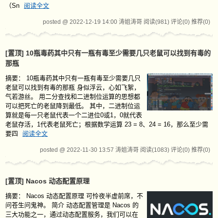
（Sn
阅读全文
posted @ 2022-12-19 14:00 涛姐涛哥
阅读(981)
评论(0)
推荐(0)
[置顶]
10瓶毒药其中只有一瓶有毒至少需要几只老鼠可以找到有毒的
那瓶
摘要：
10瓶毒药其中只有一瓶有毒至少需要几只
老鼠可以找到有毒的那瓶 身似浮云，心如飞絮，
气若游丝。 用二分查找和二进制位运算的思想都
可以把死亡的老鼠降到最低。 其中，二进制位运
算就是每一只老鼠代表一个二进位0或1，0就代表
老鼠存活，1代表老鼠死亡；根据数学运算 23 = 8、24 = 16，那么至少需
要四
阅读全文
posted @ 2022-11-30 13:57 涛姐涛哥
阅读(1083)
评论(0)
推荐(0)
[置顶]
Nacos 动态配置原理
摘要：
Nacos 动态配置原理 可怜夜半虚前席，不
问苍生问鬼神。 简介 动态配置管理是 Nacos 的
三大功能之一，通过动态配置服务，我们可以在