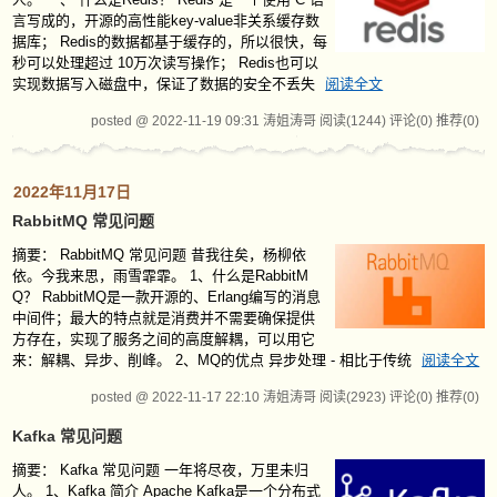
言写成的，开源的高性能key-value非关系缓存数
据库； Redis的数据都基于缓存的，所以很快，每
秒可以处理超过 10万次读写操作； Redis也可以
实现数据写入磁盘中，保证了数据的安全不丢失
阅读全文
posted @ 2022-11-19 09:31 涛姐涛哥
阅读(1244)
评论(0)
推荐(0)
2022年11月17日
RabbitMQ 常见问题
摘要：
RabbitMQ 常见问题 昔我往矣，杨柳依
依。今我来思，雨雪霏霏。 1、什么是RabbitM
Q？ RabbitMQ是一款开源的、Erlang编写的消息
中间件；最大的特点就是消费并不需要确保提供
方存在，实现了服务之间的高度解耦，可以用它
来：解耦、异步、削峰。 2、MQ的优点 异步处理 - 相比于传统
阅读全文
posted @ 2022-11-17 22:10 涛姐涛哥
阅读(2923)
评论(0)
推荐(0)
Kafka 常见问题
摘要：
Kafka 常见问题 一年将尽夜，万里未归
人。 1、Kafka 简介 Apache Kafka是一个分布式