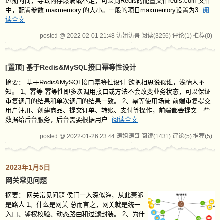
过期时间，导致内存爆满或不足，可以到Redis的配置文件redis.conf 文件
中，配置参数 maxmemory 的大小。一般的项目maxmemory设置为3
阅
读全文
posted @ 2022-02-01 21:48 涛姐涛哥
阅读(3256)
评论(1)
推荐(0)
[置顶]
基于Redis&MySQL接口幂等性设计
摘要： 基于Redis&MySQL接口幂等性设计 欲把相思说似谁，浅情人不
知。 1、幂等 幂等性即多次调用接口或方法不会改变业务状态，可以保证
重复调用的结果和单次调用的结果一致。 2、幂等使用场景 前端重复提交
用户注册、创建商品、提交订单、转账、支付等操作，前端都会提交一些
数据给后台服务，后台需要根据用户
阅读全文
posted @ 2022-01-26 23:44 涛姐涛哥
阅读(1431)
评论(5)
推荐(5)
2023年1月5日
网关常见问题
摘要：
网关常见问题 侯门一入深似海，从此萧郎
是路人 1、什么是网关 总而言之，网关就是统一
入口、鉴权校验、动态路由和过滤封装。 2、为什