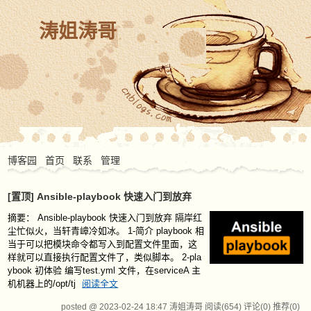
涛姐涛哥
博客园
首页
联系
管理
[置顶]
Ansible-playbook 快速入门到放弃
摘要：
Ansible-playbook 快速入门到放弃 隔岸红
尘忙似火，当轩青嶂冷如冰。 1-简介 playbook 相
当于可以把模块命令都写入到配置文件里面，这
样就可以直接执行配置文件了，类似脚本。 2-pla
ybook 初体验 编写test.yml 文件，在serviceA 主
机机器上的/opt/tj
阅读全文
posted @ 2023-02-24 18:47 涛姐涛哥
阅读(654)
评论(0)
推荐(0)