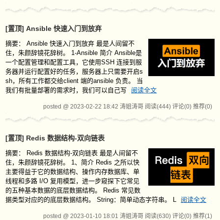
[置顶]
Ansible 快速入门到放弃
摘要：
Ansible 快速入门到放弃 最是人间留不
住，朱颜辞镜花辞树。 1-Ansible 简介 Ansible是
一个配置管理和配置工具，它使用SSH 连接到服
务器并运行配置好的任务，服务器上只需要开启s
sh，所有工作都交给client 端的ansible 负责。 当
我们有批量部署的需求时，我们可以自己写
阅读全文
posted @ 2023-02-22 18:42 涛姐涛哥
阅读(444)
评论(0)
推荐(0)
[置顶]
Redis 数据结构-双向链表
摘要：
Redis 数据结构-双向链表 最是人间留不
住，朱颜辞镜花辞树。 1、简介 Redis 之所以快
主要得益于它的数据结构、操作内存数据库、单
线程和多路 I/O 复用模型，进一步窥探下它常见
的五种基本数据的底层数据结构。 Redis 常见数
据类型对应的的底层数据结构。 String：简单动态字符串。 L
阅读全文
posted @ 2023-01-10 18:01 涛姐涛哥
阅读(630)
评论(0)
推荐(1)