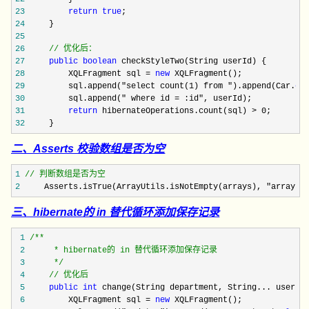
23
return
true
24
25
26
//
 优化后：
27
public
boolean
28
         XQLFragment sql = 
new
29
         sql.append("select count(1) from ").append(Car.
cl
30
         sql.append(" where id = :id"
31
return
 hibernateOperations.count(sql) > 0
32
     }
二、Asserts 校验数组是否为空
1
//
 判断数组是否为空
2
     Asserts.isTrue(ArrayUtils.isNotEmpty(arrays), "array
三、hibernate的 in 替代循环添加保存记录
 1
/**
 2
 3
*/
 4
//
 优化后
 5
public
int
 6
         XQLFragment sql = 
new