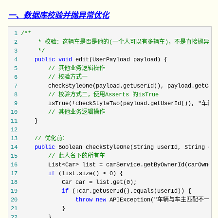
一、数据库校验并抛异常优化
 1
/**
 2
 3
*/
 4
public
void
 5
//
 6
//
 校验方式一
 7
 8
//
 校验方式二，使用Asserts 的isTrue
 9
         isTrue(!checkStyleTwo(payload.getUserId()), 
10
//
 其他业务逻辑操作
11
12
13
//
 优化前：
14
public
15
//
 此人名下的所有车
16
         List<Car> list =
17
if
 (list.size() > 0
18
             Car car = list.get(0
19
if
 (!
20
throw
new
 APIException("车辆与车主匹配不一致
21
22