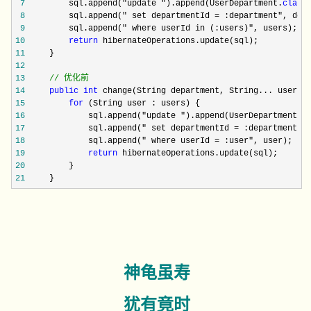
 7
         sql.append("update ").append(UserDepartment.
class
 8
         sql.append(" set departmentId = :department"
 9
         sql.append(" where userId in (:users)"
10
return
11
12
13
//
 优化前
14
public
int
15
for
16
             sql.append("update ").append(UserDepartment.
c
17
             sql.append(" set departmentId = :department"
18
             sql.append(" where userId = :user"
19
return
20
21
     }
神龟虽寿
犹有竟时