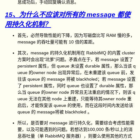
息成功后，手动回复确认消息。
15、为什么不应该对所有的 message 都使
用持久化机制？
首先，必然导致性能的下降，因为写磁盘比写 RAM 慢的多，
message 的吞吐量可能有 10 倍的差距。
其次，message 的持久化机制用在 RabbitMQ 的内置 cluster
方案时会出现“坑爹”问题。矛盾点在于，若 message 设置了
persistent 属性，但 queue 未设置 durable 属性，那么当该 q
ueue 的owner node 出现异常后，在未重建该 queue 前，发
往该 queue 的 message 将被 blackholed；若 message 设置
了 persistent 属性，同时 queue 也设置了 durable 属性，那
么当 queue 的owner node 异常且无法重启的情况下，则该 q
ueue 无法在其他 node 上重建，只能等待其owner node 重
启后，才能恢复该 queue 的使用，而在这段时间内发送给该
queue 的 message将被 blackholed 。
所以，是否要对 message 进行持久化，需要综合考虑性能需
要，以及可能遇到的问题。若想达到100,000 条/秒以上的消
息吞吐量（单 RabbitMQ 服务器），则要么使用其他的方式