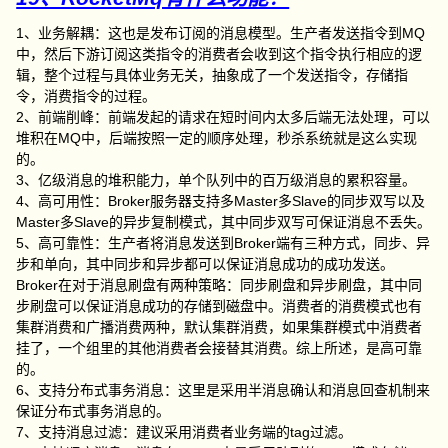
1、业务解耦：这也是发布订阅的消息模型。生产者发送指令到MQ
中，然后下游订阅这类指令的消费者会收到这个指令执行相应的逻
辑，整个过程与具体业务无关，抽象成了一个发送指令，存储指
令，消费指令的过程。
2、前端削峰：前端发起的请求在短时间内太多后端无法处理，可以
堆积在MQ中，后端按照一定的顺序处理，秒杀系统就是这么实现
的。
3、亿级消息的堆积能力，单个队列中的百万级消息的累积容量。
4、高可用性：Broker服务器支持多Master多Slave的同步双写以及
Master多Slave的异步复制模式，其中同步双写可保证消息不丢失。
5、高可靠性：生产者将消息发送到Broker端有三种方式，同步、异
步和单向，其中同步和异步都可以保证消息成功的成功发送。
Broker在对于消息刷盘有两种策略：同步刷盘和异步刷盘，其中同
步刷盘可以保证消息成功的存储到磁盘中。消费者的消费模式也有
集群消费和广播消费两种，默认集群消费，如果集群模式中消费者
挂了，一个组里的其他消费者会接替其消费。综上所述，是高可靠
的。
6、支持分布式事务消息：这里是采用半消息确认和消息回查机制来
保证分布式事务消息的。
7、支持消息过滤：建议采用消费者业务端的tag过滤。