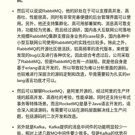
耦。
然后可以说说RabbitMQ，他的好处在于可以支撑高并发、高
吞吐、性能很高，同时有非常完善便捷的后台管理界面可以使
用。另外，他还支持集群化、高可用部署架构、消息高可靠支
持，功能较为完善。而且经过调研，国内各大互联网公司落地
大规模RabbitMQ集群支撑自身业务的case较多，国内各种中
小型互联网公司使用RabbitMQ的实践也比较多。除此之外，
RabbitMQ的开源社区很活跃，较高频率的迭代版本，来修复
发现的bug以及进行各种优化，因此综合考虑过后，公司采取
了RabbitMQ。但是RabbitMQ也有一点缺陷，就是他自身是
基于erlang语言开发的，所以导致较为难以分析里面的源码，
也较难进行深层次的源码定制和改造，毕竟需要较为扎实的er
lang语言功底才可以。
然后可以聊聊RocketMQ，是阿里开源的，经过阿里的生产环
境的超高并发、高吞吐的考验，性能卓越，同时还支持分布式
事务等特殊场景。而且RocketMQ是基于Java语言开发的，适
合深入阅读源码，有需要可以站在源码层面解决线上生产问
题，包括源码的二次开发和改造。
另外就是Kafka，Kafka提供的消息中间件的功能明显较少一
些，相对上述几款MQ中间件要少很多。但是Kafka的优势在