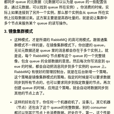
都同步 queue 的元数据（元数据可以认为是 queue 的一些配置信
息，通过元数据，可以找到 queue 所在实例）。你消费的时候，实
际上如果连接到了另外一个实例，那么那个实例会从 queue 所在实
例上拉取数据过来。这方案主要是提高吞吐量的，就是说让集群中
多个节点来服务某个 queue 的读写操作。
3. 镜像集群模式
这种模式，才是所谓的 RabbitMQ 的高可用模式。跟普通集
群模式不一样的是，在镜像集群模式下，你创建的 queue，
无论元数据还是 queue 里的消息都会存在于多个实例上。就
是说，每个 RabbitMQ 节点都有这个 queue 的一个完整镜
像，包含 queue 的全部数据的意思。然后每次你写消息到 qu
eue 的时候，都会自动把消息同步到多个实例的 queue 上。
RabbitMQ 有很好的管理控制台，就是在后台新增一个策略，
这个策略是镜像集群模式的策略，指定的时候是可以要求数据
同步到所有节点的，也可以要求同步到指定数量的节点，再次
创建 queue 的时候，应用这个策略，就会自动将数据同步到
其他的节点上去了。
这样的好处在于，你任何一个机器宕机了，没事儿，其它机器
（节点）还包含了这个 queue的完整数据，别的 consumer
都可以到其它节点上去消费数据。坏处在于，第一，这个性能