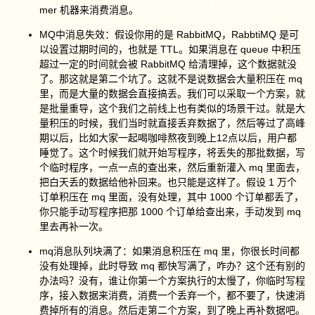
mer 机器来消费消息。
MQ中消息失效：假设你用的是 RabbitMQ，RabbtiMQ 是可
以设置过期时间的，也就是 TTL。如果消息在 queue 中积压
超过一定的时间就会被 RabbitMQ 给清理掉，这个数据就没
了。那这就是第二个坑了。这就不是说数据会大量积压在 mq
里，而是大量的数据会直接搞丢。我们可以采取一个方案，就
是批量重导，这个我们之前线上也有类似的场景干过。就是大
量积压的时候，我们当时就直接丢弃数据了，然后等过了高峰
期以后，比如大家一起喝咖啡熬夜到晚上12点以后，用户都
睡觉了。这个时候我们就开始写程序，将丢失的那批数据，写
个临时程序，一点一点的查出来，然后重新灌入 mq 里面去，
把白天丢的数据给他补回来。也只能是这样了。假设 1 万个
订单积压在 mq 里面，没有处理，其中 1000 个订单都丢了，
你只能手动写程序把那 1000 个订单给查出来，手动发到 mq
里去再补一次。
mq消息队列块满了：如果消息积压在 mq 里，你很长时间都
没有处理掉，此时导致 mq 都快写满了，咋办？这个还有别的
办法吗？没有，谁让你第一个方案执行的太慢了，你临时写程
序，接入数据来消费，消费一个丢弃一个，都不要了，快速消
费掉所有的消息。然后走第二个方案，到了晚上再补数据吧。