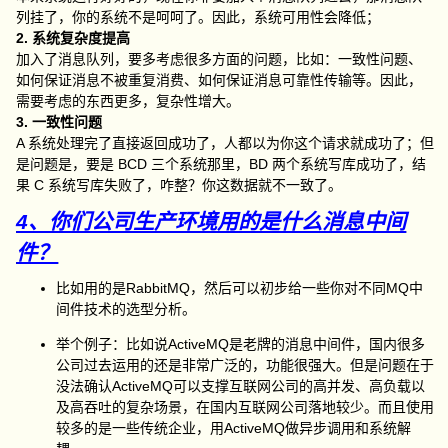
列挂了，你的系统不是呵呵了。因此，系统可用性会降低；
2. 系统复杂度提高
加入了消息队列，要多考虑很多方面的问题，比如：一致性问题、
如何保证消息不被重复消费、如何保证消息可靠性传输等。因此，
需要考虑的东西更多，复杂性增大。
3. 一致性问题
A 系统处理完了直接返回成功了，人都以为你这个请求就成功了；但
是问题是，要是 BCD 三个系统那里，BD 两个系统写库成功了，结
果 C 系统写库失败了，咋整？你这数据就不一致了。
4、你们公司生产环境用的是什么消息中间
件？
比如用的是RabbitMQ，然后可以初步给一些你对不同MQ中
间件技术的选型分析。
举个例子：比如说ActiveMQ是老牌的消息中间件，国内很多
公司过去运用的还是非常广泛的，功能很强大。但是问题在于
没法确认ActiveMQ可以支撑互联网公司的高并发、高负载以
及高吞吐的复杂场景，在国内互联网公司落地较少。而且使用
较多的是一些传统企业，用ActiveMQ做异步调用和系统解