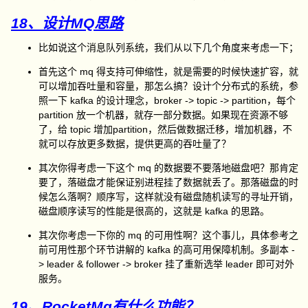
18、设计MQ思路
比如说这个消息队列系统，我们从以下几个角度来考虑一下；
首先这个 mq 得支持可伸缩性，就是需要的时候快速扩容，就
可以增加吞吐量和容量，那怎么搞？设计个分布式的系统，参
照一下 kafka 的设计理念，broker -> topic -> partition，每个
partition 放一个机器，就存一部分数据。如果现在资源不够
了，给 topic 增加partition，然后做数据迁移，增加机器，不
就可以存放更多数据，提供更高的吞吐量了？
其次你得考虑一下这个 mq 的数据要不要落地磁盘吧？那肯定
要了，落磁盘才能保证别进程挂了数据就丢了。那落磁盘的时
候怎么落啊？顺序写，这样就没有磁盘随机读写的寻址开销，
磁盘顺序读写的性能是很高的，这就是 kafka 的思路。
其次你考虑一下你的 mq 的可用性啊？这个事儿，具体参考之
前可用性那个环节讲解的 kafka 的高可用保障机制。多副本 -
> leader & follower -> broker 挂了重新选举 leader 即可对外
服务。
19、RocketMq有什么功能？