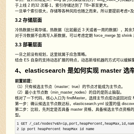
于上线 2 的32 次幂-1，索引存储达到了 TB+甚至更大。
一旦单个索引很大，存储等各种风险也随之而来，所以要提前考虑+
3.2 存储层面
冷热数据分离存储，热数据（比如最近 3 天或者一周的数据），其余
对于冷数据不会再写入新数据，可以考虑定期 force_merge 加 shr
3.3 部署层面
一旦之前没有规划，这里就属于应急策略。
结合 ES 自身的支持动态扩展的特点，动态新增机器的方式可以缓
4、elasticsearch 是如何实现 master 
前置前提：
（1）只有候选主节点（master：true）的节点才能成为主节点。
（2）最小主节点数（min_master_nodes）的目的是防止脑裂。
核对了一下代码，核心入口为 findMaster，选择主节点成功返回对应 M
第一步：确认候选主节点数达标，elasticsearch.yml 设置的值 discovery.
第二步：比较，先判定是否具备 master 资格，具备候选主节点资格的优先
型。
1 GET /_cat/nodes?v&h=ip,port,heapPercent,heapMax,id,nam
2 ip port heapPercent heapMax id name