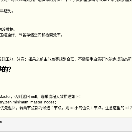
及早避免。
为冷数据。
ink 压缩操作，节省存储空间和检索效率。
解集群压力，注意：如果之前主节点等规划合理，不需要重启集群也能完成动态新
选举的？
aster，否则返回 null。选举流程大致描述如下：
zen.minimum_master_nodes；
返回；若两节点都为候选主节点，则 id 小的值会主节点。注意这里的 id 为 st
e 