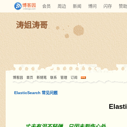
会员
周边
新闻
博问
闪存
赞
涛姐涛哥
博客园
首页
新随笔
联系
管理
订阅
ElasticSearch 常见问题
Elas
丈夫有泪不轻弹，只因未到伤心处。