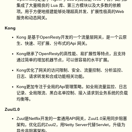
集成了大量精良的
Lua
库、第三方模块以及大多数的依赖
项。用于方便地搭建能够处理超高并发、扩展性极高的
Web
服务和动态网关。
Kong
Kong 是
基于
OpenResty
开发的一个流量层网关，是一个云原
生、快速、可扩展、分布式的
Api
网关
。
Kong继承了
OpenResty
的高性能、易扩展性等特点，且
支持
通过简单的增加机器节点，可以很容易的水平扩展。
Kong优化了网关的访问限制、安全、流量控制、分析监控、
日志、请求转发和合成功能相关功能。
Kong更加专注于全局的
Api
管理策略，如全局流量监控、日志
记录、全局限流、黑白名单控制、接入请求到业务系统的负载
均衡等。
Zuul1.0
Zuul
是
Netflix
开发的一套通用
API
网关，
Zuul
1.0采用同步阻塞
架构，优化后的
Zuul2
，用
Netty Server
代替
Servlet
，升级为
异步非阻塞架构。