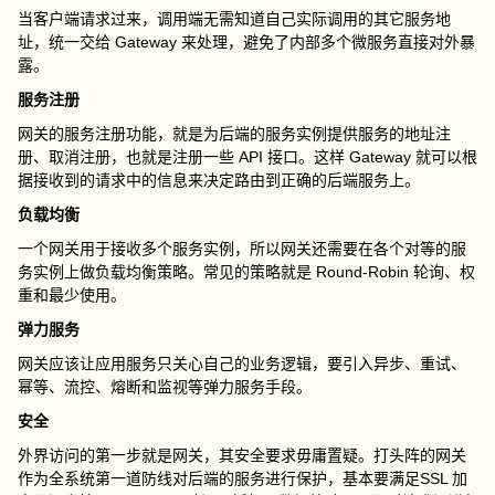
当客户端请求过来，调用端无需知道自己实际调用的其它服务地
址，统一交给
Gateway
来处理，避免了内部多个微服务直接对外暴
露。
服务注册
网关的服务注册功能，就是为后端的服务实例提供服务的地址注
册、取消注册，也就是注册一些
API
接口。这样
Gateway
就可以根
据接收到的请求中的信息来决定路由到正确的后端服务上。
负载均衡
一个网关用于接收多个服务实例，所以网关还需要在各个对等的服
务实例上做负载均衡策略。常见的策略就是
Round-Robin
轮询、权
重和最少使用。
弹力服务
网关应该让应用服务只关心自己的业务逻辑，要引入异步、重试、
幂等、流控、熔断和监视等弹力服务手段。
安全
外界访问的第一步就是网关，其安全要求毋庸置疑。打头阵的网关
作为全系统第一道防线对后端的服务进行保护，基本要满足
SSL
加