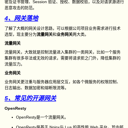
密及证书管理、
Session
验证、授权、数据校验，以及对请求源进行
恶意攻击的防范。
4、网关落地
了解了大概的网关设计思路，可以根据公司项目业务需求进行技术
选型，现主要分为
流量网关
和
业务网关
两大类。
流量网关
流量网关，大致就是控制流量进入集群的一类网关，比如一个服务
集群有很多非法或无效的请求，需要将请求拒之门外，降低集群的
流量压力。
业务网关
业务网关更注重与服务器应用层交互，如各个微服务的权限控制、
日志输出、数据加密和熔断限流等。
5、常见的开源网关
OpenResty
OpenResty
是一个流量网关。
OpenResty
是基于
Nginx
与
Lua
的高性能
Web
平台，其内部