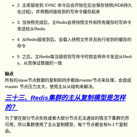
2. 主库接收到 SYNC 命令后会开始在后台保存快照(RDB持久
化过程)，并将期间接收到的写命令缓存起来
3. 当快照完成后，主Redis会将快照文件和所有缓存的写命令
发送给从Redis
4. 从Redis接收到后，会载入快照文件并且执行收到的缓存的
命令
5. 之后，主Redis每当接收到写命令时就会将命令发送从Redi
s，从而保证数据的一致
缺点
所有的slave节点数据的复制和同步都由master节点来处理，会造成
master 节点压力太大，使用主从从结构来解决。
三十三、Redis集群的主从复制模型是怎样
的？
为了使在部分节点失败或者大部分节点无法通信的情况下集群仍然
可用，所以集群使用了主从复制模型，每个节点都会有N-1个复制
品。