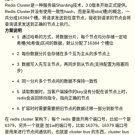
Redis Cluster是一种服务端Sharding技术，3.0版本开始正式提供。
Redis Cluster并没有使用一致性hash，而是采用slot(槽)的概念，一
共分成16384个槽。将请求发送到任意节点，接收到请求的节点会将
查询请求发送到正确的节点上执行。
方案说明
1. 通过哈希的方式，将数据分片，每个节点均分存储一定哈
希槽(哈希值)区间的数据，默认分配了16384 个槽位
2. 每份数据分片会存储在多个互为主从的多节点上
3. 数据写入先写主节点，再同步到从节点(支持配置为阻塞同
步)
4. 同一分片多个节点间的数据不保持一致性
5. 读取数据时，当客户端操作的key没有分配在该节点上时，
redis会返回转向指令，指向正确的节点
6. 扩容时时需要需要把旧节点的数据迁移一部分到新节点
在 redis cluster 架构下，每个 redis 要放开两个端口号，比如一个是
6379，另外一个就是 加1w的端口号，比如 16379。16379 端口号
是用来进行节点间通信的，也就是 cluster bus 的东西，cluster bus