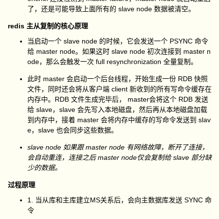
了，还是可能导致上面所有的 slave node 数据被清空。
redis 主从复制的核心原理
当启动一个 slave node 的时候，它会发送一个 PSYNC 命令
给 master node。如果这时 slave node 初次连接到 master n
ode，那么会触发一次 full resynchronization 全量复制。
此时 master 会启动一个后台线程，开始生成一份 RDB 快照
文件，同时还会将从客户端 client 新收到的所有写命令缓存在
内存中。RDB 文件生成完毕后， master会将这个 RDB 发送
给 slave，slave 会先写入本地磁盘，然后再从本地磁盘加载
到内存中，接着 master 会将内存中缓存的写命令发送到 slav
e，slave 也会同步这些数据。
slave node 如果跟 master node 有网络故障，断开了连接，
会自动重连，连接之后 master node仅会复制给 slave 部分缺
少的数据。
过程原理
1. 当从库和主库建立MS关系后，会向主数据库发送 SYNC 命
令