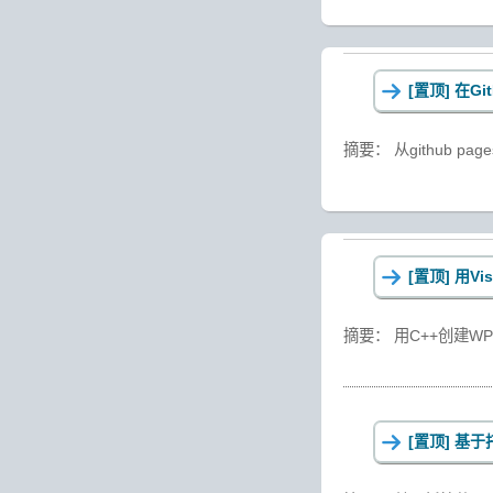
[置顶]
在Git
摘要： 从github pa
[置顶]
用Vi
摘要： 用C++创建WPF项目
[置顶]
基于托管