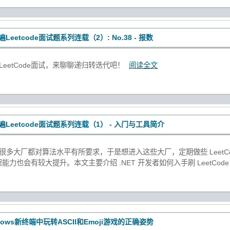
遍Leetcode面试题系列连载（2）: No.38 - 报数
LeetCode面试，来聊聊递归转迭代吧！
阅读全文
遍Leetcode面试题系列连载（1） - 入门与工具简介
很多大厂都对算法水平有所要求，于是想进入这些大厂，定期做些 LeetCo
力也会有较大提升。本文主要介绍 .NET 开发者如何入手刷 LeetCod
dows新终端中玩转ASCII和Emoji游戏的正确姿势