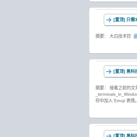
[置顶]
只需3
摘要： 大白技术控
[置顶]
黑科技抢
摘要： 接着之前的文章 黑科技抢
_terminals_in_
符中加入`Emoji`表
[置顶]
黑科技抢