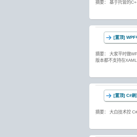
摘要： 基于托管的C++来使
[置顶]
WPF
摘要： 大家平时做WPF
版本都不支持在XAML
[置顶]
C#刷
摘要： 大白技术控 C#