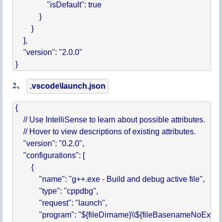
                "isDefault": true

            }

        }

    ],

    "version": "2.0.0"

2、
.vscode\launch.json
{

    // Use IntelliSense to learn about possible attributes.

    // Hover to view descriptions of existing attributes.    

    "version": "0.2.0",

    "configurations": [

        {

            "name": "g++.exe - Build and debug active file",

            "type": "cppdbg",

            "request": "launch",

            "program": "${fileDirname}\\${fileBasenameNoExten