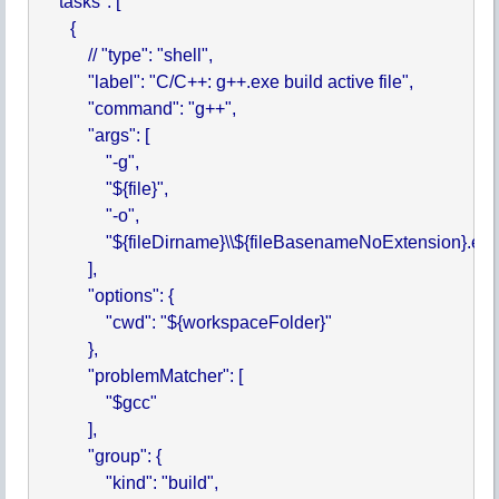
    "tasks": [

        {

            // "type": "shell",

            "label": "C/C++: g++.exe build active file",

            "command": "g++",

            "args": [

                "-g",

                "${file}",

                "-o",

                "${fileDirname}\\${fileBasenameNoExtension}.exe
            ],

            "options": {

                "cwd": "${workspaceFolder}"

            },

            "problemMatcher": [

                "$gcc"

            ],

            "group": {

                "kind": "build",
