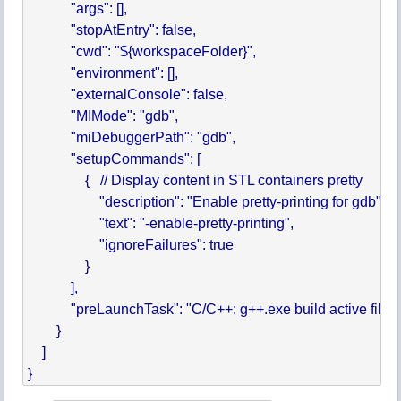
            "args": [],

            "stopAtEntry": false,

            "cwd": "${workspaceFolder}",

            "environment": [],

            "externalConsole": false,

            "MIMode": "gdb",

            "miDebuggerPath": "gdb",

            "setupCommands": [

                {   // Display content in STL containers pretty

                    "description": "Enable pretty-printing for gdb",

                    "text": "-enable-pretty-printing",

                    "ignoreFailures": true

                }

            ],

            "preLaunchTask": "C/C++: g++.exe build active file"

        }

    ]
