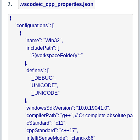
3、
.vscode\c_cpp_properties.json
{

    "configurations": [

        {

            "name": "Win32",

            "includePath": [

                "${workspaceFolder}/**"

            ],

            "defines": [

                "_DEBUG",

                "UNICODE",

                "_UNICODE"

            ],

            "windowsSdkVersion": "10.0.19041.0",

            "compilerPath": "g++", // Or complete absolute p
            "cStandard": "c11",

            "cppStandard": "c++17",

            "intelliSenseMode": "clang-x86"
