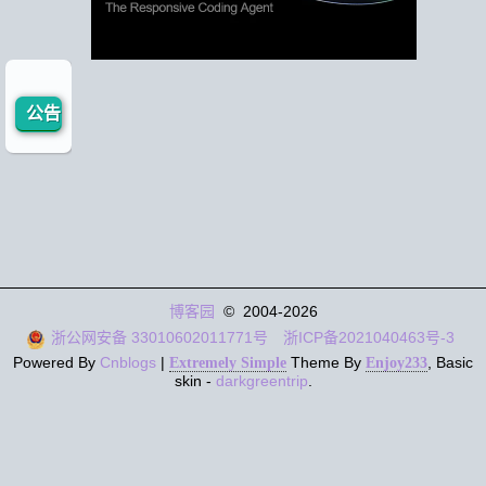
公告
博客园
© 2004-2026
浙公网安备 33010602011771号
浙ICP备2021040463号-3
Powered By
Cnblogs
|
Theme By
, Basic
Extremely Simple
Enjoy233
skin -
darkgreentrip
.