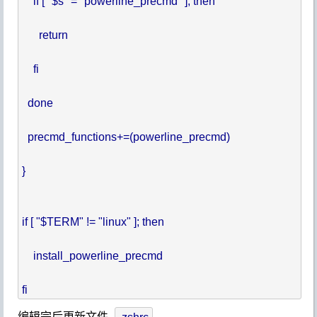
    if [ "$s" = "powerline_precmd" ]; then

      return

    fi

  done

  precmd_functions+=(powerline_precmd)

}

if [ "$TERM" != "linux" ]; then

    install_powerline_precmd

编辑完后更新文件