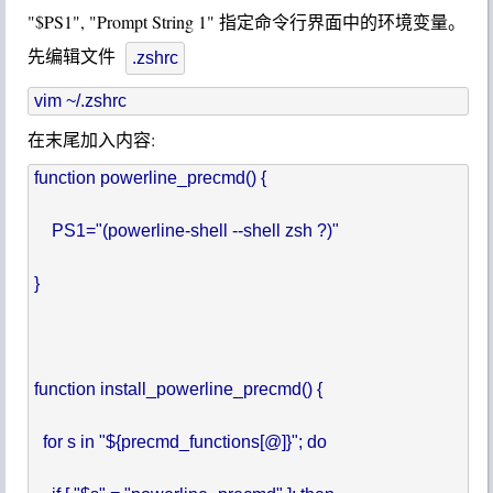
"$PS1", "Prompt String 1" 指定命令行界面中的环境变量。
先编辑文件
.zshrc
在末尾加入内容:
function powerline_precmd() {

    PS1="(powerline-shell --shell zsh ?)"

}

function install_powerline_precmd() {

  for s in "${precmd_functions[@]}"; do
