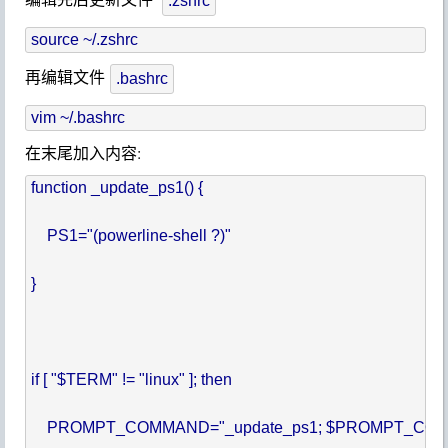
.zshrc
再编辑文件
.bashrc
在末尾加入内容:
function _update_ps1() {

    PS1="(powerline-shell ?)"

}

if [ "$TERM" != "linux" ]; then

    PROMPT_COMMAND="_update_ps1; $PROMPT_COM