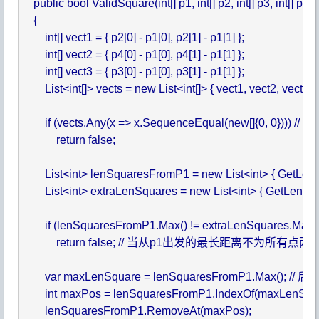
    public bool ValidSquare(int[] p1, int[] p2, int[] p3, int[] p4)

    {

        int[] vect1 = { p2[0] - p1[0], p2[1] - p1[1] };

        int[] vect2 = { p4[0] - p1[0], p4[1] - p1[1] };

        int[] vect3 = { p3[0] - p1[0], p3[1] - p1[1] };

        List<int[]> vects = new List<int[]> { vect1, vect2, vect3 };

        if (vects.Any(x => x.SequenceEqual(new[]{0,
            return false;

        List<int> lenSquaresFromP1 = new List<int> { GetLe
        List<int> extraLenSquares = new List<int> { GetLenS
        if (lenSquaresFromP1.Max() != extraLenSquares.Max()
            return false; // 当从p1出发的最长
        var maxLenSquare = lenSquaresFromP1.Max(); 
        int maxPos = lenSquaresFromP1.IndexOf(maxLenSqua
        lenSquaresFromP1.RemoveAt(maxPos);
