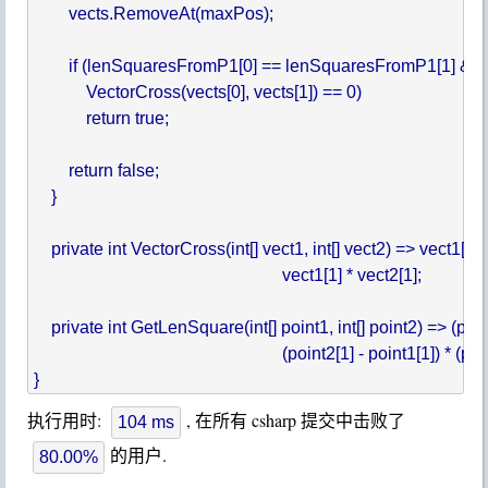
        vects.RemoveAt(maxPos);

        if (lenSquaresFromP1[0] == lenSquaresFromP1[1] 
            VectorCross(vects[0], vects[1]) == 0)

            return true;

        return false;

    }

    private int VectorCross(int[] vect1, int[] vect2) => vect1[0] *
                                                         vect1[1] * vect2[1];

    private int GetLenSquare(int[] point1, int[] point2) => (point
                                                         (point2[1] - point1[1]) * (
执行用时:
, 在所有 csharp 提交中击败了
104 ms
的用户.
80.00%