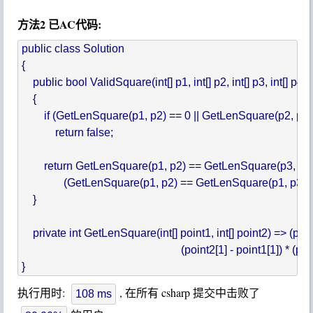
方法2 已AC代码:
public class Solution

{

    public bool ValidSquare(int[] p1, int[] p2, int[] p3, int[] p4)

    {

        if (GetLenSquare(p1, p2) == 0 || GetLenSquare(p2, p3
            return false;

        return GetLenSquare(p1, p2) == GetLenSquare(p3,
               (GetLenSquare(p1, p2) == GetLenSquare(p1, p
    }

    private int GetLenSquare(int[] point1, int[] point2) => (point
                                                         (point2[1] - point1[1]) * (
执行用时:
, 在所有 csharp 提交中击败了
108 ms