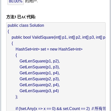
的用户.
80.00%
方法3 已AC代码:
public class Solution

{

    public bool ValidSquare(int[] p1, int[] p2, int[] p3, int[] p4)

    {

        HashSet<int> set = new HashSet<int>

        {

            GetLenSquare(p1, p2),

            GetLenSquare(p1, p3),

            GetLenSquare(p1, p4),

            GetLenSquare(p2, p3),

            GetLenSquare(p2, p4),

            GetLenSquare(p3, p4)

        };

        if (!set.Any(x => x == 0) && set.Co