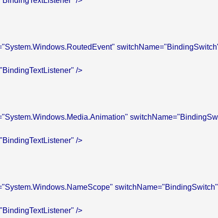
="BindingTextListener" />

me="System.Windows.RoutedEvent" switchName="BindingSwitch"
="BindingTextListener" />

me="System.Windows.Media.Animation" switchName="BindingSwit
="BindingTextListener" />

me="System.Windows.NameScope" switchName="BindingSwitch" 
="BindingTextListener" />
