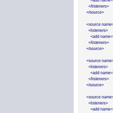
          <add name
        </listeners>

      </source>

      <source na
        <listeners>

          <add name
        </listeners>

      </source>

      <source na
        <listeners>

          <add name
        </listeners>

      </source>

      <source na
        <listeners>

          <add name