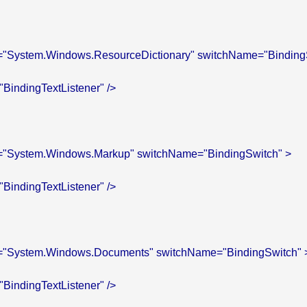
me="System.Windows.ResourceDictionary" switchName="BindingS
="BindingTextListener" />

me="System.Windows.Markup" switchName="BindingSwitch" >

="BindingTextListener" />

me="System.Windows.Documents" switchName="BindingSwitch" >
="BindingTextListener" />
