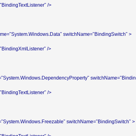
="BindingTextListener" />

e name="System.Windows.Data" switchName="BindingSwitch" >

="BindingXmlListener" />

 

me="System.Windows.DependencyProperty" switchName="Binding
="BindingTextListener" />

me="System.Windows.Freezable" switchName="BindingSwitch" >
