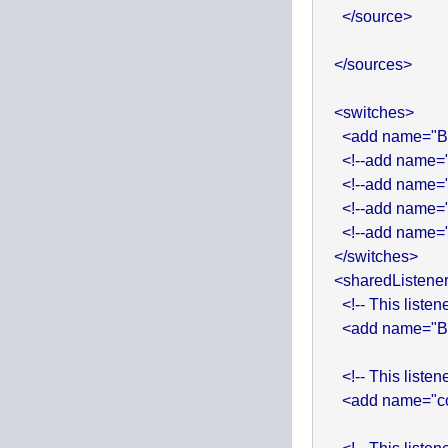
      </source>

    </sources>

    <switches>

      <add name="B
      <!--add name
      <!--add name
      <!--add name
      <!--add name=
    </switches>

    <sharedListener
      <!-- This list
      <add name="B
      <!-- This list
      <add name="c