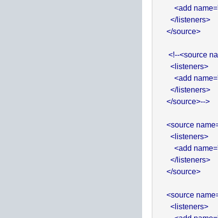
          <add name
        </listeners>   

      </source>

       <!--<sourc
        <listeners>

          <add name
        </listeners>     
      </source>-->

      <source na
        <listeners>

          <add name
        </listeners>

      </source>

      <source na
        <listeners>
