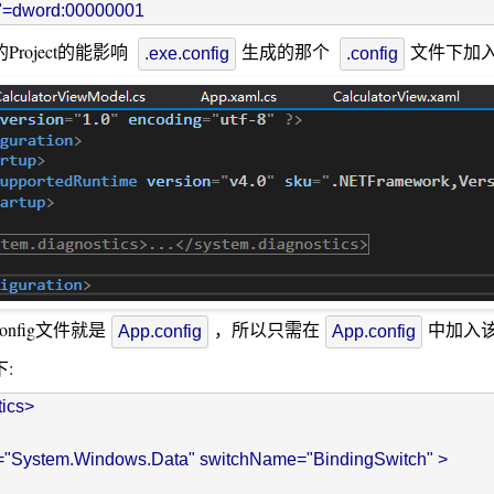
roject的能影响
生成的那个
文件下加
.exe.config
.config
nfig文件就是
，所以只需在
中加入
App.config
App.config
:
ics>

me="System.Windows.Data" switchName="BindingSwitch" >
