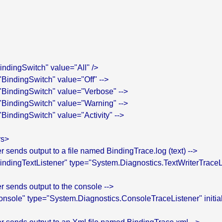
indingSwitch" value="All" />

="BindingSwitch" value="Off" -->

="BindingSwitch" value="Verbose" -->

="BindingSwitch" value="Warning" -->

"BindingSwitch" value="Activity" -->

s>

ener sends output to a file named BindingTrace.log (text) -->

indingTextListener" type="System.Diagnostics.TextWriterTraceLis
ener sends output to the console -->

onsole" type="System.Diagnostics.ConsoleTraceListener" initial