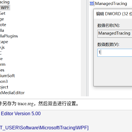
存为 trace.reg，然后双击进行设置。
Editor Version 5.00

SER\Software\Microsoft\Tracing\WPF]
