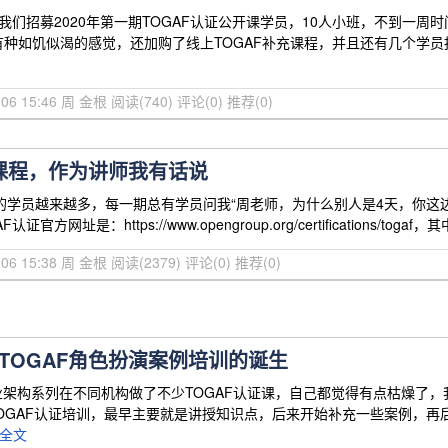
底，我们招募2020年第一期TOGAF认证公开课学员，10人小班，不到一
种如饥似渴的感觉，还加购了线上TOGAF补充课程，并且还有几个学员报名
3-06 15:46 周 金根
阅读(740)
评论(0)
推荐(0)
证课程，作为讲师我有话说
证的学员越来越多，每一期总有学员问我“周老师，为什么别人是4天，你这边
F认证官方网址是：https://www.opengroup.org/certifications/t
3-06 15:38 周 金根
阅读(2379)
评论(0)
推荐(0)
TOGAF角色扮演案例培训的诞生
A企业架构系列在不同机构做了不少TOGAF认证课，自己都觉得有点枯燥了，
...TOGAF认证培训，最早主要就是讲授知识点，后来开始补充一些案例
全文