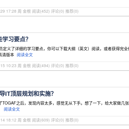
8-29 17:28 周 金根
阅读(452)
评论(0)
推荐(0)
哪些学习要点？
员定义了详细的学习要点，你可以下载大纲（英文）阅读，或者获得完全依照学习要点编写
DF高清版本
阅读全文
3-15 10:23 周 金根
阅读(494)
评论(0)
推荐(0)
导IT顶层规划和实施？
了TOGAF之后，发现内容太多，感觉无从下手。想了一下，给大家做几张
。
阅读全文
3-14 18:12 周 金根
阅读(609)
评论(0)
推荐(0)