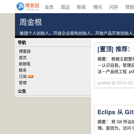
会员
周边
新闻
博问
闪存
赞
周金根
敏捷个人创始人，开放企业架构创始人，开放产品开发创始人，个人网站：ht
导航
[置顶]
推荐：
博客园
首页
摘要： 根据主题整理
新随笔
－认识自我，管理自我.
联系
法－产品线工程 .pd
订阅
管理
posted @ 2010-0
公告
Eclips 从
摘要： 将 Git 所设端
理。是因为，访问 