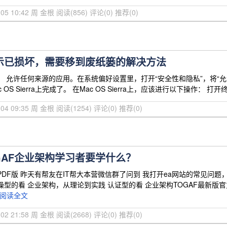
2-05 10:42 周 金根
阅读(856)
评论(0)
推荐(0)
提示已损坏，需要移到废纸篓的解决方法
： 允许任何来源的应用。在系统偏好设置里，打开“安全性和隐私”，将“
OS Sierra上完成了。 在Mac OS Sierra上，应该进行以下操作： 
2-04 09:35 周 金根
阅读(1254)
评论(0)
推荐(0)
GAF企业架构学习者要学什么？
PDF版 昨天有帮友在IT帮大本营微信群了问到 我打开ea网站的常见问
操型的看 企业架构，从理论到实践 认证型的看 企业架构TOGAF最新版
阅读全文
2-02 21:58 周 金根
阅读(2668)
评论(0)
推荐(0)