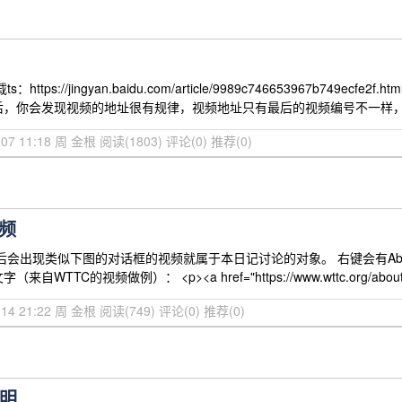
https://jingyan.baidu.com/article/9989c746653967b
后，你会发现视频的地址很有规律，视频地址只有最后的视频编号不一样
2-07 11:18 周 金根
阅读(1803)
评论(0)
推荐(0)
视频
出现类似下图的对话框的视频就属于本日记讨论的对象。 右键会有About Wistia2
WTTC的视频做例）： <p><a href="https://www.wttc.org/abou
1-14 21:22 周 金根
阅读(749)
评论(0)
推荐(0)
说明