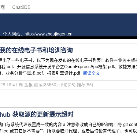
助商
Chat2DB
tp://www.zhoujingen.cn
我的在线电子书和培训咨询
出了一些电子书，以下为现在发布的在线电子书列表：软件＝业务＋架构＋流程＋
pdf、开源信息系统开发平台之OpenExpressApp框架.pdf、敏捷方法之
f、业务分析与需求.pdf、报表引擎设计.pdf
阅读全文
2-28 16:41 周 金根
阅读(83560)
评论(28)
推荐(56)
 Github 获取源的更新提示超时
口与系统代理设置成一致的内容 # 注意修改成自己的IP和端口号 git config --globa
Gitee 或其它是不需要**，所以要取消代理；或者后悔设置代理了，也可