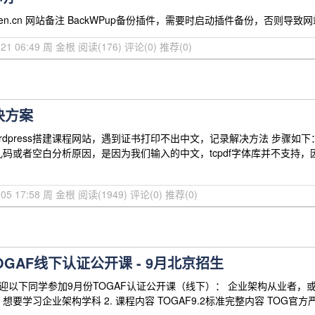
jingen.cn 网站备注 BackWPup备份插件，需要时启动插件备份，否则导致网
0-21 06:49 周 金根
阅读(176)
评论(0)
推荐(0)
解决方案
rdpress搭建课程网站，遇到证书打印不出中文，记录解决方法 步骤如下：1
码或者空白分析原因，是因为我们输入的中文，tcpdf字体库并不支持，因
0-05 17:58 周 金根
阅读(1949)
评论(0)
推荐(0)
GAF线下认证公开课 - 9月北京招生
欢迎以下同学参加9月份TOGAF认证公开课（线下）： 企业架构从业者
要学习企业架构学科 2. 课程内容 TOGAF9.2标准完整内容 TOG