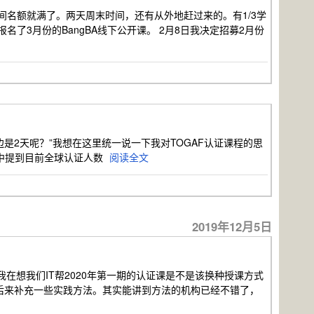
周时间名额就满了。两天周末时间，还有从外地赶过来的。有1/3学
了3月份的BangBA线下公开课。 2月8日我决定招募2月份
是2天呢？”我想在这里统一说一下我对TOGAF认证课程的思
ogaf，其中提到目前全球认证人数
阅读全文
2019年12月5日
我在想我们IT帮2020年第一期的认证课是不是该换种授课方式
，再后来补充一些实践方法。其实能讲到方法的机构已经不错了，