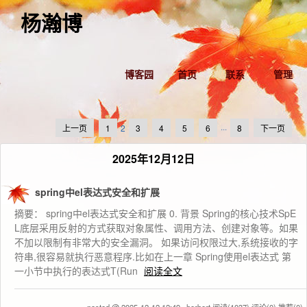
杨瀚博
博客园
首页
联系
管理
上一页
1
2
3
4
5
6
···
8
下一页
2025年12月12日
spring中el表达式安全和扩展
摘要： spring中el表达式安全和扩展 0. 背景 Spring的核心技术SpE
L底层采用反射的方式获取对象属性、调用方法、创建对象等。如果
不加以限制有非常大的安全漏洞。 如果访问权限过大,系统接收的字
符串,很容易就执行恶意程序.比如在上一章 Spring使用el表达式 第
一小节中执行的表达式T(Run
阅读全文
posted @ 2025-12-12 12:49 _herbert
阅读(1037)
评论(0)
推荐(0)