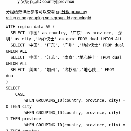
y 父级节点ID country||province
分组函数详细参考可以查看
sql分组 group by
rollup,cube,grouping sets,group_id,groupingId
WITH region_data AS (

  SELECT '中国' as country, '广东' as province, '深
圳' as city ,'地心侠士' as game FROM dual UNION ALL 

  SELECT '中国', '广东', '广州' ,'地心侠士' FROM dual 
UNION ALL

  SELECT '中国', '江苏', '南京','地心侠士' FROM dual 
UNION ALL

  SELECT '美国', '加州', '洛杉矶','地心侠士' FROM 
dual

)

SELECT 

    CASE 

        WHEN GROUPING_ID(country, province, city) = 
0 THEN city

        WHEN GROUPING_ID(country, province, city) = 
1 THEN province

        WHEN GROUPING_ID(country, province, city) = 