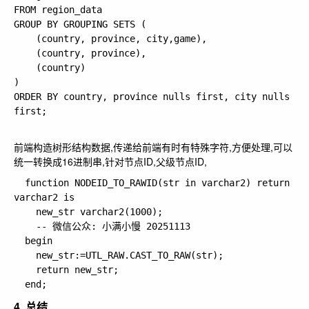
FROM region_data

GROUP BY GROUPING SETS (

    (country, province, city,game),

    (country, province),     

    (country)               

)

ORDER BY country, province nulls first, city nulls 
first;

前端构造树形结构数据,传递给前端有时有特殊字符,方便处理,可以
统一转换成16进制串,针对节点ID,父级节点ID,
  function NODEID_TO_RAWID(str in varchar2) return 
varchar2 is

    new_str varchar2(1000);

    -- 微信公众: 小满小慢 20251113

  begin

    new_str:=UTL_RAW.CAST_TO_RAW(str);

    return new_str;

4. 总结