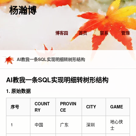
杨瀚博
博客园
首页
联系
管理
AI教我一条SQL实现明细转树形结构
AI教我一条SQL实现明细转树形结构
1. 原始数据
COUNT
PROVIN
序号
CITY
GAME
RY
CE
地心侠
1
中国
广东
深圳
士