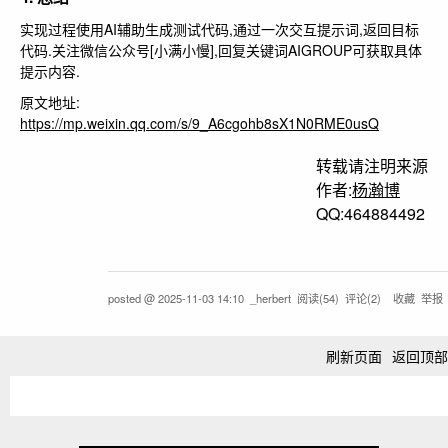
实现过程使用AI辅助生成测试代码,通过一次交互提示词,返回目标
代码.关注微信公众号[小满小慢],回复关键词
AIGROUP
可获取具体
提示内容.
原文地址:
https://mp.weixin.qq.com/s/9_A6cgohb8sX1N0RME0usQ
转载请注明来源
作者:
杨瀚博
QQ:464884492
posted @
2025-11-03 14:10
_herbert
阅读(
54
) 评论(
2
)
收藏
举报
刷新页面
返回顶部