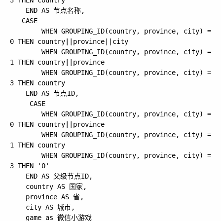
3 THEN country

    END AS 节点名称,

   CASE 

        WHEN GROUPING_ID(country, province, city) = 
0 THEN country||province||city

        WHEN GROUPING_ID(country, province, city) = 
1 THEN country||province

        WHEN GROUPING_ID(country, province, city) = 
3 THEN country

    END AS 节点ID,

     CASE 

        WHEN GROUPING_ID(country, province, city) = 
0 THEN country||province

        WHEN GROUPING_ID(country, province, city) = 
1 THEN country

        WHEN GROUPING_ID(country, province, city) = 
3 THEN '0'

    END AS 父级节点ID,

    country AS 国家,

    province AS 省,

    city AS 城市,

    game as 微信小游戏
