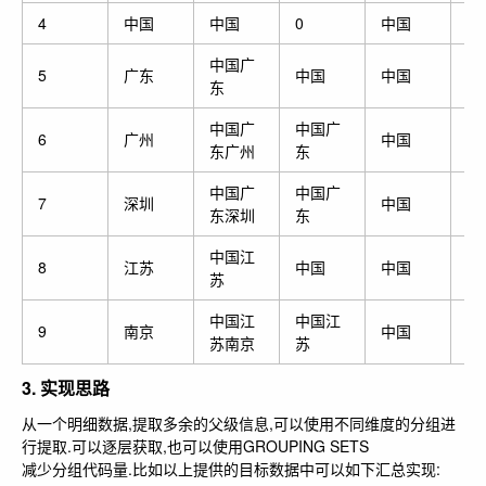
4
中国
中国
0
中国
中国广
5
广东
中国
中国
广
东
中国广
中国广
6
广州
中国
广
东广州
东
中国广
中国广
7
深圳
中国
广
东深圳
东
中国江
8
江苏
中国
中国
江
苏
中国江
中国江
9
南京
中国
江
苏南京
苏
3. 实现思路
从一个明细数据,提取多余的父级信息,可以使用不同维度的分组进
行提取.可以逐层获取,也可以使用GROUPING SETS
减少分组代码量.比如以上提供的目标数据中可以如下汇总实现: