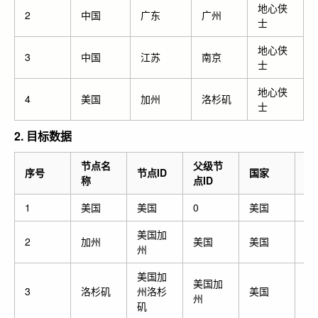
地心侠
2
中国
广东
广州
士
地心侠
3
中国
江苏
南京
士
地心侠
4
美国
加州
洛杉矶
士
2. 目标数据
节点名
父级节
序号
节点ID
国家
省
称
点ID
1
美国
美国
0
美国
美国加
2
加州
美国
美国
加
州
美国加
美国加
3
洛杉矶
州洛杉
美国
加
州
矶