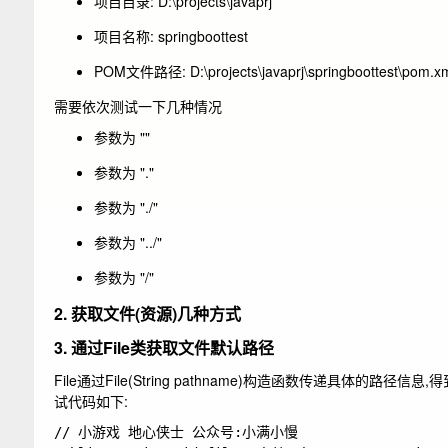
项目目录:
D:\projects\javaprj
项目名称:
springboottest
POM文件路径:
D:\projects\javaprj\springboottest\pom.x
需要依次测试一下几种情况
参数为 ""
参数为 "."
参数为 "./"
参数为 "../"
参数为 "/"
2. 获取文件(资源)几种方式
3. 通过File类获取文件默认路径
File
通过
File(String pathname)
构造函数传递具体的路径信息,得
试代码如下:
// 小游戏 地心侠士 公众号:小满小慢 
