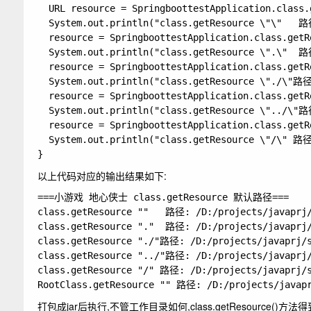
  URL resource = SpringboottestApplication.class.g
  System.out.println("class.getResource \"\"   路
  resource = SpringboottestApplication.class.getRe
  System.out.println("class.getResource \".\"  路
  resource = SpringboottestApplication.class.getRe
  System.out.println("class.getResource \"./\"路径
  resource = SpringboottestApplication.class.getRe
  System.out.println("class.getResource \"../\"路
  resource = SpringboottestApplication.class.getRe
  System.out.println("class.getResource \"/\" 路径
以上代码对应的输出结果如下:
===小游戏 地心侠士 class.getResource 默认路径===

class.getResource ""   路径: /D:/projects/javaprj/s
class.getResource "."  路径: /D:/projects/javaprj/s
class.getResource "./"路径: /D:/projects/javaprj/sp
class.getResource "../"路径: /D:/projects/javaprj/s
class.getResource "/" 路径: /D:/projects/javaprj/s
打包成jar后执行,不管工作目录如何,class.getResource()方