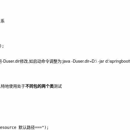
关系
;

用
-Duser.dir
修改,如启动命令调整为:
java -Duser.dir=D:\ -jar d:\springboot
问题,特地使用处于
不同包的两个类
测试
esource 默认路径===");
