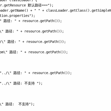
der classLoader) {

r.getResource 默认路径===");

der.getName() + " " + classLoader.getClass().getSimpleN
ion.properties");

\" 路径: " + resource.getPath());

.\" 路径: " + resource.getPath());

/\" 路径: " + resource.getPath());

om\" 路径: " + resource.getPath());

"/\" 路径:  不支持");
