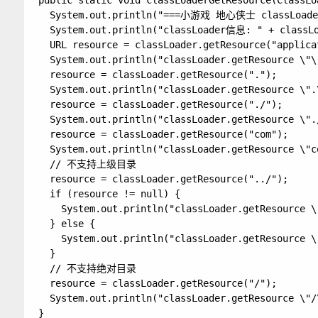
public static void classLoaderGetResource(ClassLoa
  System.out.println("===小游戏 地心侠士 classLoade
  System.out.println("classLoader信息: " + classLoa
  URL resource = classLoader.getResource("applicat
  System.out.println("classLoader.getResource \"
  resource = classLoader.getResource(".");

  System.out.println("classLoader.getResource \"
  resource = classLoader.getResource("./");

  System.out.println("classLoader.getResource \".
  resource = classLoader.getResource("com");

  System.out.println("classLoader.getResource \"c
  // 不支持上级目录

  resource = classLoader.getResource("../");

  if (resource != null) {

  	System.out.println("classLoader.getResource \"../\" 路径: " + resource.getPath());

  } else {

  	System.out.println("classLoader.getResource \"../\" 路径: 不支持 ");

  }

  // 不支持绝对目录

  resource = classLoader.getResource("/");

  System.out.println("classLoader.getResource \