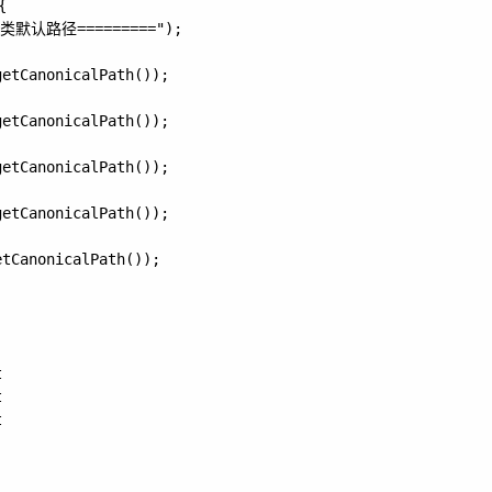


e类默认路径=========");

etCanonicalPath());

etCanonicalPath());

etCanonicalPath());

etCanonicalPath());

tCanonicalPath());






