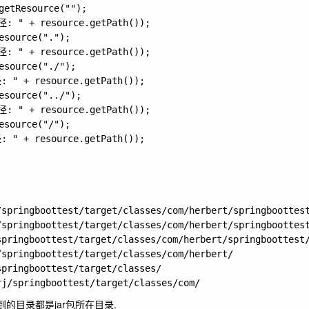
etResource("");

径: " + resource.getPath());

source(".");

径: " + resource.getPath());

source("./");

: " + resource.getPath());

source("../");

径: " + resource.getPath());

source("/");

: " + resource.getPath());

pringboottest/target/classes/com/herbert/springboottest
pringboottest/target/classes/com/herbert/springboottest
ringboottest/target/classes/com/herbert/springboottest/
pringboottest/target/classes/com/herbert/

pringboottest/target/classes/

法得到的目录都是jar包所在目录.