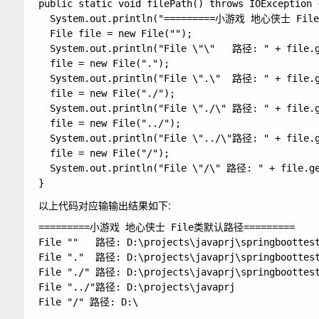
public static void filePath() throws IOException {
  System.out.println("=========小游戏 地心侠士 Fil
  File file = new File("");

  System.out.println("File \"\"   路径: " + file.g
  file = new File(".");

  System.out.println("File \".\"  路径: " + file.g
  file = new File("./");

  System.out.println("File \"./\" 路径: " + file.g
  file = new File("../");

  System.out.println("File \"../\"路径: " + file.g
  file = new File("/");

  System.out.println("File \"/\" 路径: " + file.ge
以上代码对应输输出结果如下:
=========小游戏 地心侠士 File类默认路径=========

File ""   路径: D:\projects\javaprj\springboottest
File "."  路径: D:\projects\javaprj\springboottest
File "./" 路径: D:\projects\javaprj\springboottest
File "../"路径: D:\projects\javaprj
