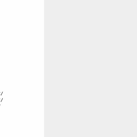
/

/


