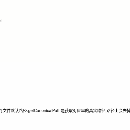
ml
到文件默认路径.
getCanonicalPath
是获取对应串的真实路径,路径上会去