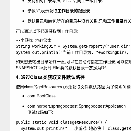
支持相对目录写法, 如
"../"
会向上一级目录.
参数"/",表示获取
工作目录的跟目录
默认目录和jar包所在的目录并没有关系.只和
工作目录
有
可以通过以下代码获取到工作目录:
--小游戏 地心侠士

String workingDir = System.getProperty("user.dir")
如果想要输出目录始终一直,可以在启动时指定工作目录,可以使
SNAPSHOT.jar
此时,Filel类的默认目录一定是为D:\
4. 通过Class类获取文件默认路径
使用class的getResource()方法获取文件默认路径.为了说明
com.RootClass
com.herbert.springboottest.SpringboottestApplication
测试代码如下:
public static void classgetResource() {

  System.out.println("===小游戏 地心侠士 class.getR