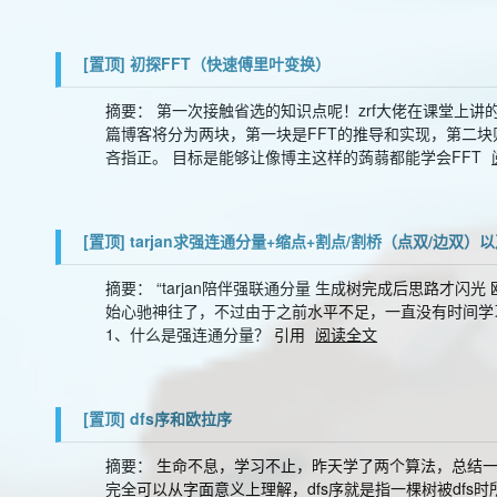
[置顶]
初探FFT（快速傅里叶变换）
摘要： 第一次接触省选的知识点呢！zrf大佬在课堂上
篇博客将分为两块，第一块是FFT的推导和实现，第二块
吝指正。 目标是能够让像博主这样的蒟蒻都能学会FFT
[置顶]
tarjan求强连通分量+缩点+割点/割桥（点双/边双）
摘要： “tarjan陪伴强联通分量 生成树完成后思路才闪光
始心驰神往了，不过由于之前水平不足，一直没有时间学习
1、什么是强连通分量？ 引用
阅读全文
[置顶]
dfs序和欧拉序
摘要： 生命不息，学习不止，昨天学了两个算法，总结一下
完全可以从字面意义上理解，dfs序就是指一棵树被dfs