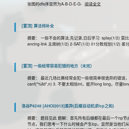
张图的dfs序显然为A-B-D-E-G-
阅读全文
[置顶]
算法待补全
摘要： 一些不会的算法,先记录,日后学习: splay(1/2) 莫
ancing-link 主席树(1/2) 2-SAT(1/2) 01分数规划(1/2) 
[置顶]
一些经常容易犯错的地方（未完）
摘要： 最近几场比赛经常会犯一些很简单很诡异的错误，总结一下，以后注意 
canf("%lld",n) 3. 不要太相信int，能开long long，尽量lon
洛谷P4248 [AHOI2013]差异(后缀自动机求lcp之和)
摘要： 题目见此 题解：首先所有后缀都在最后一个np
节点，我们思考一下什么时候会产生lcp，显然是当他