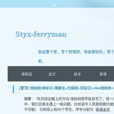
Styx-ferryman
务必要卡常，写个好程序，你会很快乐，写个
家。
博客园
首页
联系
管理
[置顶]
线段树(单标记+离散化+扫描线+双标记)+zkw线段
摘要： “队列进出图上的方向 线段树很早就会写了，但
中，我们总是会遇上一些问题，比如说令人厌恶的统计成绩，老
不可取） 已知班上有50个学生，学号分别为
阅读全文