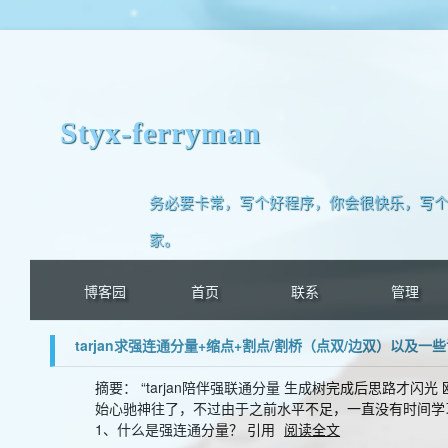
Styx-ferryman
务必要卡常，写个好程序，你会很快乐，写个
家。
博客园
首页
联系
管理
tarjan求强连通分量+缩点+割点/割桥（点双/边双）以及一
摘要： “tarjan陪伴强联通分量 生成树完成后思路才闪光
始心驰神往了，不过由于之前水平不足，一直没有时间学习
1、什么是强连通分量？ 引用
阅读全文