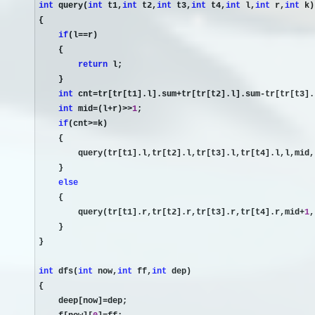
int
 query(
int
 t1,
int
 t2,
int
 t3,
int
 t4,
int
 l,
int
 r,
int
 k)

{

if
(l==
r)

    {

return
 l;

    }

int
 cnt=tr[tr[t1].l].sum+tr[tr[t2].l].sum-tr[tr[t3].
int
 mid=(l+r)>>
1
;

if
(cnt>=
k)

    {

        query(tr[t1].l,tr[t2].l,tr[t3].l,tr[t4].l,l,mid,k
    }

else
    {

        query(tr[t1].r,tr[t2].r,tr[t3].r,tr[t4].r,mid
+
1
,
    }

}

int
 dfs(
int
 now,
int
 ff,
int
 dep)

{

    deep[now]
=
dep;
