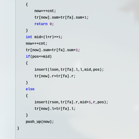
    {

        now
=++
cnt;

        tr[now].sum
=tr[fa].sum+
1
;

return
0
;

    }

int
 mid=(l+r)>>
1
;

    now
=++
cnt;

    tr[now].sum
=tr[fa].sum+
1
;

if
(pos<=
mid)

    {

        insert(lson,tr[fa].l,l,mid,pos);

        tr[now].r
=
tr[fa].r;

    }

else
    {

        insert(rson,tr[fa].r,mid
+
1
,r,pos);

        tr[now].l
=
tr[fa].l;

    }

    push_up(now);

}
