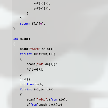
            x
=
f[x][i];

            y
=
f[y][i];

        }

    }

return
 f[x][
0
];

}

int
 main()

{

    scanf(
"
%d%d
"
,&n,&
m);

for
(
int
 i=
1
;i<=n;i++
)

    {

        scanf(
"
%d
"
,&
a[i]);

        b[i]
=
a[i];

    }

    init();

int
from
,to,k;

for
(
int
 i=
1
;i<n;i++
)

    {

        scanf(
"
%d%d
"
,&
from
,&
to);

        g[
from
].push_back(to);
