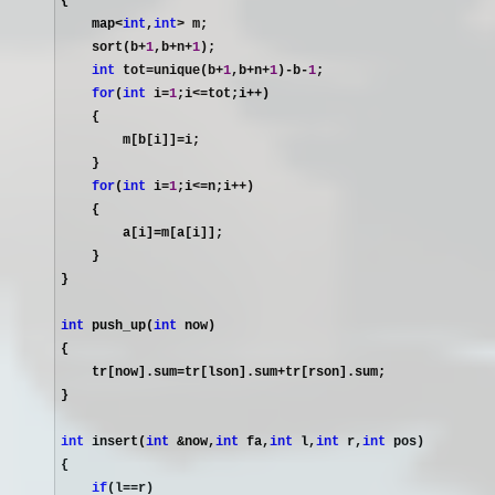
{

    map
<
int
,
int
>
 m;

    sort(b
+
1
,b+n+
1
);

int
 tot=unique(b+
1
,b+n+
1
)-b-
1
;

for
(
int
 i=
1
;i<=tot;i++
)

    {

        m[b[i]]
=
i;

    }

for
(
int
 i=
1
;i<=n;i++
)

    {

        a[i]
=
m[a[i]];

    }

}

int
 push_up(
int
 now)

{

    tr[now].sum
=tr[lson].sum+
tr[rson].sum;

}

int
 insert(
int
 &now,
int
 fa,
int
 l,
int
 r,
int
 pos)

{

if
(l==
r)
