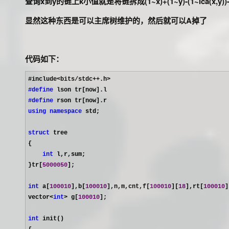
查询x到y的链上k小值就是将链拆成(1~x)+(1~y)-(1~lca(x,y))-(1~
显然这种东西是可以主席树维护的，然后就可以A掉了
代码如下：
#define
#define
using
namespace
 std;

struct
 tree

{

int
 l,r,sum;

}tr[
5000050
];

int
 a[
100010
],b[
100010
],n,m,cnt,f[
100010
][
18
],rt[
100010
]
vector
<
int
> g[
100010
];

int
 init()
