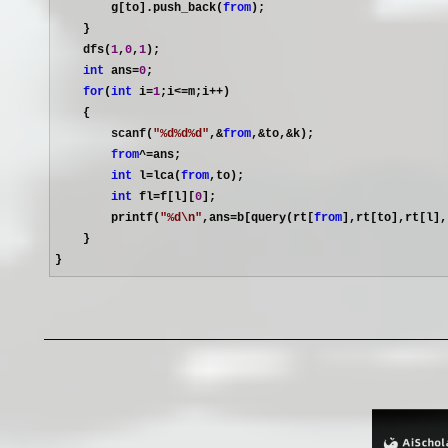
        g[to].push_back(
from
);

    }

    dfs(
1
,
0
,
1
);

int
 ans=
0
;

for
(
int
 i=
1
;i<=m;i++
)

    {

        scanf(
"
%d%d%d
"
,&
from
,&to,&
k);

from
^=
ans;

int
 l=lca(
from
,to);

int
 fl=f[l][
0
];

        printf(
"
%d\n
"
,ans=b[query(rt[
from
],rt[to],rt[l],
    }

}