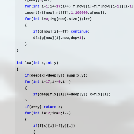
    f[now][
0
]=
ff;

for
(
int
 i=
1
;i<=
17
;i++) f[now][i]=f[f[now][i-
1
]][i-
1
]
    insert(rt[now],rt[ff],
1
,
100000
,a[now]);

for
(
int
 i=
0
;i<g[now].size();i++
)

    {

if
(g[now][i]==ff) 
continue
;

        dfs(g[now][i],now,dep
+
1
);

    }

}

int
 lca(
int
 x,
int
 y)

{

if
(deep[x]<
deep[y]) swap(x,y);

for
(
int
 i=
17
;i>=
0
;i--
)

    {

if
(deep[f[x][i]]>=deep[y]) x=
f[x][i];

    }

if
(x==y) 
return
 x;

for
(
int
 i=
17
;i>=
0
;i--
)

    {

if
(f[x][i]!=
f[y][i])

        {
