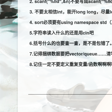
2. scanf("%lld",&n)
不要写成
scanf("%ll
3. 不要太相信int，能开long long，尽量lo
4. sort必须要有using namespace
5.字符串读入什么的还是用cin吧
6.括号什么的也要查一查，是不是包错了
7.记得捆绑数据要把vector/queue……清零
8.记住一定不要定义重复变量/函数啊啊啊