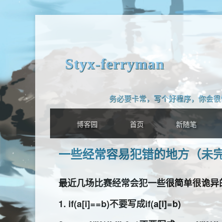
Styx-ferryman
务必要卡常，写个好程序，你会很
博客园
首页
新随笔
一些经常容易犯错的地方（未
最近几场比赛经常会犯一些很简单很诡异
1. if(a[i]==b)不要写成if(a[i]=b)