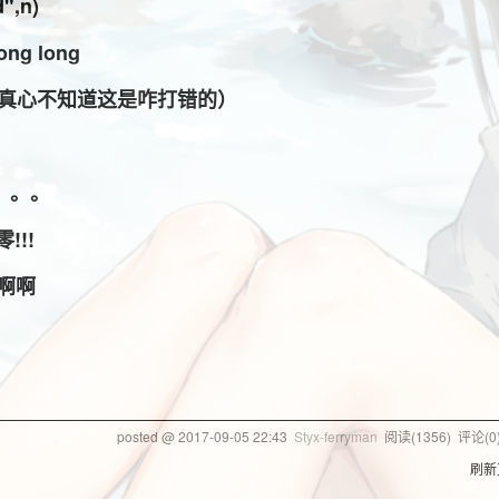
d",n)
ng long
 std（真心不知道这是咋打错的）
。。。
!!!
啊啊
posted @
2017-09-05 22:43
Styx-ferryman
阅读(
1356
) 评论(
0
刷新