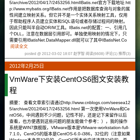
5/archive/2012/04/17/2453256.htmlIBatis.net官方下载地址:htt
p://www.mybatis.org/IBatis.net作用是把数据库查询与对象的属
性间建立映射关系。但它并不是一个实体关系映射工具，仅用
于帮助程序人员建立实体和SQL语句或者存储过程间的映射。
因此只能叫半自动OR/M工具。IBatis.net的配置：一、引用几
个DLL，注意在数据层引用即可。单独使用映射的情况下，只
需要引用IBatisNet.DataMapper.dll就可以了其中IBatisNet.Co
阅读全文
posted @ 2012-03-02 18:07 赵学智
阅读(6608)
评论(1)
推荐(3)
2012年2月25日
VmWare下安装CentOS6图文安装教
程
摘要： 查看文章索引请通过http://www.cnblogs.com/seesea12
5/archive/2012/04/17/2453256.html 第一次使用VmWare和Ce
ntOS6，中间遇到不少问题，记性不好，还是记下来留作以后
查看，也方便遇到这些问题的朋友能做个参考：），我的操作
系统是WIN7旗舰版，VMware版本是VMware-workstation-full-
7.1.0，CentOS的版本是CentOS-6.0-i386，32位的（注意如果