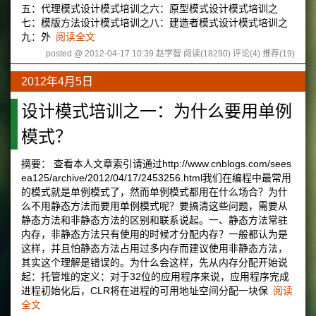
五：代理模式设计模式培训之六：原型模式设计模式培训之
七：模版方法设计模式培训之八：建造者模式设计模式培训之
九：外
阅读全文
posted @ 2012-04-17 10:39 赵学智
阅读(18290)
评论(4)
推荐(19)
2012年4月5日
设计模式培训之一：为什么要用单例
模式？
摘要： 查看本人文章索引请通过http://www.cnblogs.com/sees
ea125/archive/2012/04/17/2453256.html我们在编程中最常用
的模式就是单例模式了，然而单例模式都用在什么场合？为什
么不用静态方法而要用单例模式呢？要搞清这些问题，需要从
静态方法和非静态方法的区别和联系说起。一、静态方法常驻
内存，非静态方法只有使用的时候才分配内存？一般都认为是
这样，并且怕静态方法占用过多内存而建议使用非静态方法，
其实这个理解是错误的。为什么会这样，先从内存分配开始说
起：托管堆的定义：对于32位的应用程序来说，应用程序完成
进程初始化后，CLR将在进程的可用地址空间分配一块保
阅读
全文