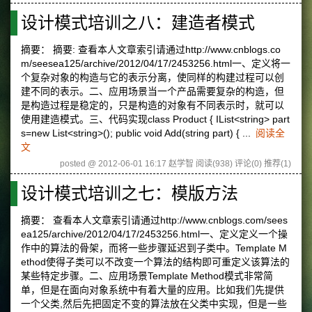
设计模式培训之八：建造者模式
摘要： 摘要: 查看本人文章索引请通过http://www.cnblogs.co
m/seesea125/archive/2012/04/17/2453256.html一、定义将一
个复杂对象的构造与它的表示分离，使同样的构建过程可以创
建不同的表示。二、应用场景当一个产品需要复杂的构造，但
是构造过程是稳定的，只是构造的对象有不同表示时，就可以
使用建造模式。三、代码实现class Product { IList<string> part
s=new List<string>(); public void Add(string part) { ...
阅读全
文
posted @ 2012-06-01 16:17 赵学智
阅读(938)
评论(0)
推荐(1)
设计模式培训之七：模版方法
摘要： 查看本人文章索引请通过http://www.cnblogs.com/sees
ea125/archive/2012/04/17/2453256.html一、定义定义一个操
作中的算法的骨架，而将一些步骤延迟到子类中。Template M
ethod使得子类可以不改变一个算法的结构即可重定义该算法的
某些特定步骤。二、应用场景Template Method模式非常简
单，但是在面向对象系统中有着大量的应用。比如我们先提供
一个父类,然后先把固定不变的算法放在父类中实现，但是一些