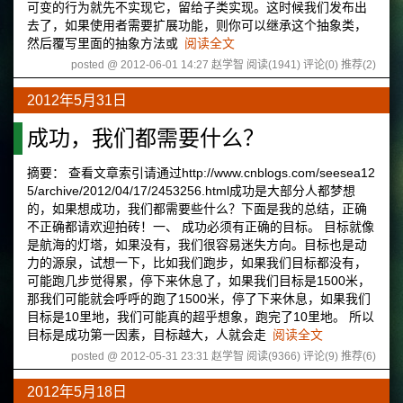
可变的行为就先不实现它，留给子类实现。这时候我们发布出
去了，如果使用者需要扩展功能，则你可以继承这个抽象类，
然后覆写里面的抽象方法或
阅读全文
posted @ 2012-06-01 14:27 赵学智
阅读(1941)
评论(0)
推荐(2)
2012年5月31日
成功，我们都需要什么？
摘要： 查看文章索引请通过http://www.cnblogs.com/seesea12
5/archive/2012/04/17/2453256.html成功是大部分人都梦想
的，如果想成功，我们都需要些什么？下面是我的总结，正确
不正确都请欢迎拍砖！一、 成功必须有正确的目标。 目标就像
是航海的灯塔，如果没有，我们很容易迷失方向。目标也是动
力的源泉，试想一下，比如我们跑步，如果我们目标都没有，
可能跑几步觉得累，停下来休息了，如果我们目标是1500米，
那我们可能就会呼呼的跑了1500米，停了下来休息，如果我们
目标是10里地，我们可能真的超乎想象，跑完了10里地。 所以
目标是成功第一因素，目标越大，人就会走
阅读全文
posted @ 2012-05-31 23:31 赵学智
阅读(9366)
评论(9)
推荐(6)
2012年5月18日