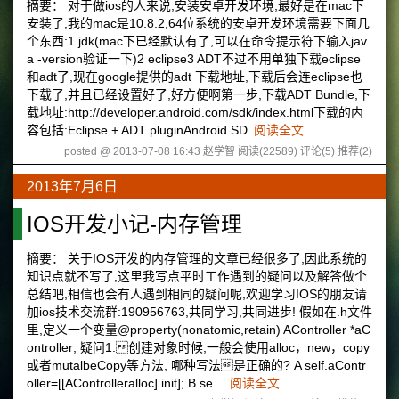
摘要： 对于做ios的人来说,安装安卓开发环境,最好是在mac下
安装了,我的mac是10.8.2,64位系统的安卓开发环境需要下面几
个东西:1 jdk(mac下已经默认有了,可以在命令提示符下输入jav
a -version验证一下)2 eclipse3 ADT不过不用单独下载eclipse
和adt了,现在google提供的adt 下载地址,下载后会连eclipse也
下载了,并且已经设置好了,好方便啊第一步,下载ADT Bundle,下
载地址:http://developer.android.com/sdk/index.html下载的内
容包括:Eclipse + ADT pluginAndroid SD
阅读全文
posted @ 2013-07-08 16:43 赵学智
阅读(22589)
评论(5)
推荐(2)
2013年7月6日
IOS开发小记-内存管理
摘要： 关于IOS开发的内存管理的文章已经很多了,因此系统的
知识点就不写了,这里我写点平时工作遇到的疑问以及解答做个
总结吧,相信也会有人遇到相同的疑问呢,欢迎学习IOS的朋友请
加ios技术交流群:190956763,共同学习,共同进步! 假如在.h文件
里,定义一个变量@property(nonatomic,retain) AController *aC
ontroller; 疑问1:创建对象时候,一般会使用alloc，new，copy
或者mutalbeCopy等方法, 哪种写法是正确的? A self.aContr
oller=[[AControlleralloc] init]; B se...
阅读全文