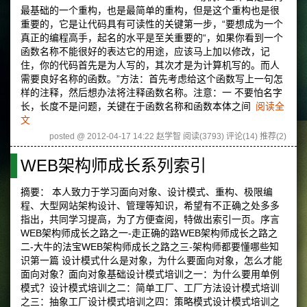
最基础的一个重构，也是最简单的重构，但是这个重构也是很
重要的，它是让代码具有可读性的关键第一步，“要想成为一个
真正的编程高手，起名的水平是至关重要的“，如果你看到一个
函数名称不能很好的表达它的用途，应该马上加以修改，记
住，你的代码首先是为人写的，其次才是为计算机写的。而人
需要良好名称的函数。”方法：首先考虑给这个函数写上一句怎
样的注释，然后想办法将注释函数名称。注意：一 不要怕名字
长，长度不是问题，关键在于函数名称和函数本体之间
阅读全
文
posted @ 2012-04-17 14:22 赵学智
阅读(3793)
评论(14)
推荐(2)
WEB架构师成长系列索引
摘要： 本人致力于学习面向对象、设计模式、重构、极限编
程、大型网站架构设计、管理等知识，希望有不正确之处多多
指出，共同学习提高，为了方便查阅，特做出索引一页。序言
WEB架构师成长之路之一-走正确的路WEB架构师成长之路之
二-大牛的法宝WEB架构师成长之路之三-架构师都要懂哪些知
识第一篇 设计模式什么是对象，为什么要面向对象，怎么才能
面向对象？面向对象基础设计模式培训之一：为什么要用单例
模式？设计模式培训之二：简单工厂、工厂方法设计模式培训
之三：抽象工厂设计模式培训之四：策略模式设计模式培训之