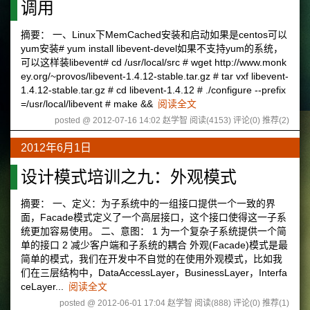
调用
摘要： 一、Linux下MemCached安装和启动如果是centos可以
yum安装# yum install libevent-devel如果不支持yum的系统，
可以这样装libevent# cd /usr/local/src # wget http://www.monk
ey.org/~provos/libevent-1.4.12-stable.tar.gz # tar vxf libevent-
1.4.12-stable.tar.gz # cd libevent-1.4.12 # ./configure --prefix
=/usr/local/libevent # make &&
阅读全文
posted @ 2012-07-16 14:02 赵学智
阅读(4153)
评论(0)
推荐(2)
2012年6月1日
设计模式培训之九：外观模式
摘要： 一、定义：为子系统中的一组接口提供一个一致的界
面，Facade模式定义了一个高层接口，这个接口使得这一子系
统更加容易使用。 二、意图： 1 为一个复杂子系统提供一个简
单的接口 2 减少客户端和子系统的耦合 外观(Facade)模式是最
简单的模式，我们在开发中不自觉的在使用外观模式，比如我
们在三层结构中，DataAccessLayer，BusinessLayer，Interfa
ceLayer...
阅读全文
posted @ 2012-06-01 17:04 赵学智
阅读(888)
评论(0)
推荐(1)