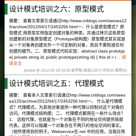
设计模式培训之六：原型模式
摘要： 查看文章索引请通过http://www.cnblogs.com/seesea12
5/archive/2012/04/17/2453256.html一、什么是原型模式？原
型模式:用原型实例指定创建对象的种类，并通过拷贝这些原型
创建新的对象原型模式（Prototype结构图）原型模式其实就是
从一个对象再创建另外一个可定制的对象，而且不需知道任何
创建的细节。二、原型模式代码实现：abstract class prototyp
e{ private string id; public prototype(string id) { this.id = i...
阅
读全文
posted @ 2012-05-18 18:00 赵学智
阅读(1357)
评论(0)
推荐(0)
设计模式培训之五：代理模式
摘要： 查看本人文章索引请通过http://www.cnblogs.com/sees
ea125/archive/2012/04/17/2453256.html一、 什么是代理模
式？代理模式，为其他对象提供一种代理以控制对这个对像的
访问。代理模式结构图：二、 代理模式都用在一些什么场合？
1． 远程代理，也就是为一个对象在不同的地址空间提供局部
代表。这样可以隐藏一个对象存在不两只的地址空间的事实。
（他所使用到的例子。Webservice在.net 中的应用，当我应用