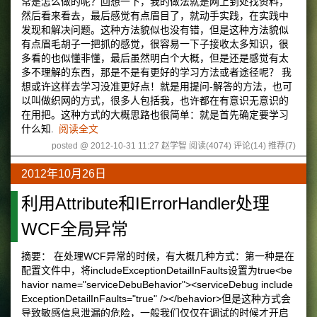
常是怎么做的呢？回想一下，我的做法就是网上到处找资料，
然后看来看去，最后感觉有点眉目了，就动手实践，在实践中
发现和解决问题。这种方法貌似也没有错，但是这种方法貌似
有点眉毛胡子一把抓的感觉，很容易一下子接收太多知识，很
多看的也似懂非懂，最后虽然明白个大概，但是还是感觉有太
多不理解的东西，那是不是有更好的学习方法或者途径呢？ 我
想或许这样去学习没准更好点！就是用提问-解答的方法，也可
以叫做织网的方式，很多人包括我，也许都在有意识无意识的
在用把。这种方式的大概思路也很简单：就是首先确定要学习
什么知.
阅读全文
posted @ 2012-10-31 11:27 赵学智
阅读(4074)
评论(14)
推荐(7)
2012年10月26日
利用Attribute和IErrorHandler处理
WCF全局异常
摘要： 在处理WCF异常的时候，有大概几种方式：第一种是在
配置文件中，将includeExceptionDetailInFaults设置为true<be
havior name="serviceDebuBehavior"><serviceDebug include
ExceptionDetailInFaults="true" /></behavior>但是这种方式会
导致敏感信息泄漏的危险，一般我们仅仅在调试的时候才开启