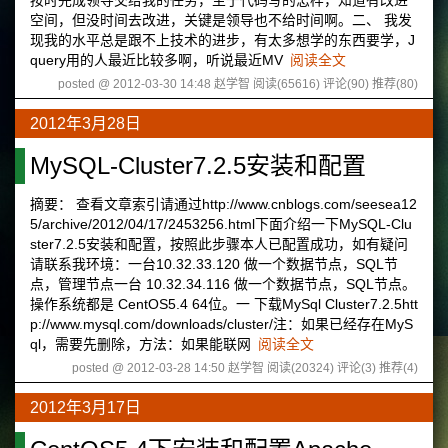
按时完成领导交给我的任务，至于代码写的怎样，知道有改进
空间，但没时间去改进，关键是领导也不给时间啊。二、 我发
现我的水平总是跟不上技术的进步，有太多想学的东西要学，J
query用的人最近比较多啊，听说最近MV
阅读全文
posted @ 2012-03-30 14:48 赵学智
阅读(65616)
评论(90)
推荐(80)
2012年3月28日
MySQL-Cluster7.2.5安装和配置
摘要： 查看文章索引请通过http://www.cnblogs.com/seesea12
5/archive/2012/04/17/2453256.html下面介绍一下MySQL-Clu
ster7.2.5安装和配置，按照此步骤本人已配置成功，如有疑问
请联系我环境：一台10.32.33.120 做一个数据节点，SQL节
点，管理节点一台 10.32.34.116 做一个数据节点，SQL节点。
操作系统都是 CentOS5.4 64位。一 下载MySql Cluster7.2.5htt
p://www.mysql.com/downloads/cluster/注：如果已经存在MyS
ql，需要先删除，方法：如果能联网
阅读全文
posted @ 2012-03-28 14:50 赵学智
阅读(20324)
评论(3)
推荐(4)
2012年3月17日