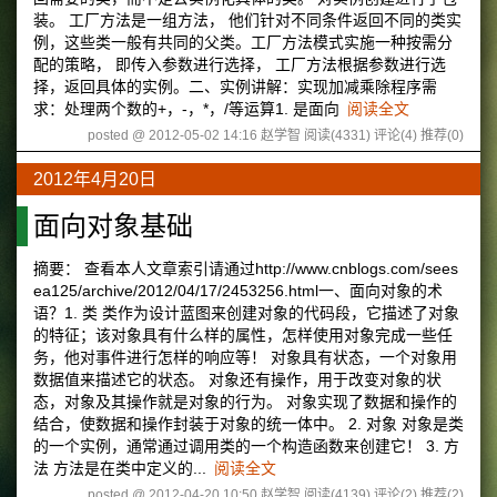
装。 工厂方法是一组方法， 他们针对不同条件返回不同的类实
例，这些类一般有共同的父类。工厂方法模式实施一种按需分
配的策略， 即传入参数进行选择， 工厂方法根据参数进行选
择，返回具体的实例。二、实例讲解：实现加减乘除程序需
求：处理两个数的+，-，*，/等运算1. 是面向
阅读全文
posted @ 2012-05-02 14:16 赵学智
阅读(4331)
评论(4)
推荐(0)
2012年4月20日
面向对象基础
摘要： 查看本人文章索引请通过http://www.cnblogs.com/sees
ea125/archive/2012/04/17/2453256.html一、面向对象的术
语？1. 类 类作为设计蓝图来创建对象的代码段，它描述了对象
的特征；该对象具有什么样的属性，怎样使用对象完成一些任
务，他对事件进行怎样的响应等！ 对象具有状态，一个对象用
数据值来描述它的状态。 对象还有操作，用于改变对象的状
态，对象及其操作就是对象的行为。 对象实现了数据和操作的
结合，使数据和操作封装于对象的统一体中。 2. 对象 对象是类
的一个实例，通常通过调用类的一个构造函数来创建它！ 3. 方
法 方法是在类中定义的...
阅读全文
posted @ 2012-04-20 10:50 赵学智
阅读(4139)
评论(2)
推荐(2)