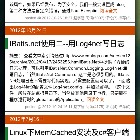
该属性，如果已经发布，为了安全，我们一般会设置成false。
第二种方法是自定义错误，通过FaultExceptio
阅读全文
posted @ 2012-10-26 18:27 赵学智
阅读(5007)
评论(7)
推荐(3)
2012年10月24日
IBatis.net使用二--用Log4net写日志
摘要： 查看文章索引请通过http://www.cnblogs.com/seesea12
5/archive/2012/04/17/2453256.htmlIBatis.Net中提供了方便的
日志处理，可以引用IBatisNet.Common.Logging.Log4Net.dll
写日志，当然IBatisNet.Common.dll这个是必须引用的。IBatis.
Net处理日志不需要写代码实现，只需要配置就可以了，下面贴
出Log4Net的配置文件Log4net.config，并加以解释。（这个文
件一般放在站点根目录下，当然放其他目录下也行，只要能在
程序运行时的global.asa的Application_
阅读全文
posted @ 2012-10-24 16:11 赵学智
阅读(4175)
评论(4)
推荐(0)
2012年7月16日
Linux下MemCached安装及c#客户端