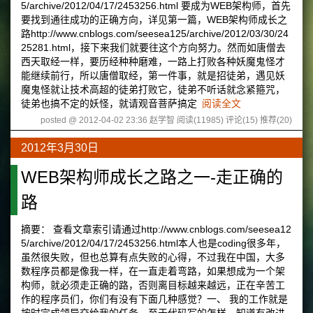
5/archive/2012/04/17/2453256.html 要成为WEB架构师，首先
要找到通往成功的正确方向，详见第一篇，WEB架构师成长之
路http://www.cnblogs.com/seesea125/archive/2012/03/30/24
25281.html，接下来我们就要往这个方向努力。然而如唐僧去
西天取经一样，要历经种种磨难，一路上打败各种妖魔鬼怪才
能继续前行，所以唐僧取经，第一件事，就是招徒弟，遇见妖
魔鬼怪就让技术高超的徒弟打败它，徒弟不听话就念紧箍咒，
徒弟也搞不定的妖怪，就请观音菩萨搞定
阅读全文
posted @ 2012-04-02 23:36 赵学智
阅读(11985)
评论(15)
推荐(20)
2012年3月30日
WEB架构师成长之路之一-走正确的
路
摘要： 查看文章索引请通过http://www.cnblogs.com/seesea12
5/archive/2012/04/17/2453256.html本人也是coding很多年，
虽然很失败，但也总算有点失败的心得，不过我在中国，大多
数程序员都是像我一样，在一直走着弯路，如果想成为一个架
构师，就必须走正确的路，否则离目标越来越远，正在辛苦工
作的程序员们，你们有没有下面几种感觉？一、 我的工作就是