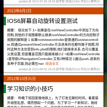
posted @ 2013-07-06 18:59 赵学智
阅读(2184)
评论(1)
推荐(3)
2013年6月2日
IOS6屏幕自动旋转设置测试
摘要： 结论如下:1> 如果是在rootViewController中添加了方向
控制,则他的子视图都默认继承rootViewController的方向控制子
视图的解释是:1 如果rootviewcontroller是普通的uiviewcontroll
er,则通过presentViewController方法进来的也都叫做子视图,同
时这种方法也受到info.plist的限制,他们是继承关系,也可以覆盖
父类设置,但是覆盖范围只能越来越小2 >如果rootViewControlle
r是导航UINavigationController,又有2种情况:1通过push,进来的
各种子页面,则必需在nav
阅读全文
posted @ 2013-06-02 19:29 赵学智
阅读(5513)
评论(3)
推荐(0)
2012年10月31日
学习知识的小技巧
摘要： 昨晚下班回家做地铁上，为了打发无聊的时间，看着窗
外胡思乱想，偶然想起一个问题，为了学习一个新知识，我经