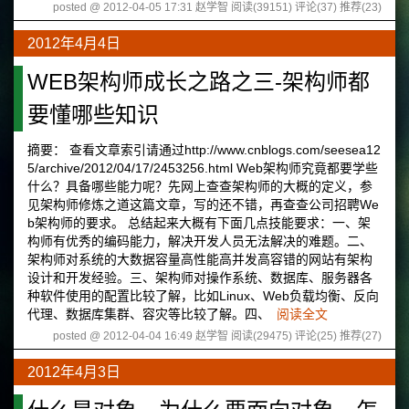
posted @ 2012-04-05 17:31 赵学智
阅读(39151)
评论(37)
推荐(23)
2012年4月4日
WEB架构师成长之路之三-架构师都
要懂哪些知识
摘要： 查看文章索引请通过http://www.cnblogs.com/seesea12
5/archive/2012/04/17/2453256.html Web架构师究竟都要学些
什么？具备哪些能力呢？先网上查查架构师的大概的定义，参
见架构师修炼之道这篇文章，写的还不错，再查查公司招聘We
b架构师的要求。 总结起来大概有下面几点技能要求：一、架
构师有优秀的编码能力，解决开发人员无法解决的难题。二、
架构师对系统的大数据容量高性能高并发高容错的网站有架构
设计和开发经验。三、架构师对操作系统、数据库、服务器各
种软件使用的配置比较了解，比如Linux、Web负载均衡、反向
代理、数据库集群、容灾等比较了解。四、
阅读全文
posted @ 2012-04-04 16:49 赵学智
阅读(29475)
评论(25)
推荐(27)
2012年4月3日