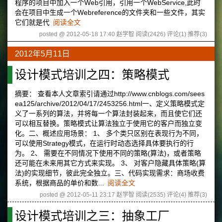
程序的项目中加入一个Web引用，引用一个WebService,此时
会在项目中生成一个Webreference的文件夹和一些文件，其实
它们就是代
阅读全文
posted @ 2012-05-18 17:40 赵学智
阅读(2426)
评论(1)
推荐(3)
2012年5月11日
设计模式培训之四：策略模式
摘要： 查看本人文章索引请通过http://www.cnblogs.com/sees
ea125/archive/2012/04/17/2453256.html一、定义策略模式定
义了一系列的算法，并将每一个算法封装起来，而且使它们还
可以相互替换。策略模式让算法独立于使用它的客户而独立变
化。二、概述应用场景： 1、 多个类只区别在表现行为不同，
可以使用Strategy模式，在运行时动态选择具体要执行的行
为。 2、 需要在不同情况下使用不同的策略(算法)，或者策略
还可能在未来用其它方式来实现。 3、 对客户隐藏具体策略(算
法)的实现细节，彼此完全独立。三、代码实现需求：商场收费
系统，根据商品的单价和数...
阅读全文
posted @ 2012-05-11 23:17 赵学智
阅读(2535)
评论(4)
推荐(3)
设计模式培训之三：抽象工厂