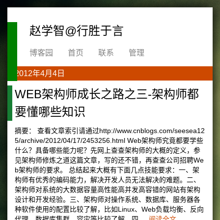
赵学智@行胜于言
博客园
首页
联系
管理
2012年4月4日
WEB架构师成长之路之三-架构师都
要懂哪些知识
摘要： 查看文章索引请通过http://www.cnblogs.com/seesea12
5/archive/2012/04/17/2453256.html Web架构师究竟都要学些
什么？具备哪些能力呢？先网上查查架构师的大概的定义，参
见架构师修炼之道这篇文章，写的还不错，再查查公司招聘We
b架构师的要求。 总结起来大概有下面几点技能要求：一、架
构师有优秀的编码能力，解决开发人员无法解决的难题。二、
架构师对系统的大数据容量高性能高并发高容错的网站有架构
设计和开发经验。三、架构师对操作系统、数据库、服务器各
种软件使用的配置比较了解，比如Linux、Web负载均衡、反向
代理、数据库集群、容灾等比较了解。四、
阅读全文