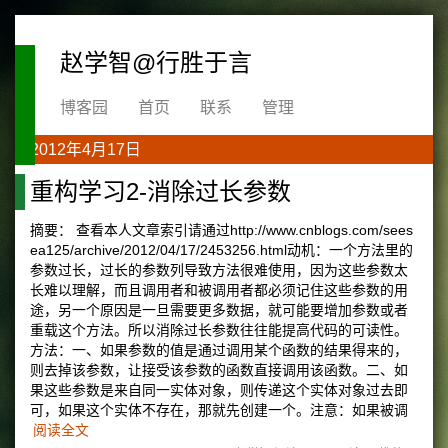
赵学智@行胜于言
博客园
首页
联系
管理
2012年4月17日
重构学习2-消除过长参数
摘要： 查看本人文章索引请通过http://www.cnblogs.com/sees
ea125/archive/2012/04/17/2453256.html动机：一个方法里的
参数过长，过长的参数列导致方法很难使用，因为这些参数太
长难以理解，而且调用者和被调用者都必须记住这些参数的用
途，另一个原因是一旦需要更多数据，就可能要增加参数或者
重载这个方法。所以消除过长参数往往能提高代码的可读性。
方法：一、如果参数的值是通过调用某个函数的结果得来的，
则去掉该参数，让接受该参数的函数直接调用该函数。二、如
果这些参数是来自同一实体对象，则传递这个实体对象过去即
可，如果这个实体不存在，那就先创建一个。注意：如果被调
阅读全文