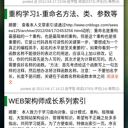
posted @ 2012-04-17 23:06 赵学智
阅读(5373)
评论(5)
推荐(4)
重构学习1-重命名方法、类、参数等
摘要： 查看本人文章索引请通过http://www.cnblogs.com/sees
ea125/archive/2012/04/17/2453256.html动机：重命名是重构
最基础的一个重构，也是最简单的重构，但是这个重构也是很
重要的，它是让代码具有可读性的关键第一步，“要想成为一个
真正的编程高手，起名的水平是至关重要的“，如果你看到一个
函数名称不能很好的表达它的用途，应该马上加以修改，记
住，你的代码首先是为人写的，其次才是为计算机写的。而人
需要良好名称的函数。”方法：首先考虑给这个函数写上一句怎
样的注释，然后想办法将注释函数名称。注意：一 不要怕名字
长，长度不是问题，关键在于函数名称和函数本体之间
阅读全
文
posted @ 2012-04-17 14:22 赵学智
阅读(3793)
评论(14)
推荐(2)
WEB架构师成长系列索引
摘要： 本人致力于学习面向对象、设计模式、重构、极限编
程、大型网站架构设计、管理等知识，希望有不正确之处多多
指出，共同学习提高，为了方便查阅，特做出索引一页。序言