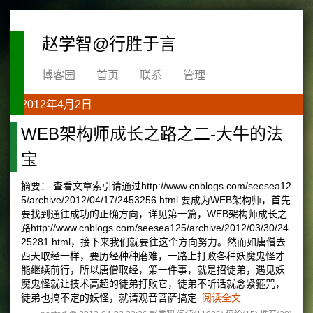
赵学智@行胜于言
博客园
首页
联系
管理
2012年4月2日
WEB架构师成长之路之二-大牛的法
宝
摘要： 查看文章索引请通过http://www.cnblogs.com/seesea12
5/archive/2012/04/17/2453256.html 要成为WEB架构师，首先
要找到通往成功的正确方向，详见第一篇，WEB架构师成长之
路http://www.cnblogs.com/seesea125/archive/2012/03/30/24
25281.html，接下来我们就要往这个方向努力。然而如唐僧去
西天取经一样，要历经种种磨难，一路上打败各种妖魔鬼怪才
能继续前行，所以唐僧取经，第一件事，就是招徒弟，遇见妖
魔鬼怪就让技术高超的徒弟打败它，徒弟不听话就念紧箍咒，
徒弟也搞不定的妖怪，就请观音菩萨搞定
阅读全文