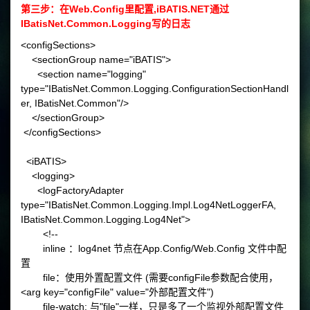
第三步：在Web.Config里配置,iBATIS.NET通过
IBatisNet.Common.Logging写的日志
<configSections>
<sectionGroup name="iBATIS">
<section name="logging"
type="IBatisNet.Common.Logging.ConfigurationSectionHandl
er, IBatisNet.Common"/>
</sectionGroup>
</configSections>
<iBATIS>
<logging>
<logFactoryAdapter
type="IBatisNet.Common.Logging.Impl.Log4NetLoggerFA,
IBatisNet.Common.Logging.Log4Net">
<!--
inline ：log4net 节点在App.Config/Web.Config 文件中配
置
file：使用外置配置文件 (需要configFile参数配合使用，
<arg key="configFile" value="外部配置文件")
file-watch: 与"file"一样，只是多了一个监视外部配置文件