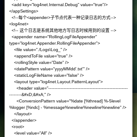
<add key="log4net.Internal.Debug" value="true"/>
</appSettings>
<!--每个<appender>子节点代表一种记录日志的方式-->
<log4net>
<!-- 这个日志是系统其他地方写日志时候用到的设置 -->
<appender name="RollingLogFileAppender"
type="log4net.Appender.RollingFileAppender">
<file value="./Logs\Log_" />
<appendToFile value="true" />
<rollingStyle value="Date" />
<datePattern value="yyyyMMdd'.txt'" />
<staticLogFileName value="false" />
<layout type="log4net.Layout.PatternLayout">
<header value="----------------------------------------------------
--------&#xD;&#xA;" />
<ConversionPattern value="%date [%thread] %-5level
%logger [%ndc] - %message%newline%newline%newline" />
</layout>
</appender>
<root>
<level value="All" />