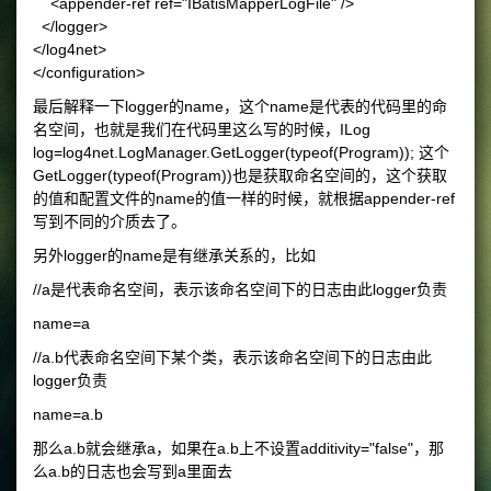
<appender-ref ref="IBatisMapperLogFile" />
</logger>
</log4net>
</configuration>
最后解释一下logger的name，这个name是代表的代码里的命
名空间，也就是我们在代码里这么写的时候，ILog
log=log4net.LogManager.GetLogger(typeof(Program)); 这个
GetLogger(typeof(Program))也是获取命名空间的，这个获取
的值和配置文件的name的值一样的时候，就根据appender-ref
写到不同的介质去了。
另外logger的name是有继承关系的，比如
//a是代表命名空间，表示该命名空间下的日志由此logger负责
name=a
//a.b代表命名空间下某个类，表示该命名空间下的日志由此
logger负责
name=a.b
那么a.b就会继承a，如果在a.b上不设置additivity="false"，那
么a.b的日志也会写到a里面去