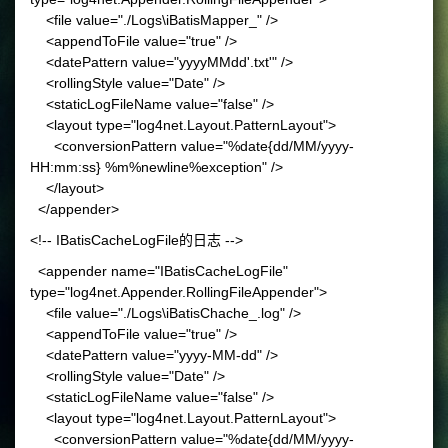
<file value="./Logs\iBatisMapper_" />
<appendToFile value="true" />
<datePattern value="yyyyMMdd'.txt'" />
<rollingStyle value="Date" />
<staticLogFileName value="false" />
<layout type="log4net.Layout.PatternLayout">
<conversionPattern value="%date{dd/MM/yyyy-
HH:mm:ss} %m%newline%exception" />
</layout>
</appender>
<!-- IBatisCacheLogFile的日志 -->
<appender name="IBatisCacheLogFile"
type="log4net.Appender.RollingFileAppender">
<file value="./Logs\iBatisChache_.log" />
<appendToFile value="true" />
<datePattern value="yyyy-MM-dd" />
<rollingStyle value="Date" />
<staticLogFileName value="false" />
<layout type="log4net.Layout.PatternLayout">
<conversionPattern value="%date{dd/MM/yyyy-