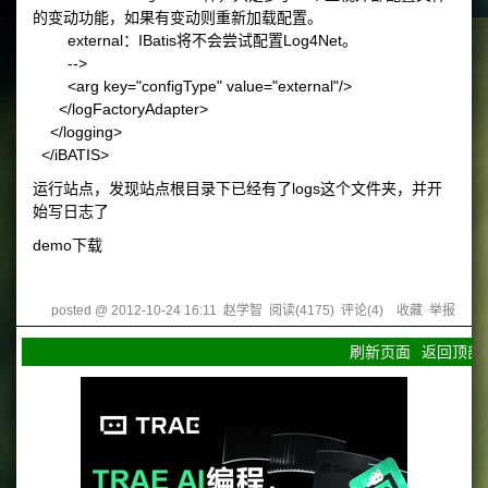
的变动功能，如果有变动则重新加载配置。
external：IBatis将不会尝试配置Log4Net。
-->
<arg key="configType" value="external"/>
</logFactoryAdapter>
</logging>
</iBATIS>
运行站点，发现站点根目录下已经有了logs这个文件夹，并开
始写日志了
demo下载
posted @
2012-10-24 16:11
赵学智
阅读(
4175
) 评论(
4
)
收藏
举报
刷新页面
返回顶部