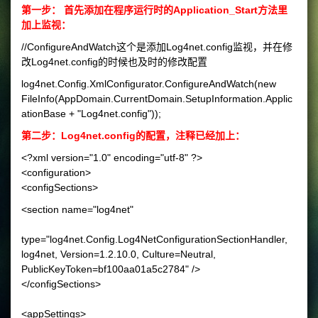
第一步： 首先添加在程序运行时的Application_Start方法里
加上监视：
//ConfigureAndWatch这个是添加Log4net.config监视，并在修
改Log4net.config的时候也及时的修改配置
log4net.Config.XmlConfigurator.ConfigureAndWatch(new
FileInfo(AppDomain.CurrentDomain.SetupInformation.Applic
ationBase + "Log4net.config"));
第二步：Log4net.config的配置，注释已经加上：
<?xml version="1.0" encoding="utf-8" ?>
<configuration>
<configSections>
<section name="log4net"
type="log4net.Config.Log4NetConfigurationSectionHandler,
log4net, Version=1.2.10.0, Culture=Neutral,
PublicKeyToken=bf100aa01a5c2784" />
</configSections>
<appSettings>