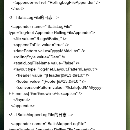
<appender-ref ref="RollingLogFileAppender" />
</root>
<!-- IBatisLogFile的日志 -->
<appender name="IBatisLogFile"
type="log4net.Appender.RollingFileAppender">
<file value="./Logs\iBatis_" />
<appendToFile value="true" />
<datePattern value="yyyyMMdd'.txt'" />
<rollingStyle value="Date" />
<staticLogFileName value="false" />
<layout type="log4net.Layout.PatternLayout">
<header value="[Header]&#13;&#10;" />
<footer value="[Footer]&#13;&#10;" />
<conversionPattern value="%date{dd/MM/yyyy-
HH:mm:ss} %m%newline%exception" />
</layout>
</appender>
<!-- IBatisMapperLogFile的日志 -->
<appender name="IBatisMapperLogFile"
type="log4net.Appender.RollingFileAppender">