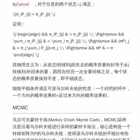
，对于任意的两个状态 i,j 满足：
Balance）
\[π_iP_{ij} = π_jP_{ji} \]
证明：
\[\begin{align} && π_iP_{ij} & = π_jP_{ji} \\ \Rightarrow &&
\sum_i π_iP_{ij} & = \sum_i π_jP_{ji} \\ \Rightarrow && (πP)_j
& = π_j\sum_i P_{ji}=π_j \\ \Rightarrow && πP & = π
\end{align} \]
其物理含义为：从状态i转移到j的失去的概率质量恰好等于从j
转移到i补回来的量，因而在经历一次全量转移之后，每个状
态的概率质量保持不变，即平稳状态。
细致平稳条件满足可逆马尔科夫链的性质：一个封闭的环中，
一个方向的概率连乘积=反过来方向的概率连乘积。
MCMC
马尔可夫蒙特卡洛(Markov Chain Monte Carlo，MCMC)采样
法是沿着马尔科夫链进行采样的蒙特卡洛法，
核心是构造一个
转移矩阵为P的马尔科夫链，使得该马尔科夫链的平稳分布恰