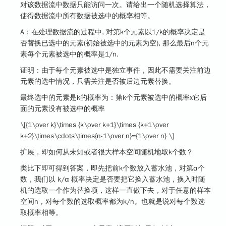
对该数据流中数据只能访问一次。请给出一个随机选择算法，
使得数据流中所有数据被选中的概率相等。
A：在处理数据流的过程中, 对第k个元素以1/k的概率决定是
否替换已选中的元素(初始被选中的元素为空), 那么最后n个元
素每个元素被选中的概率是1/n.
证明：由于每个元素被选中是独立事件，因此不需要关注前边
元素的选中情况，只需关注是否被后边元素替换。
最终选中的元素是k的概率为：第k个元素被选中的概率x它后
面的元素没有被选中的概率
\[{1\over k}\times {k\over k+1}\times {k+1\over
k+2}\times\cdots\times{n-1\over n}={1\over n} \]
扩展，
即如何从未知或者很大样本空间随机地取k个数？
类比下即可得到答案，即先把前k个数放入蓄水池，对第α个
数，我们以 k/α 概率决定是否要把它换入蓄水池，换入时随
机的选取一个作为替换项，这样一直做下去，对于任意的样本
空间n，对每个数的选取概率都为k/n。也就是说对每个数选
取概率相等。