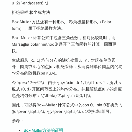
u_2) \end{cases} \]
拒绝采样-极坐标方法
Box-Muller 方法还有一种形式，称为极坐标形式（Polar
form），属于拒绝采样方法。
Box–Muller 计算公式中包含三角函数，相对比较耗时，而
Marsaglia polar method则避开了三角函数的计算，因而更
快。
生成服从 [-1, 1] 均匀分布的随机变量u、v，对落在单位圆
外、圆周或圆心的点(u,v)拒绝采样，从而得到单位圆盘内的均
匀分布的随机数pair(u,v)。
令
\(s=u^2+v^2\)
，由于
\(u,v \sim U(-1,1)\)
且 s < 1，所以 s
服从 (0, 1) 开区间范围上的均匀分布。并且随机点(u,v)的角度
也是均匀分布：
\(\theta/2\pi \sim U[0,1]\)
。
因此，可以将Box–Muller 计算公式中的cos θ、sin θ替换为
\
({u\over \sqrt s}\)
,
\({v\over \sqrt s}\)
. u1替换成s即可。
参考：
Box-Muller方法的证明