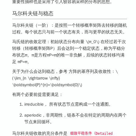
重要性抽样也是采用了引入较容易采样的分布的思想。
马尔科夫链与稳态
马尔科夫链（一阶）：是按照一个转移概率矩阵去转移的随机
过程。每个状态只与前一个状态有关，而与更早的状态无关。
马氏链的收敛定理
：初始状态分布向量
\(π_0\)
在经过若干次
转移（转移概率矩阵P）后会达到一个稳定状态，称为平稳分
布状态π。π是方程πP=π的唯一非负解，后续的状态转移均满
足 πP=π。
关于为什么会达到稳态，参考
方阵的幂序列及收敛性
：
\
(\lim_{n \rightarrow \infty}
\boldsymbol{P}^{n}=\boldsymbol{O}\)
有两个必要前提需要满足：
irreducible， 所有状态节点需构成一个连通图。
aperiodic，非周期性，链条不会在特定的周期内在两个
节点来回循环。
马尔科夫链收敛的充分条件是
细致平稳条件（Detailed