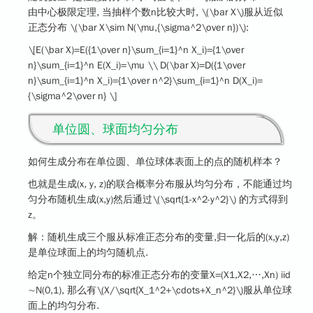
由中心极限定理, 当抽样个数n比较大时,
\(\bar X\)
服从近似
正态分布
\(\bar X\sim N(\mu,{\sigma^2\over n})\)
:
\[E(\bar X)=E({1\over n}\sum_{i=1}^n X_i)={1\over
n}\sum_{i=1}^n E(X_i)=\mu \\ D(\bar X)=D({1\over
n}\sum_{i=1}^n X_i)={1\over n^2}\sum_{i=1}^n D(X_i)=
{\sigma^2\over n} \]
单位圆、球面均匀分布
如何生成分布在单位圆、单位球体表面上的点的随机样本？
也就是生成(x, y, z)的联合概率分布服从均匀分布，不能通过均
匀分布随机生成(x,y)然后通过
\(\sqrt{1-x^2-y^2}\)
的方式得到
z。
解：随机生成三个服从标准正态分布的变量,归一化后的(x,y,z)
是单位球面上的均匀随机点.
给定n个独立同分布的标准正态分布的变量X=(X1,X2,…,Xn) iid
∼N(0,1), 那么有
\(X/\sqrt{X_1^2+\cdots+X_n^2}\)
服从单位球
面上的均匀分布.