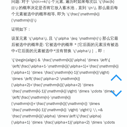
问题: 对于
\(n(n>=k)\)
个元素, 遍历时如果每次以
\(\frac{k}
{i}\)
的概率决定是否将它放入蓄水池，直到
\(n\)
, 那么最后每
个元素被选中的概率相等, 即为
\(\frac{\mathrm{k}}
{\mathrm{n}}\)
证明如下：
设某元素
\(\alpha\)
, 且
\(\alpha \leq \mathrm{n}\)
那么它最
后被选中的概率是: 它被选中的概率 * [它后面的元素没有被选
中+它后面的元素被选中*没有替换
\(\alpha\)
] ，即：
\[\begin{align} & \frac{\mathrm{k}}{\alpha} \times \left\{
\left(\frac{\alpha+1-\mathrm{k}}{\alpha+1}+\frac{\mathrm{k}}
{\alpha+1} \times \frac{\mathrm{k}-1}{\mathrm{k}}\right)
\times \left(\frac{\alpha+2-\mathrm{k}}
{\alpha+2}+\frac{\mathrm{k}}{\alpha+2} \times
\frac{\mathrm{k}-1}{\mathrm{k}}\right) \times \cdots \times
\left(\frac{\mathrm{n}-\mathrm{k}}
{\mathrm{n}}+\frac{\mathrm{k}}{\mathrm{n}} \times
\frac{\mathrm{k}-1}{\mathrm{k}} \right) \right\} \\ =&
\frac{\mathrm{k}}{\alpha} \times\left\{\frac{\alpha}
{\alpha+1} \times \frac{\alpha+1}{\alpha+2} \times \cdots