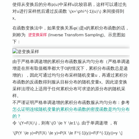
使得从变换后的分布p(u)中采样u比较容易，这样可以通过先
对u进行采样然后通过反函数
\(x=\phi^{-1}(u)\)
来间接得到
x。
在函数变换法中，如果变换关系φ(·)是x的累积分布函数的话，
则称为
(Inverse Transform Sampling)。示意图如
逆变换采样
下：
由于
严格单调递增的累积分布函数服从均匀分布
（严格单调递
增是在所有取值概率都大于0的情况下，累积分布函数总是递
增的），因此可通过均匀分布采样随机变量u，再通过累积分
布函数的反函数得到服从目标分布的随机变量x。因此逆变换
采样法理论上
适用于任何累积分布可求逆的原分布
的随机采
样。
不严谨证明严格单调递增的累积分布函数服从均匀分布：参考
怎么证明连续随机变量的累积分布函数的密度函数是均匀分布
的？
令
\(Y=F(X)\)
，则有
\(0 \le Y \le1\)
. 由于单调递增 ，有
\[P(Y \le y)=P(F(X) \le y)=P(X \le F^{-1}(y))=F(F^{-1}(y))=y \]