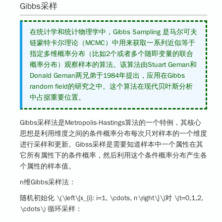
Gibbs采样
在统计学和统计物理学中，Gibbs Sampling 是马尔可夫
链蒙特卡尔理论（MCMC）中用来获取一系列近似等于
指定多维概率分布（比如2个或者多个随即变量的联合
概率分布）观察样本的算法。该算法由Stuart Geman和
Donald Geman两兄弟于1984年提出，应用在Gibbs
random field的研究之中。这个算法在现代贝叶斯分析
中占据重要位置。
Gibbs采样法
是Metropolis-Hastings算法的一个特例，其核心
思想是利用维度之间的条件概率分布每次只对样本的一个维度
进行采样和更新。Gibss采样是需要知道样本中一个属性在其
它所有属性下的条件概率，然后利用这个条件概率分布产生各
个属性的样本值。
n维
Gibbs采样法
：
随机初始化
\(\left\{x_{i}: i=1, \cdots, n\right\}\)
对
\(t=0,1,2,
\cdots\)
循环采样：