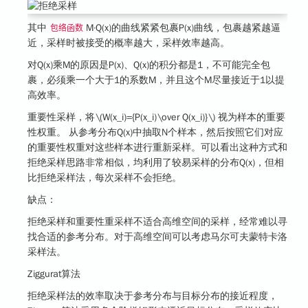
其中
M·Q(x)的曲线紧紧包裹P(x)曲线，包裹越紧越逼
包络函数
近，采样时被接受的概率越大，采样效率越高。
对Q(x)乘M的原因是P(x)、Q(x)的积分都是1，不可能完全包
裹，必须乘一个大于1的系数M，并且这个M尽量接近于1以提
高效率。
重要性采样
，将
\(W(x_i)={P(x_i)\over Q(x_i)}\)
视为样本的重要
性权重。 从参考分布Q(x)中抽取N个样本，然后按照它们对应
的重要性权重对这些样本进行重新采样。可以看出这种方式和
拒绝采样思路非常相似，均利用了较易采样的分布Q(x)，但相
比拒绝采样法，每次采样不会拒绝。
缺点：
拒绝采样和重要性重采样不适合高维空间的采样，经常难以寻
找合适的参考分布。对于高维空间可以考虑马尔可夫蒙特卡洛
采样法。
Ziggurat算法
拒绝采样法的效率取决于参考分布与目标分布的接近程度，