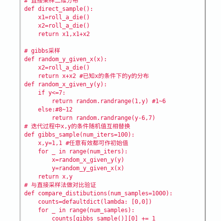
# 直接采样二维分布

def direct_sample():

    x1=roll_a_die()

    x2=roll_a_die()

    return x1,x1+x2

# gibbs采样

def random_y_given_x(x):

    x2=roll_a_die()

    return x+x2 #已知x的条件下的y的分布

def random_x_given_y(y):

    if y<=7:

        return random.randrange(1,y) #1~6

    else:#8~12

        return random.randrange(y-6,7)

# 迭代过程中x,y的条件随机值互相替换

def gibbs_sample(num_iters=100):

    x,y=1,1 #任意有效都可作初始值

    for _ in range(num_iters):

        x=random_x_given_y(y)

        y=random_y_given_x(x)

    return x,y

# 与直接采样法做对比验证

def compare_distibutions(num_samples=1000):

    counts=defaultdict(lambda: [0,0])

    for _ in range(num_samples):

        counts[gibbs_sample()][0] += 1
