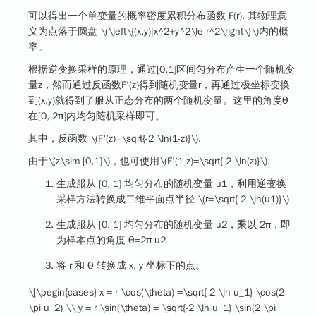
可以得出一个单变量的概率密度累积分布函数 F(r). 其物理意
义为点落于圆盘
\(\left\{(x,y)|x^2+y^2\le r^2\right\}\)
内的概
率。
根据逆变换采样的原理，通过[0,1]区间匀分布产生一个随机变
量z，然而通过反函数F'(z)得到随机变量r，再通过极坐标变换
到(x,y)就得到了服从正态分布的两个随机变量。这里的角度θ
在[0, 2π]内均匀随机采样即可。
其中，反函数
\(F'(z)=\sqrt{-2 \ln(1-z)}\)
.
由于
\(z\sim [0,1]\)
，也可使用
\(F'(1-z)=\sqrt{-2 \ln(z)}\)
.
生成服从 [0, 1] 均匀分布的随机变量 u1，利用逆变换
采样方法转换成二维平面点半径
\(r=\sqrt{-2 \ln(u1)}\)
生成服从 [0, 1] 均匀分布的随机变量 u2，乘以 2π，即
为样本点的角度 θ=2π u2
将 r 和 θ 转换成 x, y 坐标下的点。
\[\begin{cases} x = r \cos(\theta) =\sqrt{-2 \ln u_1} \cos(2
\pi u_2) \\ y = r \sin(\theta) = \sqrt{-2 \ln u_1} \sin(2 \pi