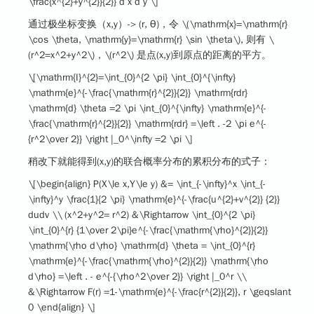
\frac{x^{2}+y^{2}}{2}} d x d y \]
通过极坐标变换（x,y）-> (r, θ)，令
\(\mathrm{x}=\mathrm{r}
\cos \theta, \mathrm{y}=\mathrm{r} \sin \theta\)
, 则有
\
(r^2=x^2+y^2\)
，
\(r^2\)
是点(x,y)到原点的距离的平方。
\[\mathrm{I}^{2}=\int_{0}^{2 \pi} \int_{0}^{\infty}
\mathrm{e}^{-\frac{\mathrm{r}^{2}}{2}} \mathrm{rdr}
\mathrm{d} \theta =2 \pi \int_{0}^{\infty} \mathrm{e}^{-
\frac{\mathrm{r}^{2}}{2}} \mathrm{rdr} =\left . -2 \pi e^{-
{r^2\over 2}} \right |_0^\infty =2 \pi \]
稍改下就能得到(x,y)的联合概率分布的累积分布的式子：
\[\begin{align} P(X\le x,Y\le y) &= \int_{-\infty}^x \int_{-
\infty}^y \frac{1}{2 \pi} \mathrm{e}^{-\frac{u^{2}+v^{2}} {2}}
dudv \\ (x^2+y^2= r^2) &\Rightarrow \int_{0}^{2 \pi}
\int_{0}^{r} {1\over 2\pi}e^{-\frac{\mathrm{\rho}^{2}}{2}}
\mathrm{\rho d\rho} \mathrm{d} \theta = \int_{0}^{r}
\mathrm{e}^{-\frac{\mathrm{\rho}^{2}}{2}} \mathrm{\rho
d\rho} =\left . - e^{-{\rho^2\over 2}} \right |_0^r \\
&\Rightarrow F(r) =1-\mathrm{e}^{-\frac{r^{2}}{2}}, r \geqslant
0 \end{align} \]