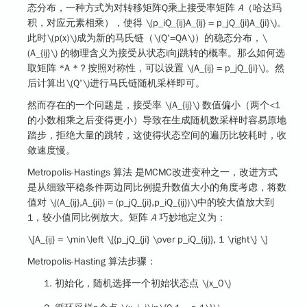
态分布，一种方式为对转移矩阵Q乘上接受率矩阵
A
（哈达玛
积，对应元素相乘），使得
\(p_iQ_{ij}A_{ij} = p_jQ_{ji}A_{ji}\)
。
此时
\(p(x)\)
成为新的马氏链（
\(Q'=QA\)
）的稳态分布，
\
(A_{ij}\)
的物理含义为接受从状态i向j跳转的概率。那么如何选
取矩阵 *A *？按照对称性，可以设置
\(A_{ij} = p_jQ_{ji}\)
。然
后计算出
\(Q'\)
进行马氏链随机采样即可。
然而存在的一个问题是，接受率
\(A_{ij}\)
数值偏小（两个<1
的小数相乘之后变得更小）导致在生成随机数采样时容易原地
踏步，拒绝大量的跳转，这使得状态空间的遍历比较耗时，收
敛速度慢。
Metropolis-Hastings 算法
是MCMC改进变种之一，改进方式
是从细致平稳条件两边同比例提升数值大小的角度考虑，将数
值对
\((A_{ij},A_{ji}) = (p_jQ_{ji},p_iQ_{ij})\)
中的较大值放大到
1，较小值同比例放大。矩阵
A
巧妙地定义为：
\[A_{ij} = \min\left \{{p_jQ_{ji} \over p_iQ_{ij}}, 1 \right\} \]
Metropolis-Hasting
算法步骤：
初始化，随机选择一个初始状态点
\(x_0\)