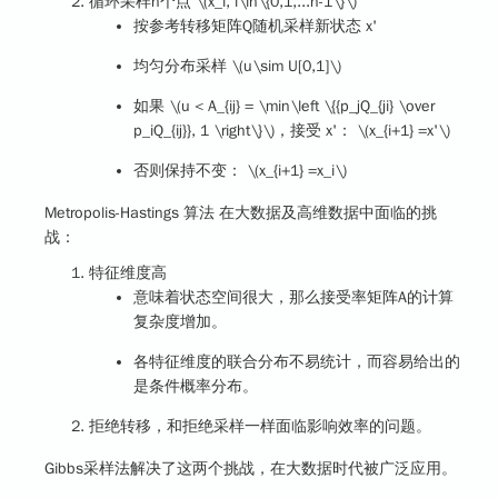
循环采样n个点
\(x_i, i\in\{0,1,...n-1\}\)
按参考转移矩阵Q随机采样新状态 x'
均匀分布采样
\(u\sim U[0,1]\)
如果
\(u < A_{ij} = \min\left \{{p_jQ_{ji} \over
p_iQ_{ij}}, 1 \right\}\)
，接受 x'：
\(x_{i+1} =x'\)
否则保持不变：
\(x_{i+1} =x_i\)
Metropolis-Hastings 算法
在大数据及高维数据中面临的挑
战：
特征维度高
意味着状态空间很大，那么接受率矩阵A的计算
复杂度增加。
各特征维度的联合分布不易统计，而容易给出的
是条件概率分布。
拒绝转移，和拒绝采样一样面临影响效率的问题。
Gibbs采样法解决了这两个挑战，在大数据时代被广泛应用。