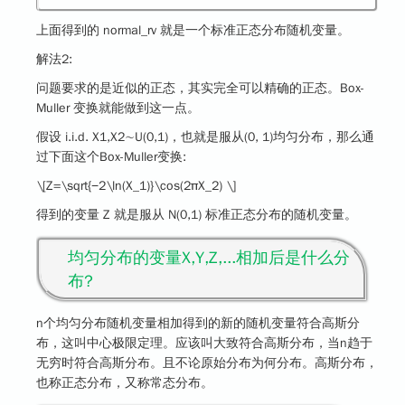
上面得到的 normal_rv 就是一个标准正态分布随机变量。
解法2
:
问题要求的是近似的正态，其实完全可以精确的正态。
Box-
Muller 变换
就能做到这一点。
假设 i.i.d. X1,X2∼U(0,1)，也就是服从(0, 1)均匀分布，那么通
过下面这个Box-Muller变换:
\[Z=\sqrt{−2\ln(X_1)}\cos⁡(2πX_2) \]
得到的变量 Z 就是服从 N(0,1) 标准正态分布的随机变量。
均匀分布的变量X,Y,Z,...相加后是什么分
布?
n个均匀分布随机变量相加得到的新的随机变量符合高斯分
布，这叫中心极限定理。应该叫大致符合高斯分布，当n趋于
无穷时符合高斯分布。且不论原始分布为何分布。高斯分布，
也称正态分布，又称常态分布。