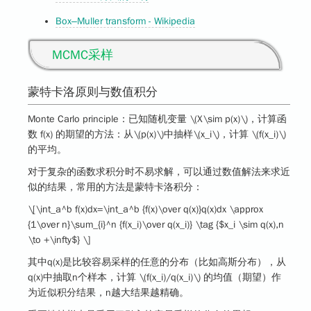
Box–Muller transform - Wikipedia
MCMC采样
蒙特卡洛原则与数值积分
Monte Carlo principle：已知随机变量
\(X\sim p(x)\)
，计算函
数 f(x) 的期望的方法：从
\(p(x)\)
中抽样
\(x_i\)
，计算
\(f(x_i)\)
的平均。
对于复杂的函数求积分时不易求解，可以通过数值解法来求近
似的结果，常用的方法是蒙特卡洛积分：
\[\int_a^b f(x)dx=\int_a^b {f(x)\over q(x)}q(x)dx \approx
{1\over n}\sum_{i}^n {f(x_i)\over q(x_i)} \tag {$x_i \sim q(x),n
\to +\infty$} \]
其中q(x)是
比较容易采样
的任意的分布（比如高斯分布），从
q(x)中抽取n个样本，计算
\(f(x_i)/q(x_i)\)
的均值（期望）作
为近似积分结果，n越大结果越精确。