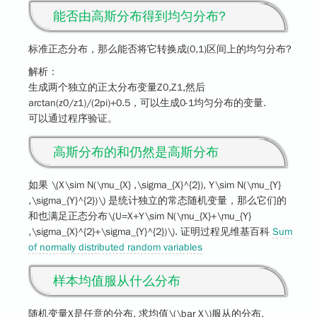
能否由高斯分布得到均匀分布?
标准正态分布，那么能否将它转换成(0,1)区间上的均匀分布?
解析：
生成两个独立的正太分布变量Z0,Z1,然后
arctan(z0/z1)/(2pi)+0.5，可以生成0-1均匀分布的变量.
可以通过程序验证。
高斯分布的和仍然是高斯分布
如果
\(X\sim N(\mu_{X} ,\sigma_{X}^{2}), Y\sim N(\mu_{Y}
,\sigma_{Y}^{2})\)
是统计独立的常态随机变量，那么它们的
和也满足正态分布
\(U=X+Y\sim N(\mu_{X}+\mu_{Y}
,\sigma_{X}^{2}+\sigma_{Y}^{2})\)
. 证明过程见维基百科
Sum
of normally distributed random variables
样本均值服从什么分布
随机变量X是任意的分布, 求均值
\(\bar X\)
服从的分布.