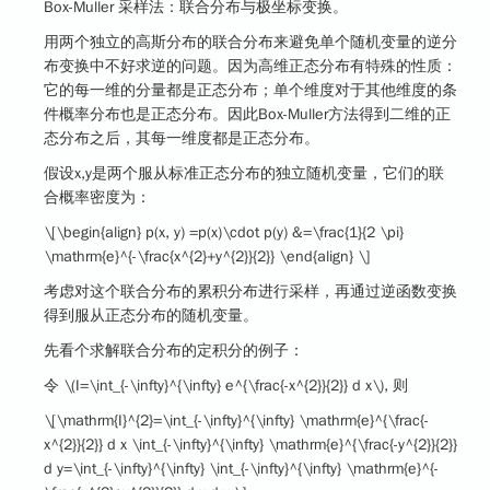
Box-Muller 采样法
：联合分布与极坐标变换。
用两个独立的高斯分布的联合分布来避免单个随机变量的逆分
布变换中不好求逆的问题。因为高维正态分布有特殊的性质：
它的每一维的分量都是正态分布；单个维度对于其他维度的条
件概率分布也是正态分布。因此Box-Muller方法得到二维的正
态分布之后，其每一维度都是正态分布。
假设x,y是两个服从标准正态分布的独立随机变量，它们的联
合概率密度为：
\[\begin{align} p(x, y) =p(x)\cdot p(y) &=\frac{1}{2 \pi}
\mathrm{e}^{-\frac{x^{2}+y^{2}}{2}} \end{align} \]
考虑对这个联合分布的累积分布进行采样，再通过逆函数变换
得到服从正态分布的随机变量。
先看个求解联合分布的定积分的例子：
令
\(I=\int_{-\infty}^{\infty} e^{\frac{-x^{2}}{2}} d x\)
, 则
\[\mathrm{I}^{2}=\int_{-\infty}^{\infty} \mathrm{e}^{\frac{-
x^{2}}{2}} d x \int_{-\infty}^{\infty} \mathrm{e}^{\frac{-y^{2}}{2}}
d y=\int_{-\infty}^{\infty} \int_{-\infty}^{\infty} \mathrm{e}^{-