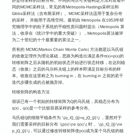
好是待采样的目标分布。
不同的马尔可夫链构造方法对应着不
同的MCMC采样法，常见的有Metropolis-Hastings采样法和
Gibbs采样法（吉布斯采样）。MCMC采样法适用于复杂分布
的采样， 并能用于高维空间。最初由 Metropolis 在1953年研
究物理学中的粒子系统的平稳性质问题时提出（Metropolis 算
法，收录在《统计学中的重大突破》），Metropolis算法被评
为二十世纪的十个最重要的算法之一。
所有的 MCMC(Markov Chain Monte Carlo) 方法都是以马氏链
的收敛定理作为理论基础，思路为构造出满足条件π(x)=p(x)的
转移矩阵之后从随机的初始状态开始进行状态转移，在达到稳
态（收敛）之后的马尔科夫链上的样本即满足目标分布的样
本。收敛在这里称之为 burning-in，在 burning-in 之前的若干
迭代步骤生成的点被抛弃掉。
转移矩阵的构造方法
假设已有一个初始的转移矩阵为Q的马氏链，其稳态分布为
q(x)，q(x)是一个比较容易采样的参考分布。
马氏链Q的细致平稳条件为
\(q_iQ_{ij}=q_jQ_{ji}\)
，显然对于
我们需要采样的目标分布
\(p(x)\ne q(x)\)
时，
\(p_iQ_{ij}\ne
p_jQ_{ji}\)
. 可以通过修改转移矩阵使p(x)成为某个马氏链的稳