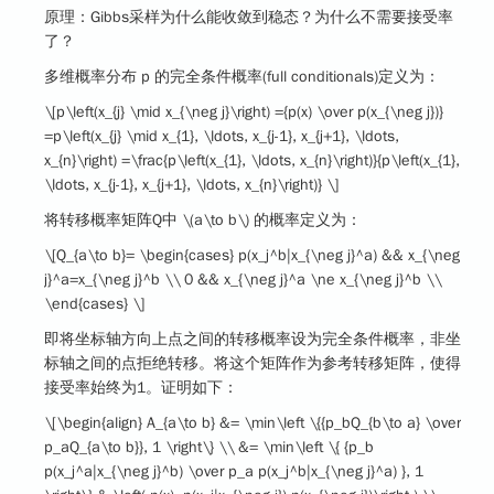
原理：
Gibbs采样为什么能收敛到稳态？为什么不需要接受率
了？
多维概率分布 p 的完全条件概率(full conditionals)定义为：
\[p\left(x_{j} \mid x_{\neg j}\right) ={p(x) \over p(x_{\neg j})}
=p\left(x_{j} \mid x_{1}, \ldots, x_{j-1}, x_{j+1}, \ldots,
x_{n}\right) =\frac{p\left(x_{1}, \ldots, x_{n}\right)}{p\left(x_{1},
\ldots, x_{j-1}, x_{j+1}, \ldots, x_{n}\right)} \]
将转移概率矩阵Q中
\(a\to b\)
的概率定义为：
\[Q_{a\to b}= \begin{cases} p(x_j^b|x_{\neg j}^a) && x_{\neg
j}^a=x_{\neg j}^b \\ 0 && x_{\neg j}^a \ne x_{\neg j}^b \\
\end{cases} \]
即将坐标轴方向上点之间的转移概率设为完全条件概率，非坐
标轴之间的点拒绝转移。将这个矩阵作为参考转移矩阵，使得
接受率始终为1。证明如下：
\[\begin{align} A_{a\to b} &= \min\left \{{p_bQ_{b\to a} \over
p_aQ_{a\to b}}, 1 \right\} \\ &= \min\left \{ {p_b
p(x_j^a|x_{\neg j}^b) \over p_a p(x_j^b|x_{\neg j}^a) }, 1