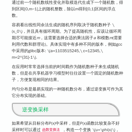
通过前一个随机数线性变化并取模迭代生成下一个随机数，得
到区间[0,m−1]上的随机整数，除以m得到[0,1]区间的浮点
数。
容易看出线性同余法生成的随机序列取决于随机数种子
\
(x_0\)
，并且具有循环周期。为了提高随机性，应该让循环周
期尽可能接近
m
，这需要选择合适的乘法因子
a
和模数
m
(需要
利用代数和群理论)。具体实现中有多种不同的版本，例如gcc
中采用的glibc版本:
\(a=1103515245,\ c=12345,\
m=2^{31}-1\)
.
在应用时常常选择当前的时间戳作为随机数种子来生成随机
数，但是在共享机器学习模型时往往设置一个固定的随机数种
子，方便复现相同的结果。
均匀分布是最易实现的一种随机数分布，通过逆变换可作为其
它分布实现的基础。
逆变换采样
如果希望从目标分布P(x)中采样，但是P(x)函数比较复杂不好
采样时可以通过
，构造一个变换
\(u=\phi(x)\)
，
函数变换法