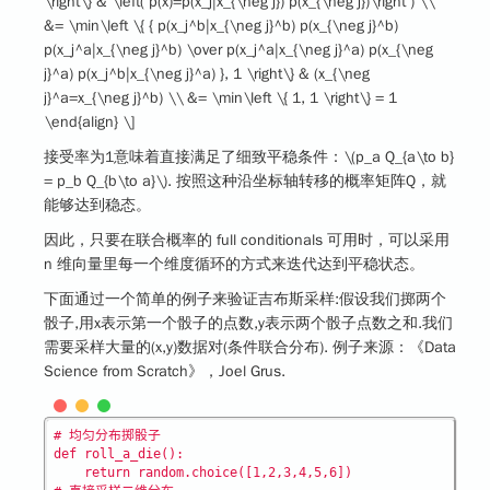
\right\} & \left( p(x)=p(x_j|x_{\neg j}) p(x_{\neg j})\right ) \\
&= \min\left \{ { p(x_j^b|x_{\neg j}^b) p(x_{\neg j}^b)
p(x_j^a|x_{\neg j}^b) \over p(x_j^a|x_{\neg j}^a) p(x_{\neg
j}^a) p(x_j^b|x_{\neg j}^a) }, 1 \right\} & (x_{\neg
j}^a=x_{\neg j}^b) \\ &= \min\left \{ 1, 1 \right\} = 1
\end{align} \]
接受率为1意味着直接满足了细致平稳条件：
\(p_a Q_{a\to b}
= p_b Q_{b\to a}\)
. 按照这种沿坐标轴转移的概率矩阵Q，就
能够达到稳态。
因此，只要在联合概率的 full conditionals 可用时，可以采用
n 维向量里每一个维度循环的方式来迭代达到平稳状态。
下面通过一个简单的例子来验证吉布斯采样:假设我们掷两个
骰子,用x表示第一个骰子的点数,y表示两个骰子点数之和.我们
需要采样大量的(x,y)数据对(条件联合分布). 例子来源：《Data
Science from Scratch》，Joel Grus.
# 均匀分布掷骰子

def roll_a_die():

    return random.choice([1,2,3,4,5,6])
