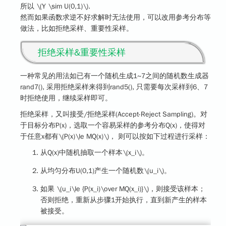
所以
\(Y \sim U(0,1)\)
.
然而如果函数求逆不好求解时无法使用，可以改用
参考分布
等
做法，比如拒绝采样、重要性采样。
拒绝采样&重要性采样
一种常见的用法如已有一个随机生成1~7之间的随机数生成器
rand7(), 采用拒绝采样来得到rand5(), 只需要每次采样到6、7
时拒绝使用，继续采样即可。
拒绝采样
，又叫接受/拒绝采样(Accept-Reject Sampling)。对
于目标分布P(x)，选取一个容易采样的参考分布Q(x)，使得对
于任意x都有
\(P(x)\le MQ(x)\)
， 则可以按如下过程进行采样：
从Q(x)中随机抽取一个样本
\(x_i\)
。
从均匀分布U(0,1)产生一个随机数
\(u_i\)
。
如果
\(u_i\le {P(x_i)\over MQ(x_i)}\)
，则接受该样本；
否则拒绝，重新从步骤1开始执行，直到新产生的样本
被接受。