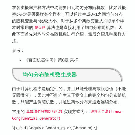
在各类概率抽样方法中均需要用到均匀分布随机数，比如以概
率p决定是否采样某个样本，可以通过生成0~1之间均匀分布
的随机变量与p比较大小。对于从多个离散变量从抽取单个样
本时常用的
算法也是直接利用了均匀分布随机数。因
轮盘赌
此下面首先对均匀分布随机数进行介绍，然后介绍几种采样方
法。
参考：
《百面机器学习》第8章 采样
均匀分布随机数生成器
由于计算机程序是确定性的，并且只能处理离散状态值（不能
无限微分），因此并不能产生真正意义上的完全均匀分布随机
数，只能产生伪随机数，并通过离散分布来逼近连续分布。
常用的
实现方式为：
离散均匀分布伪随机数
线性同余法(Linear
Congruential Generator)
\[x_{t+1} \equiv a \cdot x_{t}+c\ (\bmod m) \]