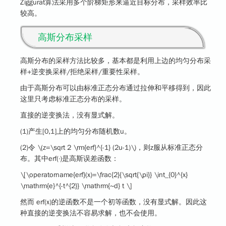
Ziggurat算法采用多个阶梯矩形来逼近目标分布，采样效率比
较高。
高斯分布采样
高斯分布的采样方法比较多，基本都是利用上边的均匀分布采
样+逆变换采样/拒绝采样/重要性采样。
由于高斯分布可以由标准正态分布通过拉伸和平移得到，因此
这里只考虑标准正态分布的采样。
直接的逆变换法
，没有显式解。
(1)产生[0,1]上的均匀分布随机数u。
(2)令
\(z=\sqrt 2 \rm{erf}^{-1} (2u-1)\)
，则z服从标准正态分
布。其中erf(·)是高斯误差函数：
\[\operatorname{erf}(x)=\frac{2}{\sqrt{\pi}} \int_{0}^{x}
\mathrm{e}^{-t^{2}} \mathrm{~d} t \]
然而 erf(x)的逆函数不是一个初等函数，没有显式解。因此这
种直接的逆变换法不容易求解，也不会使用。