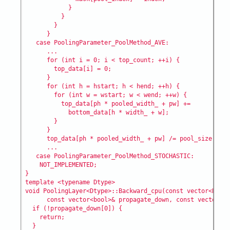
            }

          }

        }

      }

   case PoolingParameter_PoolMethod_AVE:

      ...

      for (int i = 0; i < top_count; ++i) {

        top_data[i] = 0;

      }

      for (int h = hstart; h < hend; ++h) {

        for (int w = wstart; w < wend; ++w) {

          top_data[ph * pooled_width_ + pw] +=

            bottom_data[h * width_ + w];

        }

      }

      top_data[ph * pooled_width_ + pw] /= pool_size;

      ...

   case PoolingParameter_PoolMethod_STOCHASTIC:

    NOT_IMPLEMENTED;

}

template <typename Dtype>

void PoolingLayer<Dtype>::Backward_cpu(const vector<Blob<
      const vector<bool>& propagate_down, const vector<Bl
  if (!propagate_down[0]) {

    return;

  }
