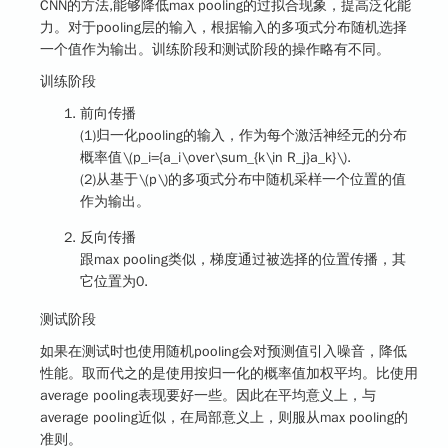
CNN的方法,能够降低max pooling的过拟合现象，提高泛化能
力。对于pooling层的输入，根据输入的多项式分布随机选择
一个值作为输出。训练阶段和测试阶段的操作略有不同。
训练阶段
前向传播
(1)归一化pooling的输入，作为每个激活神经元的分布
概率值
\(p_i={a_i\over\sum_{k\in R_j}a_k}\)
.
(2)从基于
\(p\)
的多项式分布中随机采样一个位置的值
作为输出。
反向传播
跟max pooling类似，梯度通过被选择的位置传播，其
它位置为0.
测试阶段
如果在测试时也使用随机pooling会对预测值引入噪音，降低
性能。取而代之的是使用按归一化的概率值加权平均。比使用
average pooling表现要好一些。因此在平均意义上，与
average pooling近似，在局部意义上，则服从max pooling的
准则。