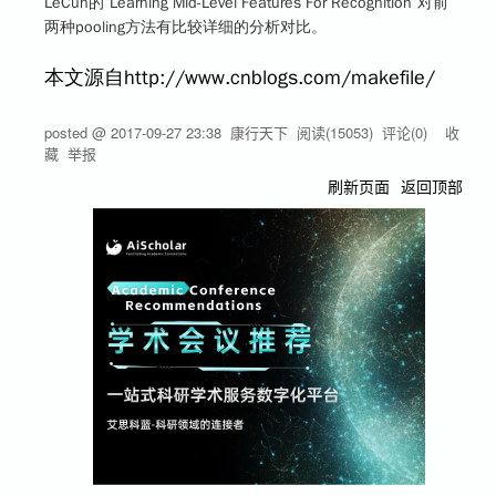
LeCun的“Learning Mid-Level Features For Recognition”对前
两种pooling方法有比较详细的分析对比。
本文源自http://www.cnblogs.com/makefile/
posted @
2017-09-27 23:38
康行天下
阅读(
15053
) 评论(
0
)
收
藏
举报
刷新页面
返回顶部