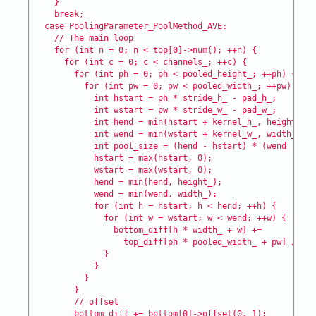
    }

    break;

  case PoolingParameter_PoolMethod_AVE:

    // The main loop

    for (int n = 0; n < top[0]->num(); ++n) {

      for (int c = 0; c < channels_; ++c) {

        for (int ph = 0; ph < pooled_height_; ++ph) {

          for (int pw = 0; pw < pooled_width_; ++pw) {

            int hstart = ph * stride_h_ - pad_h_;

            int wstart = pw * stride_w_ - pad_w_;

            int hend = min(hstart + kernel_h_, height_ + 
            int wend = min(wstart + kernel_w_, width_ + p
            int pool_size = (hend - hstart) * (wend - wst
            hstart = max(hstart, 0);

            wstart = max(wstart, 0);

            hend = min(hend, height_);

            wend = min(wend, width_);

            for (int h = hstart; h < hend; ++h) {

              for (int w = wstart; w < wend; ++w) {

                bottom_diff[h * width_ + w] +=

                  top_diff[ph * pooled_width_ + pw] / poo
              }

            }

          }

        }

        // offset

        bottom_diff += bottom[0]->offset(0, 1);
