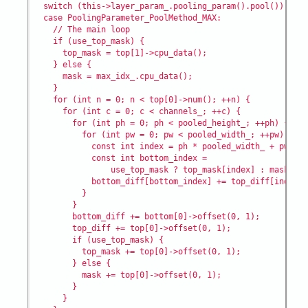
  switch (this->layer_param_.pooling_param().pool()) {

  case PoolingParameter_PoolMethod_MAX:

    // The main loop

    if (use_top_mask) {

      top_mask = top[1]->cpu_data();

    } else {

      mask = max_idx_.cpu_data();

    }

    for (int n = 0; n < top[0]->num(); ++n) {

      for (int c = 0; c < channels_; ++c) {

        for (int ph = 0; ph < pooled_height_; ++ph) {

          for (int pw = 0; pw < pooled_width_; ++pw) {

            const int index = ph * pooled_width_ + pw;

            const int bottom_index =

                use_top_mask ? top_mask[index] : mask[ind
            bottom_diff[bottom_index] += top_diff[index];

          }

        }

        bottom_diff += bottom[0]->offset(0, 1);

        top_diff += top[0]->offset(0, 1);

        if (use_top_mask) {

          top_mask += top[0]->offset(0, 1);

        } else {

          mask += top[0]->offset(0, 1);

        }

      }
