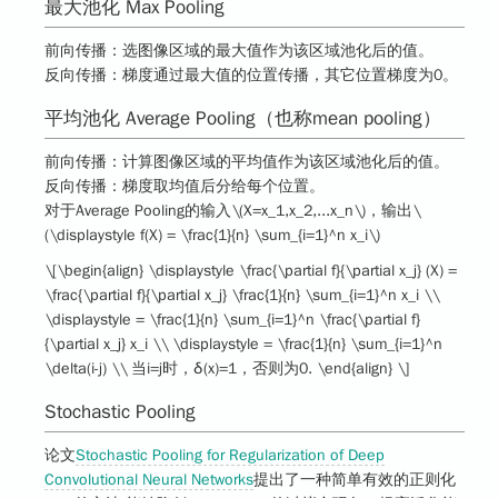
最大池化 Max Pooling
前向传播：选图像区域的最大值作为该区域池化后的值。
反向传播：梯度通过最大值的位置传播，其它位置梯度为0。
平均池化 Average Pooling（也称mean pooling）
前向传播：计算图像区域的平均值作为该区域池化后的值。
反向传播：梯度取均值后分给每个位置。
对于Average Pooling的输入
\(X=x_1,x_2,...x_n\)
，输出
\
(\displaystyle f(X) = \frac{1}{n} \sum_{i=1}^n x_i\)
\[\begin{align} \displaystyle \frac{\partial f}{\partial x_j} (X) =
\frac{\partial f}{\partial x_j} \frac{1}{n} \sum_{i=1}^n x_i \\
\displaystyle = \frac{1}{n} \sum_{i=1}^n \frac{\partial f}
{\partial x_j} x_i \\ \displaystyle = \frac{1}{n} \sum_{i=1}^n
\delta(i-j) \\ 当i=j时，δ(x)=1，否则为0. \end{align} \]
Stochastic Pooling
论文
Stochastic Pooling for Regularization of Deep
Convolutional Neural Networks
提出了一种简单有效的正则化