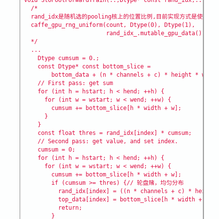
  /*

  rand_idx是随机选的pooling核上的位置比例,目前实现方式是使用
  caffe_gpu_rng_uniform(count, Dtype(0), Dtype(1),

                        rand_idx_.mutable_gpu_data());

  */

  ...

    Dtype cumsum = 0.;

    const Dtype* const bottom_slice =

        bottom_data + (n * channels + c) * height * width
    // First pass: get sum

    for (int h = hstart; h < hend; ++h) {

      for (int w = wstart; w < wend; ++w) {

        cumsum += bottom_slice[h * width + w];

      }

    }

    const float thres = rand_idx[index] * cumsum;

    // Second pass: get value, and set index.

    cumsum = 0;

    for (int h = hstart; h < hend; ++h) {

      for (int w = wstart; w < wend; ++w) {

        cumsum += bottom_slice[h * width + w];

        if (cumsum >= thres) {// 轮盘赌，均匀分布

          rand_idx[index] = ((n * channels + c) * height 
          top_data[index] = bottom_slice[h * width + w];

          return;

        }
