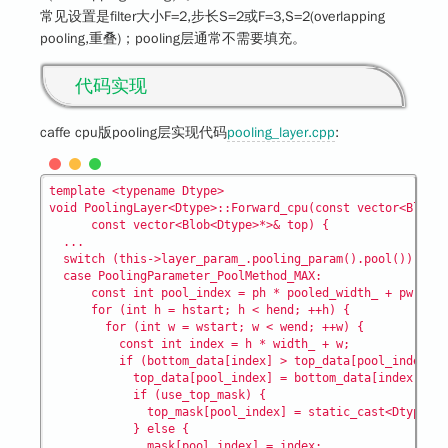
常见设置是filter大小F=2,步长S=2或F=3,S=2(overlapping
pooling,重叠)；pooling层通常不需要填充。
代码实现
caffe cpu版pooling层实现代码
pooling_layer.cpp
:
template <typename Dtype>

void PoolingLayer<Dtype>::Forward_cpu(const vector<Blob<D
      const vector<Blob<Dtype>*>& top) {

  ...

  switch (this->layer_param_.pooling_param().pool()) {

  case PoolingParameter_PoolMethod_MAX:

  	  const int pool_index = ph * pooled_width_ + pw;

      for (int h = hstart; h < hend; ++h) {

        for (int w = wstart; w < wend; ++w) {

          const int index = h * width_ + w;

          if (bottom_data[index] > top_data[pool_index]) 
            top_data[pool_index] = bottom_data[index];

            if (use_top_mask) {

              top_mask[pool_index] = static_cast<Dtype>(i
            } else {

              mask[pool_index] = index;
