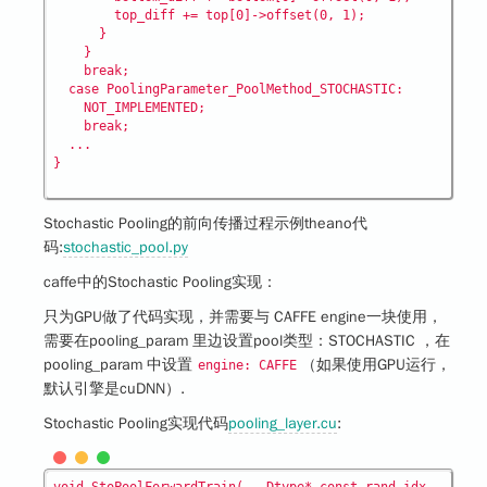
        top_diff += top[0]->offset(0, 1);

      }

    }

    break;

  case PoolingParameter_PoolMethod_STOCHASTIC:

    NOT_IMPLEMENTED;

    break;

  ...

Stochastic Pooling的前向传播过程示例theano代
码:
stochastic_pool.py
caffe中的Stochastic Pooling实现
：
只为GPU做了代码实现，并需要与 CAFFE engine一块使用，
需要在pooling_param 里边设置pool类型：STOCHASTIC ，在
pooling_param 中设置
（如果使用GPU运行，
engine: CAFFE
默认引擎是cuDNN）.
Stochastic Pooling实现代码
pooling_layer.cu
:
void StoPoolForwardTrain(..,Dtype* const rand_idx,..) {
