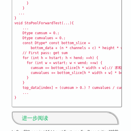
      }

    }

  ...

}

void StoPoolForwardTest(...){

    ...

    Dtype cumsum = 0.;

    Dtype cumvalues = 0.;

    const Dtype* const bottom_slice =

        bottom_data + (n * channels + c) * height * width
    // First pass: get sum

    for (int h = hstart; h < hend; ++h) {

      for (int w = wstart; w < wend; ++w) {

        cumsum += bottom_slice[h * width + w];// 求和

        cumvalues += bottom_slice[h * width + w] * bott
      }

    }

    top_data[index] = (cumsum > 0.) ? cumvalues / cumsum 
    ...

进一步阅读