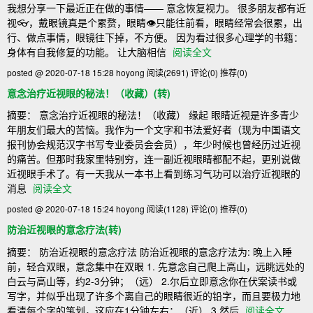
我想分享一下最近正在做的事情—— 意念恢复视力。 很多朋友都有近
视👓，戴眼镜真是个累赘，眼睛👁️只能往前看，眼睛经常会很累，出
行、做点事情，眼镜往下掉，不方便。 因为看过很多心理学的书籍：
身体有自我修复的功能。 让大脑相信
阅读全文
posted @ 2020-07-18 15:28 hoyong
阅读(2691)
评论(0)
推荐(0)
意念治疗近视眼的秘法！（收藏）(转)
摘要： 意念治疗近视眼的秘法！（收藏） 缘起 眼睛近视是许多青少
年朋友们最大的苦恼。我作为一个文字和书法爱好者（现为中国语文
报刊协会规范汉字书写专业委员会会员），年少时候也曾经历过近视
的痛苦。但那时我家里特别穷，连一副近视眼睛都配不起，更别说做
近视眼手术了。有一天我从一本书上看到练习气功可以治疗近视眼的
消息
阅读全文
posted @ 2020-07-18 15:24 hoyong
阅读(1128)
评论(0)
推荐(0)
防治近视眼的意念疗法(转)
摘要： 防治近视眼的意念疗法 防治近视眼的意念疗法为: 晩上入睡
前，轻合双眼，意念集中在双眼 1. 先意念自己爬上高山，远眺远处的
白云与高山等，约2-3分钟；（远） 2.尔后立即意念你在伏案读书或
写字，并似乎出现了许多个离自己的眼睛很近的铅字，而且要极力地
看清每个字的笔划，这应在1分钟左右；（近） 3.然后
阅读全文