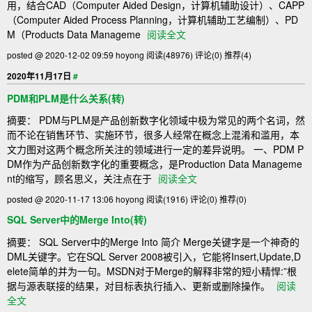
用，结合CAD（Computer Aided Design，计算机辅助设计）、CAPP
（Computer Aided Process Planning，计算机辅助工艺编制）、PD
M（Products Data Manageme
阅读全文
posted @ 2020-12-02 09:59 hoyong
阅读(48976)
评论(0)
推荐(4)
2020年11月17日
#
PDM和PLM是什么关系(转)
摘要： PDM与PLM是产品创新数字化领域中极为常见的两个名词，然
而不论在销售环节、实施环节，很多人经常在概念上混淆和滥用，本
文力图对这两个概念所关注的领域进行一定的差异说明。 一、PDM P
DM作为产品创新数字化的重要概念，是Production Data Manageme
nt的缩写，顾名思义，关注点在于
阅读全文
posted @ 2020-11-17 13:06 hoyong
阅读(1916)
评论(0)
推荐(0)
SQL Server中的Merge Into(转)
摘要： SQL Server中的Merge Into 简介 Merge关键字是一个神奇的
DML关键字。它在SQL Server 2008被引入，它能将Insert,Update,D
elete简单的并为一句。MSDN对于Merge的解释非常的短小精悍:”根
据与源表联接的结果，对目标表执行插入、更新或删除操作。
阅读
全文