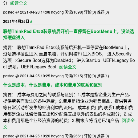
分
阅读全文
posted @ 2021-04-28 14:08 hoyong
阅读(1098)
评论(0)
推荐(0)
2021年4月25日
#
联想ThinkPad E450装系统后开机一直停留在BootMenu上，没法选
择硬盘进入
摘要： 联想ThinkPad E450装系统后开机一直停留在BootMenu上，
没法选择硬盘进入 重启电脑，开机时按F1进入BIOS； 进入Security
选项-->Secure Boot选择为Disabled； 进入StartUp--UEFI/Legacy Bo
ot 选项，UEFI/Legacy Boot
阅读全文
posted @ 2021-04-25 10:25 hoyong
阅读(7915)
评论(0)
推荐(1)
什么是成本，什么是费用，成本和费用的联系和区别
摘要： 成本与费用之间的联系与区别：1.成本是指企业为生产产品、
提供劳务而发生的各种耗费；2.费用是指企业为销售商品、提供劳务
等日常活动所发生的经济利益的流出。·成本和费用的联系1.成本和费
用都是企业除偿债性支出和分配性支出以外的支出的构成部分；2.成
本和费用都是企业经济资源的耗费；3.期末应将当期已销产品
阅读全
文
posted @ 2021-04-25 10:20 hoyong
阅读(2661)
评论(0)
推荐(0)