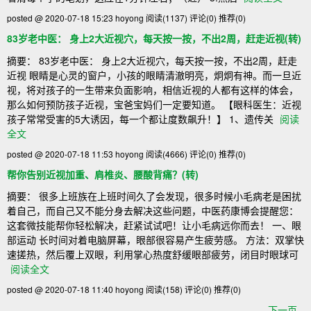
posted @ 2020-07-18 15:23 hoyong
阅读(1137)
评论(0)
推荐(0)
83岁老中医： 身上2大近视穴，每天按一按，不出2周，赶走近视(转)
摘要： 83岁老中医： 身上2大近视穴，每天按一按，不出2周，赶走
近视 眼睛是心灵的窗户，小孩的眼睛清澈明亮，炯炯有神。而一旦近
视，将对孩子的一生带来负面影响，相信近视的人都有这样的体会，
那么如何预防孩子近视，宝爸宝妈们一定要知道。 【眼科医生：近视
孩子常常受害的5大诱因，每一个都让度数飙升！】 1、遗传关
阅读
全文
posted @ 2020-07-18 11:53 hoyong
阅读(4666)
评论(0)
推荐(0)
帮你告别近视加重、肩椎炎、腰酸背痛？(转)
摘要： 很多上班族在上班时间久了会发现，很多时候小毛病老是困扰
着自己，而自己又不能分身去解决这些问题，中医药康博会提醒您：
这套微技能帮你轻松解决，赶紧试试吧！让小毛病远你而去！ 一、眼
部运动 长时间对着电脑屏幕，眼部很容易产生疲劳感。 方法：双掌快
速搓热，然后覆上双眼，利用掌心热度舒缓眼部疲劳，闭目时眼球可
阅读全文
posted @ 2020-07-18 11:40 hoyong
阅读(158)
评论(0)
推荐(0)
下一页