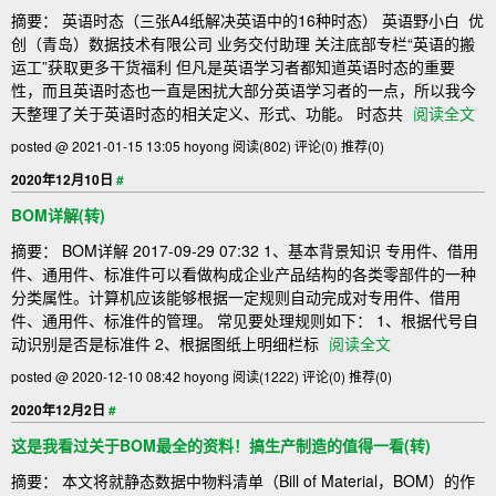
摘要： 英语时态（三张A4纸解决英语中的16种时态） 英语野小白 ​ 优
创（青岛）数据技术有限公司 业务交付助理 关注底部专栏“英语的搬
运工”获取更多干货福利 但凡是英语学习者都知道英语时态的重要
性，而且英语时态也一直是困扰大部分英语学习者的一点，所以我今
天整理了关于英语时态的相关定义、形式、功能。 时态共
阅读全文
posted @ 2021-01-15 13:05 hoyong
阅读(802)
评论(0)
推荐(0)
2020年12月10日
#
BOM详解(转)
摘要： BOM详解 2017-09-29 07:32 1、基本背景知识 专用件、借用
件、通用件、标准件可以看做构成企业产品结构的各类零部件的一种
分类属性。计算机应该能够根据一定规则自动完成对专用件、借用
件、通用件、标准件的管理。 常见要处理规则如下： 1、根据代号自
动识别是否是标准件 2、根据图纸上明细栏标
阅读全文
posted @ 2020-12-10 08:42 hoyong
阅读(1222)
评论(0)
推荐(0)
2020年12月2日
#
这是我看过关于BOM最全的资料！搞生产制造的值得一看(转)
摘要： 本文将就静态数据中物料清单（Bill of Material，BOM）的作