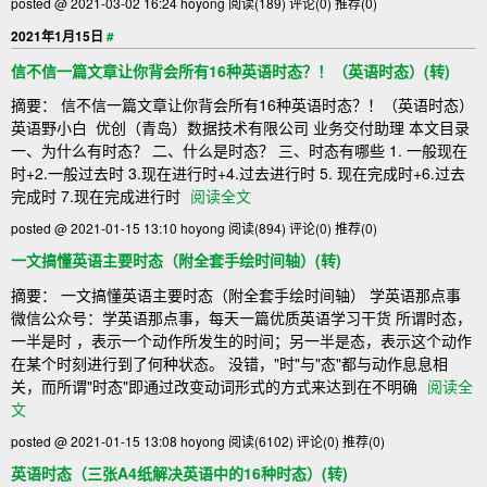
posted @ 2021-03-02 16:24 hoyong
阅读(189)
评论(0)
推荐(0)
2021年1月15日
#
信不信一篇文章让你背会所有16种英语时态？！（英语时态）(转)
摘要： 信不信一篇文章让你背会所有16种英语时态？！（英语时态）
英语野小白 ​ 优创（青岛）数据技术有限公司 业务交付助理 本文目录
一、为什么有时态？ 二、什么是时态？ 三、时态有哪些 1. 一般现在
时+2.一般过去时 3.现在进行时+4.过去进行时 5. 现在完成时+6.过去
完成时 7.现在完成进行时
阅读全文
posted @ 2021-01-15 13:10 hoyong
阅读(894)
评论(0)
推荐(0)
一文搞懂英语主要时态（附全套手绘时间轴）(转)
摘要： 一文搞懂英语主要时态（附全套手绘时间轴） 学英语那点事
微信公众号：学英语那点事，每天一篇优质英语学习干货 所谓时态，
一半是时 ，表示一个动作所发生的时间；另一半是态，表示这个动作
在某个时刻进行到了何种状态。 没错，"时"与"态"都与动作息息相
关，而所谓"时态"即通过改变动词形式的方式来达到在不明确
阅读全
文
posted @ 2021-01-15 13:08 hoyong
阅读(6102)
评论(0)
推荐(0)
英语时态（三张A4纸解决英语中的16种时态）(转)