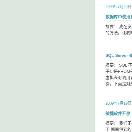
2009年7月29日
数据库中使用自
摘要： 我在
的方法。让我
SQL Serv
摘要： SQ
子句是FRO
虚拟表对调用
骤。下面是对应用
2009年7月19日
敏捷软件开发-
摘要： 我们
于 面面俱到的