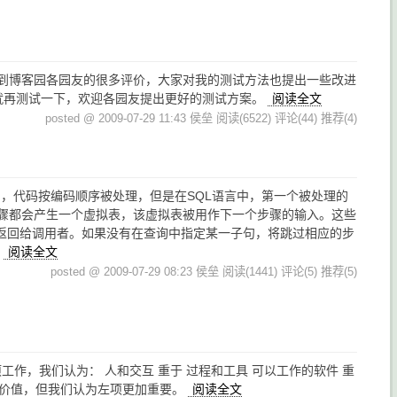
，得到博客园各园友的很多评价，大家对我的测试方法也提出一些改进
天就再测试一下，欢迎各园友提出更好的测试方案。
阅读全文
posted @ 2009-07-29 11:43 侯垒
阅读(6522)
评论(44)
推荐(4)
中，代码按编码顺序被处理，但是在SQL语言中，第一个被处理的
个步骤都会产生一个虚拟表，该虚拟表被用作下一个步骤的输入。这些
返回给调用者。如果没有在查询中指定某一子句，将跳过相应的步
。
阅读全文
posted @ 2009-07-29 08:23 侯垒
阅读(1441)
评论(5)
推荐(5)
作，我们认为： 人和交互 重于 过程和工具 可以工作的软件 重
也有价值，但我们认为左项更加重要。
阅读全文