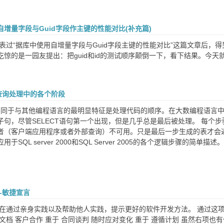
增量字段与Guid字段作主键的性能对比(补充篇)
发表过“据库中使用自增量字段与Guid字段主键的性能对比”这篇文章后
吃惊的是一园友提出：把guid和id的测试顺序颠倒一下，看下结果。今
er 查询处理中的各个阶段
L 不同于与其他编程语言的最明显特征是处理代码的顺序。在大数编程语言
M子句，尽管SELECT语句第一个出现，但是几乎总是最后被处理。 每
者（客户端应用程序或者外部查询）不可用。只是最后一步生成的表才会
于SQL server 2000和SQL Server 2005的各个逻辑步骤的简单描述
-敏捷宣言
正在通过亲身实践以及帮助他人实践，提示更好的软件开发方法。 通过这项工
文档 客户合作 重于 合同谈判 随时应对变化 重于 遵循计划 虽然右项