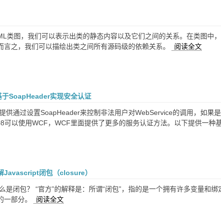
UML类图，我们可以表示出类的静态内容以及它们之间的关系。在类图中
而言之，我们可以描绘出类之间所有源码级的依赖关系。
阅读全文
e基于SoapHeader实现安全认证
供通过设置SoapHeader来控制非法用户对WebService的调用，如果是W
io 2008可以使用WCF，WCF里面提供了更多的服务认证方法。以下提供一种
vascript闭包（closure）
什么是闭包？ “官方”的解释是：所谓“闭包”，指的是一个拥有许多变量
的一部分。
阅读全文