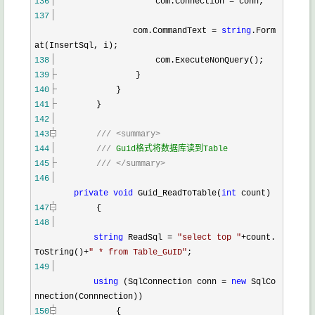
136
com.Connection
=
conn;
137
com.CommandText
=
string
.Form
at(InsertSql, i);
138
com.ExecuteNonQuery();
139
}
140
}
141
}
142
143
///
<summary>
144
///
Guid格式将数据库读到Table
145
///
</summary>
146
private
void
Guid_ReadToTable(
int
count)
147
{
148
string
ReadSql
=
"
select top
"
+
count.
ToString()
+
"
* from Table_GuID
"
;
149
using
(SqlConnection conn
=
new
SqlCo
nnection(Connnection))
150
{