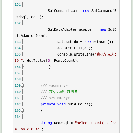
151
SqlCommand com
=
new
SqlCommand(R
eadSql, conn);
152
SqlDataAdapter adapter
=
new
SqlD
ataAdapter(com);
153
DataSet ds
=
new
DataSet();
154
adapter.Fill(ds);
155
Console.WriteLine(
"
数据记录为:
{0}
"
, ds.Tables[
0
].Rows.Count);
156
}
157
}
158
159
///
<summary>
160
///
数据记录行数测试
161
///
</summary>
162
private
void
Guid_Count()
163
{
164
string
ReadSql
=
"
select Count(*) fro
m Table_Guid
"
;