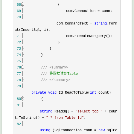
68
{
69
com.Connection
=
conn;
70
com.CommandText
=
string
.Form
at(InsertSql, i);
71
com.ExecuteNonQuery();
72
}
73
}
74
}
75
76
///
<summary>
77
///
将数据读到Table
78
///
</summary>
79
private
void
Id_ReadToTable(
int
count)
80
{
81
string
ReadSql
=
"
select top
"
+
coun
t.ToString()
+
"
* from Table_Id
"
;
82
using
(SqlConnection conn
=
new
SqlCo