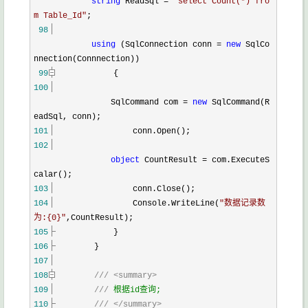
string
ReadSql
=
"
select Count(*) fro
m Table_Id
"
;
98
using
(SqlConnection conn
=
new
SqlCo
nnection(Connnection))
99
{
100
SqlCommand com
=
new
SqlCommand(R
eadSql, conn);
101
conn.Open();
102
object
CountResult
=
com.ExecuteS
calar();
103
conn.Close();
104
Console.WriteLine(
"
数据记录数
为:{0}
"
,CountResult);
105
}
106
}
107
108
///
<summary>
109
///
根据id查询;
110
///
</summary>