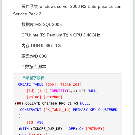
操作系统:windows server 2003 R2 Enterprise Edition
Service Pack 2
数据库:MS SQL 2005
CPU:Intel(R) Pentium(R) 4 CPU 3.40GHz
内存:DDRⅡ 667 1G
硬盘:WD 80G
2.数据库脚本
--
自增量字段表
CREATE
TABLE
[
dbo
]
.
[
Table_Id
]
(
[
Id
]
[
int
]
IDENTITY
(
1
,
1
)
NOT
NULL
,
[
Value
]
[
varchar
]
(
50
) COLLATE Chinese_PRC_CI_AS
NULL
,
CONSTRAINT
[
PK_Table_Id
]
PRIMARY
KEY
CLUSTERED
(
[
Id
]
ASC
)
WITH
(IGNORE_DUP_KEY
=
OFF
)
ON
[
PRIMARY
]