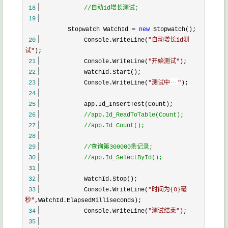
18
//
自动id增长测试;
19
Stopwatch WatchId
=
new
Stopwatch();
20
Console.WriteLine(
"
自动增长id测
试
"
);
21
Console.WriteLine(
"
开始测试
"
);
22
WatchId.Start();
23
Console.WriteLine(
"
测试中
"
);
24
25
app.Id_InsertTest(Count);
26
//
app.Id_ReadToTable(Count);
27
//
app.Id_Count();
28
29
//
查询第300000条记录;
30
//
app.Id_SelectById();
31
32
WatchId.Stop();
33
Console.WriteLine(
"
时间为{0}毫
秒
"
,WatchId.ElapsedMilliseconds);
34
Console.WriteLine(
"
测试结束
"
);
35