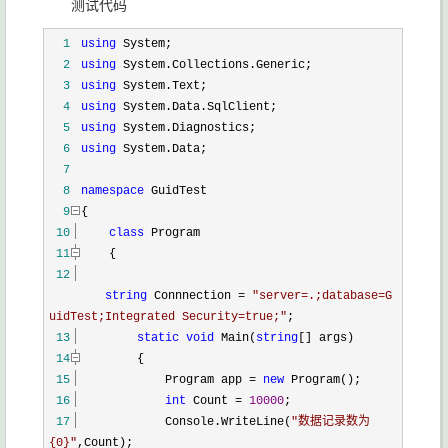
测试代码
1
using
System;
2
using
System.Collections.Generic;
3
using
System.Text;
4
using
System.Data.SqlClient;
5
using
System.Diagnostics;
6
using
System.Data;
7
8
namespace
GuidTest
9
{
10
class
Program
11
{
12
string
Connnection
=
"
server=.;database=G
uidTest;Integrated Security=true;
"
;
13
static
void
Main(
string
[] args)
14
{
15
Program app
=
new
Program();
16
int
Count
=
10000
;
17
Console.WriteLine(
"
数据记录数为
{0}
"
,Count);