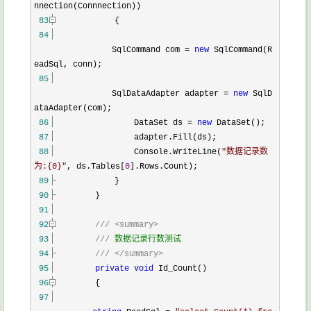
nnection(Connnection))
83
{
84
SqlCommand com
=
new
SqlCommand(R
eadSql, conn);
85
SqlDataAdapter adapter
=
new
SqlD
ataAdapter(com);
86
DataSet ds
=
new
DataSet();
87
adapter.Fill(ds);
88
Console.WriteLine(
"
数据记录数
为:{0}
"
, ds.Tables[
0
].Rows.Count);
89
}
90
}
91
92
///
<summary>
93
///
数据记录行数测试
94
///
</summary>
95
private
void
Id_Count()
96
{
97