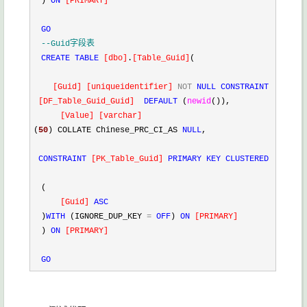
)
ON
[
PRIMARY
]
GO
--
Guid字段表
CREATE
TABLE
[
dbo
]
.
[
Table_Guid
]
(
[
Guid
]
[
uniqueidentifier
]
NOT
NULL
CONSTRAINT
[
DF_Table_Guid_Guid
]
DEFAULT
(
newid
()),
[
Value
]
[
varchar
]
(
50
) COLLATE Chinese_PRC_CI_AS
NULL
,
CONSTRAINT
[
PK_Table_Guid
]
PRIMARY
KEY
CLUSTERED
(
[
Guid
]
ASC
)
WITH
(IGNORE_DUP_KEY
=
OFF
)
ON
[
PRIMARY
]
)
ON
[
PRIMARY
]
GO