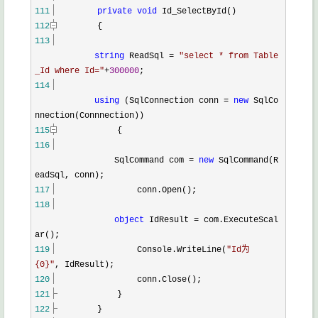
111
private
void
Id_SelectById()
112
{
113
string
ReadSql
=
"
select * from Table
_Id where Id=
"
+
300000
;
114
using
(SqlConnection conn
=
new
SqlCo
nnection(Connnection))
115
{
116
SqlCommand com
=
new
SqlCommand(R
eadSql, conn);
117
conn.Open();
118
object
IdResult
=
com.ExecuteScal
ar();
119
Console.WriteLine(
"
Id为
{0}
"
, IdResult);
120
conn.Close();
121
}
122
}