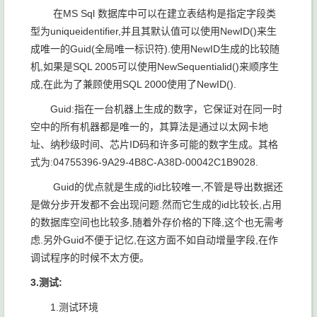
在MS Sql 数据库中可以在建立表结构是指定字段类
型为uniqueidentifier,并且其默认值可以使用NewID()来生
成唯一的Guid(全局唯一标识符).使用NewID生成的比较随
机,如果是SQL 2005可以使用NewSequentialid()来顺序生
成,在此为了兼顾使用SQL 2000使用了NewID().
Guid:指在一台机器上生成的数字，它保证对在同一时
空中的所有机器都是唯一的，其算法是通过以太网卡地
址、纳秒级时间、芯片ID码和许多可能的数字生成。其格
式为:04755396-9A29-4B8C-A38D-00042C1B9028.
Guid的优点就是生成的id比较唯一,不管是导出数据还
是做分步开发都不会出现问题.然而它生成的id比较长,占用
的数据库空间也比较多,随着外存价格的下降,这个也无需考
虑.另外Guid不便于记忆,在这方面不如自动增量字段,在作
调试程序的时候不太方便。
3.测试:
1.测试环境