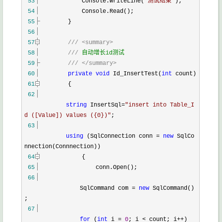
53
Console.WriteLine(
"
测试结束
"
);
54
Console.Read();
55
}
56
57
///
<summary>
58
///
自动增长id测试
59
///
</summary>
60
private
void
Id_InsertTest(
int
count)
61
{
62
string
InsertSql
=
"
insert into Table_I
d ([Value]) values ({0})
"
;
63
using
(SqlConnection conn
=
new
SqlCo
nnection(Connnection))
64
{
65
conn.Open();
66
SqlCommand com
=
new
SqlCommand()
;
67
for
(
int
i
=
0
; i
<
count; i
++
)