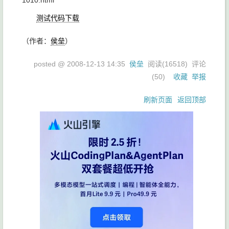
1010.html
测试代码下载
（作者：
侯垒
）
posted @
2008-12-13 14:35
侯垒
阅读(
16518
) 评论
(
50
)
收藏
举报
刷新页面
返回顶部