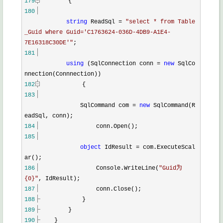
179
{
180
string
ReadSql
=
"
select * from Table
_Guid where Guid='C1763624-036D-4DB9-A1E4-
7E16318C30DE'
"
;
181
using
(SqlConnection conn
=
new
SqlCo
nnection(Connnection))
182
{
183
SqlCommand com
=
new
SqlCommand(R
eadSql, conn);
184
conn.Open();
185
object
IdResult
=
com.ExecuteScal
ar();
186
Console.WriteLine(
"
Guid为
{0}
"
, IdResult);
187
conn.Close();
188
}
189
}
190
}