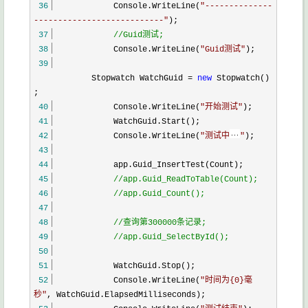
36
Console.WriteLine(
"
--------------
---------------------------
"
);
37
//
Guid测试;
38
Console.WriteLine(
"
Guid测试
"
);
39
Stopwatch WatchGuid
=
new
Stopwatch()
;
40
Console.WriteLine(
"
开始测试
"
);
41
WatchGuid.Start();
42
Console.WriteLine(
"
测试中
"
);
43
44
app.Guid_InsertTest(Count);
45
//
app.Guid_ReadToTable(Count);
46
//
app.Guid_Count();
47
48
//
查询第300000条记录;
49
//
app.Guid_SelectById();
50
51
WatchGuid.Stop();
52
Console.WriteLine(
"
时间为{0}毫
秒
"
, WatchGuid.ElapsedMilliseconds);