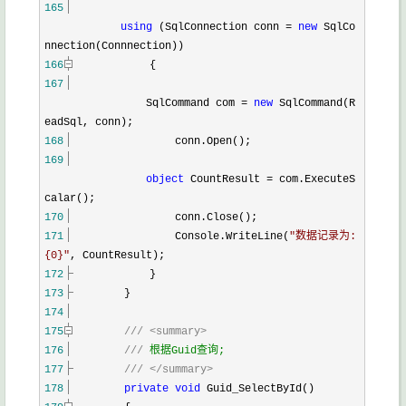
165
using
(SqlConnection conn
=
new
SqlCo
nnection(Connnection))
166
{
167
SqlCommand com
=
new
SqlCommand(R
eadSql, conn);
168
conn.Open();
169
object
CountResult
=
com.ExecuteS
calar();
170
conn.Close();
171
Console.WriteLine(
"
数据记录为:
{0}
"
, CountResult);
172
}
173
}
174
175
///
<summary>
176
///
根据Guid查询;
177
///
</summary>
178
private
void
Guid_SelectById()