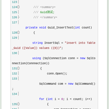
123
124
///
<summary>
125
///
Guid测试;
126
///
</summary>
127
private
void
Guid_InsertTest(
int
count)
128
{
129
string
InsertSql
=
"
insert into Table
_Guid ([Value]) values ({0})
"
;
130
using
(SqlConnection conn
=
new
SqlCo
nnection(Connnection))
131
{
132
conn.Open();
133
SqlCommand com
=
new
SqlCommand()
;
134
for
(
int
i
=
0
; i
<
count; i
++
)
135
{