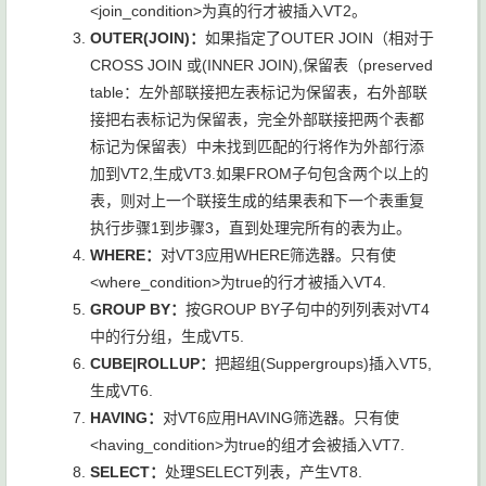
<join_condition>为真的行才被插入VT2。
OUTER(JOIN)：
如果指定了OUTER JOIN（相对于
CROSS JOIN 或(INNER JOIN),保留表（preserved
table：左外部联接把左表标记为保留表，右外部联
接把右表标记为保留表，完全外部联接把两个表都
标记为保留表）中未找到匹配的行将作为外部行添
加到VT2,生成VT3.如果FROM子句包含两个以上的
表，则对上一个联接生成的结果表和下一个表重复
执行步骤1到步骤3，直到处理完所有的表为止。
WHERE：
对VT3应用WHERE筛选器。只有使
<where_condition>为true的行才被插入VT4.
GROUP BY：
按GROUP BY子句中的列列表对VT4
中的行分组，生成VT5.
CUBE|ROLLUP：
把超组(Suppergroups)插入VT5,
生成VT6.
HAVING：
对VT6应用HAVING筛选器。只有使
<having_condition>为true的组才会被插入VT7.
SELECT：
处理SELECT列表，产生VT8.