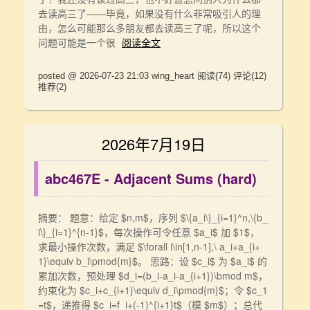
去读高三了——毕竟，如果没有什么非常吸引人的理
由，怎么可能那么多朋友都去读高三了呢，所以这个
问题可能是一个很
阅读全文
posted @ 2026-07-23 21:03 wing_heart
阅读(74)
评论(12)
推荐(2)
2026年7月19日
abc467E - Adjacent Sums (hard)
摘要： 题意：给定 $n,m$，序列 $\{a_i\}_{i=1}^n,\{b_
i\}_{i=1}^{n-1}$，每次操作可令任意 $a_i$ 加 $1$，
求最小操作次数，满足 $\forall i\in[1,n-1],\ a_i+a_{i+
1}\equiv b_i\pmod{m}$。 思路：设 $c_i$ 为 $a_i$ 的
累加次数，预处理 $d_i=(b_i-a_i-a_{i+1})\bmod m$，
约束化为 $c_i+c_{i+1}\equiv d_i\pmod{m}$；令 $c_1
=t$，递推得 $c_i=f_i+(-1)^{i+1}t$（模 $m$）；总代