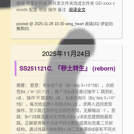
拖放 共享文件夹 把共享文件夹改成文件夹 GD-xxxx v
scode 配置 项目 操作 备注
阅读全文
posted @ 2025-11-28 10:30 wing_heart
阅读(31)
评论(0)
推荐(0)
2025年11月24日
SS251121C. 『秽土转生』 (reborn)
摘要： 题意：有$n$个点（$n \leq 3×10^5$），点颜
色$a_i \in \{0,1\}$ ，每个点$u$可通过操作`L`跳到$l_
u$ 、操作`R`跳到$r_u$ 。$q$次询问（$q \leq 3×10^
5$），每次给出两人初始点$x,y$ ，求两人选同类型
操作，至少跳几次所在点颜色不同，无解输出`-1`。思
路：$n^2$做法是对无序数对$(x,y)$状态建图跑最短
路。正解是将每个点走不同次数形成类似完美二叉树
结构，通过找最小$k$使$x,y$二叉树第$k$层有不同点