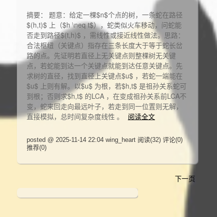
摘要： 题意：给定一棵$n$个点的树，一条蛇在路径
$(h,t)$ 上（$h \neq t$），蛇类似火车移动，问蛇能
否走到路径$(t,h)$ ，需线性或接近线性做法。思路：
合法枢纽（关键点）指存在三条长度大于等于蛇长岔
路的点。先证明若直径上无关键点则整棵树无关键
点，若蛇能到达一个关键点就能到达任意关键点。先
求树的直径，找到直径上关键点$u$ ，若蛇一端能在
$u$ 上则有解。以$u$ 为根，若$h,t$ 是祖孙关系蛇可
到根；否则求$h,t$ 的LCA ，在变成祖孙关系前LCA不
变，蛇来回走向最远叶子，若走到同一位置则无解，
直接模拟，总时间复杂度线性 。
阅读全文
posted @ 2025-11-14 22:04 wing_heart
阅读(32)
评论(0)
推荐(0)
下一页