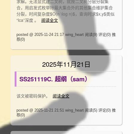
求解。无法显式建二叉树，就按二叉树分层分裂集
合，用启发式枚举除最大集合外的其他集合维护集合
分裂，时间复杂度$O(n \log n)$，查询时求$x,y$类似
“lca”深度 。
阅读全文
posted @ 2025-11-24 21:17 wing_heart
阅读(9)
评论(0)
推
荐(0)
2025年11月21日
SS251119C. 超纲（sam）
该文被密码保护。
阅读全文
posted @ 2025-11-21 21:51 wing_heart
阅读(5)
评论(0)
推
荐(0)